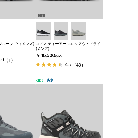
HIKE
プルーフ(ウィメンズ)
コノス ティーアールエス アウトドライ
(メンズ)
￥16,500
税込
.0
（1）
4.7
（43）
防水
KIDS