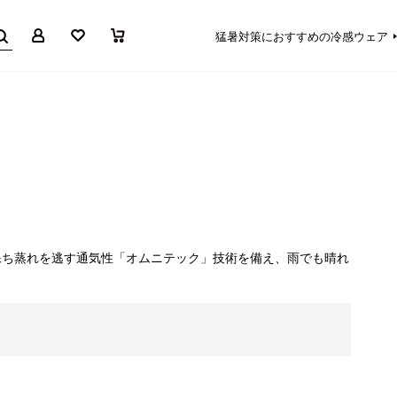
マイページ
お気に入り
買い物かご
猛暑対策におすすめの冷感ウェア
保ち蒸れを逃す通気性「オムニテック」技術を備え、雨でも晴れ