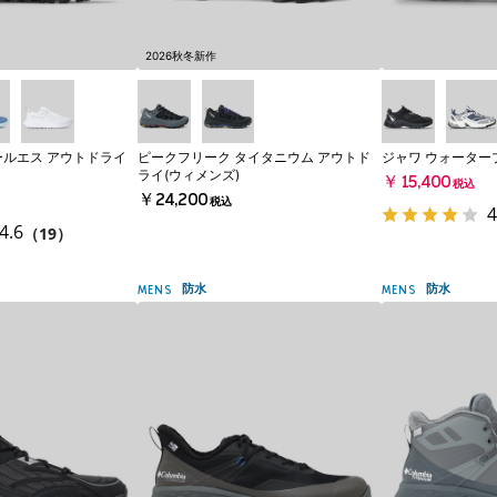
2026秋冬新作
ールエス アウトドライ
ピークフリーク タイタニウム アウトド
ジャワ ウォーター
ライ(ウィメンズ)
￥15,400
税込
￥24,200
税込
4
4.6
（19）
防水
防水
MENS
MENS