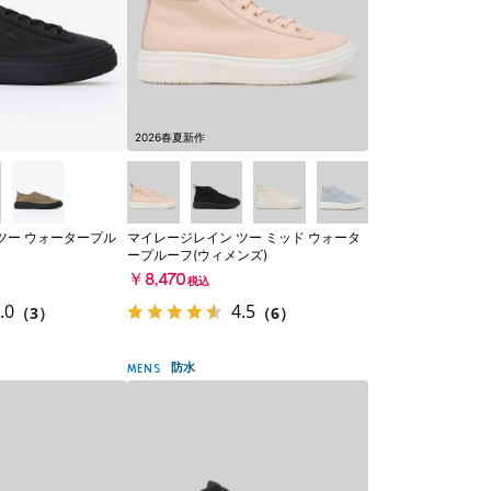
2026春夏新作
ツー ウォータープル
マイレージレイン ツー ミッド ウォータ
ープルーフ(ウィメンズ)
￥8,470
税込
.0
4.5
（3）
（6）
防水
MENS