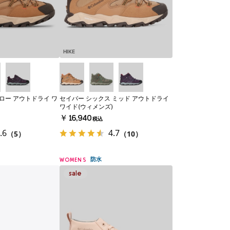
HIKE
ロー アウトドライ ワ
セイバー シックス ミッド アウトドライ
ワイド(ウィメンズ)
￥16,940
税込
.6
4.7
（5）
（10）
防水
WOMENS