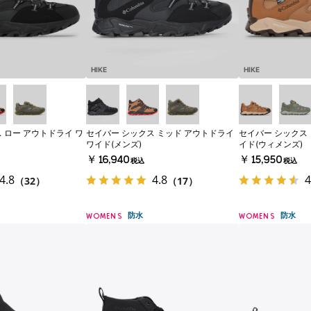
HIKE
HIKE
 ロー アウトドライ ワ
セイバー シックス ミッド アウトドライ
セイバー シックス 
ワイド(メンズ)
イド(ウィメンズ)
￥16,940
￥15,950
税込
税込
4.8
4.8
4
（32）
（17）
防水
防水
WOMENS
WOMENS