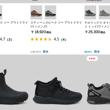
HIKE
2026秋冬新作
ク ツー アウトドライ
スティーンズピーク ツー アウトドライ
テルリックス タイ
(ウィメンズ)
イ ミッド(ウィメン
￥18,920
￥25,300
税込
税込
4.7
4.5
（3）
（4）
防水
防水
UNISEX
MENS