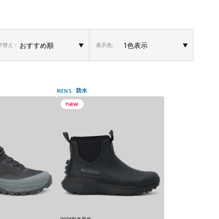
替え :
表示色:
防水
MENS