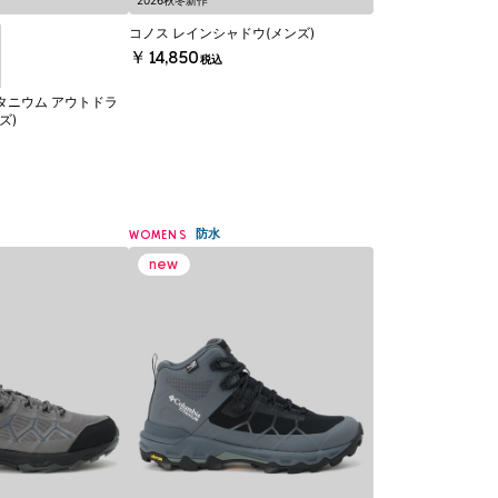
2026秋冬新作
コノス レインシャドウ(メンズ)
￥14,850
税込
タニウム アウトドラ
ズ)
防水
WOMENS