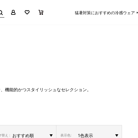
マイページ
お気に入り
買い物かご
猛暑対策におすすめの冷感ウェア
な、機能的かつスタイリッシュなセレクション。
替え :
表示色: