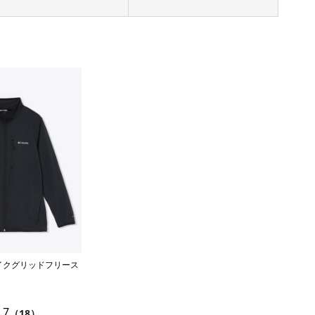
イクグリッドフリース
.7
（18）