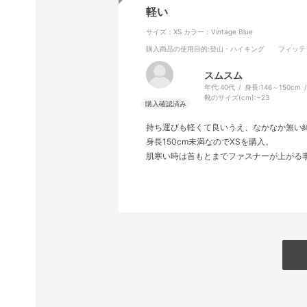
軽い
サイズ：XS
カラー：Vintage Blue
購入商品の使用目的
:登山・ハイキング
フィッテ
スムスム
年代:
40代
身長:
146～150cm
靴のサイズ(cm):
~23
持ち運びも軽くて良いうえ、なかなか無い
身長150cm未満なのでXSを購入。
肌寒い時は首もとまでファスナーが上がる