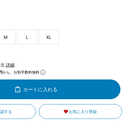
M
L
XL
還元
詳細
円
から。分割手数料無料
カートに入れる
確認する
お気に入り登録