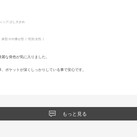
ィング
:少し大きめ
体型:
やや痩せ型
性別:
女性
綺麗な発色が気に入りました。
事、ポケットが深くしっかりしている事で安心です。
もっと見る