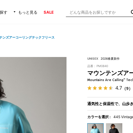
探す
もっと見る
SALE
テンズアーコーリングテックフリース
UNISEX
2026春夏新作
品番 :
PM0840
マウンテンズア
Mountains Are Calling™ Tec
4.7
（9）
通気性と保温性で、山歩
カラーを選択 :
445 Vintag