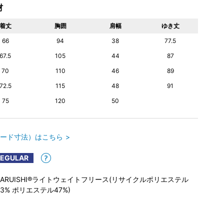
材
着丈
胸囲
肩幅
ゆき丈
66
94
38
77.5
67.5
105
44
87
70
110
46
89
72.5
115
48
91
75
120
50
ード寸法）はこちら
REGULAR
KARUISHI®ライトウェイトフリース(リサイクルポリエステル
53% ポリエステル47%)