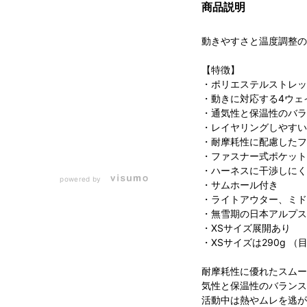
商品説明
動きやすさと温度調整の
【特徴】
・ポリエステルストレッ
・動きに対応する4ウェ
・通気性と保温性のバラ
・レイヤリングしやすい
・耐摩耗性に配慮したフ
・ファスナー式ポケット
・ハーネスに干渉しにく
powered by
・サムホール付き
・ライトアウター、ミド
・無雪期の日本アルプス
・XSサイズ展開あり
・XSサイズは290g （
耐摩耗性に優れたスムー
気性と保温性のバランス
活動中は熱やムレを逃が