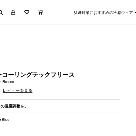
マイページ
お気に入り
買い物かご
猛暑対策におすすめの冷感ウェア
ーコーリングテックフリース
h Fleece
レビューを見る
きの温度調整を。
e Blue