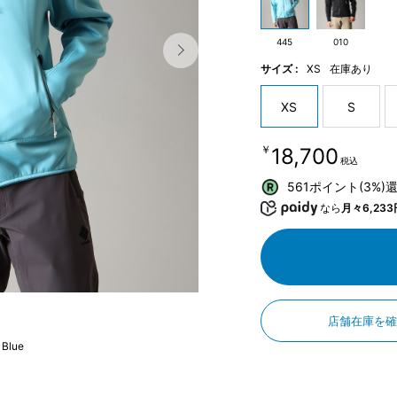
445
010
サイズ :
XS
在庫あり
XS
S
￥18,700
税込
561ポイント(3%)
なら
月々6,233
店舗在庫を
 Blue