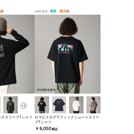
外線
速乾
紫外線
UNISEX
2026秋冬新作
+2
ングスリーブTシャツ
ロマビスタグラフィックショートスリー
ブTシャツ
￥6,050
税込