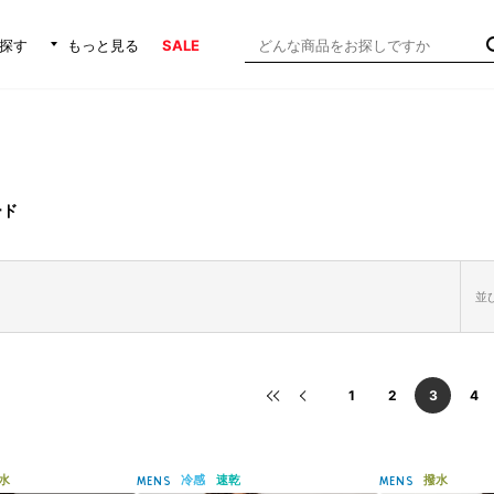
探す
もっと見る
SALE
ード
並び
1
2
3
4
水
冷感
速乾
撥水
MENS
MENS