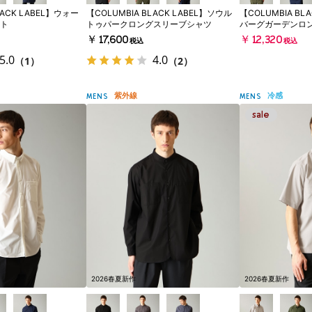
LACK LABEL】ウォー
【COLUMBIA BLACK LABEL】ソウル
【COLUMBIA BL
ト
トゥパークロングスリーブシャツ
バーグガーデンロ
￥17,600
￥12,320
税込
税込
5.0
4.0
（1）
（2）
紫外線
冷感
MENS
MENS
2026春夏新作
2026春夏新作