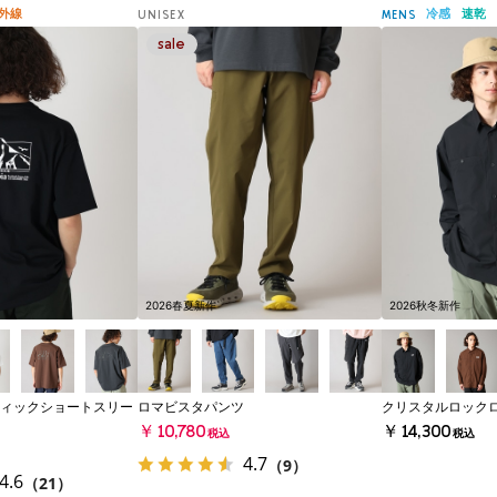
外線
冷感
速乾
UNISEX
MENS
2026春夏新作
2026秋冬新作
ィックショートスリー
ロマビスタパンツ
クリスタルロック
￥10,780
￥14,300
税込
税込
4.7
（9）
4.6
（21）