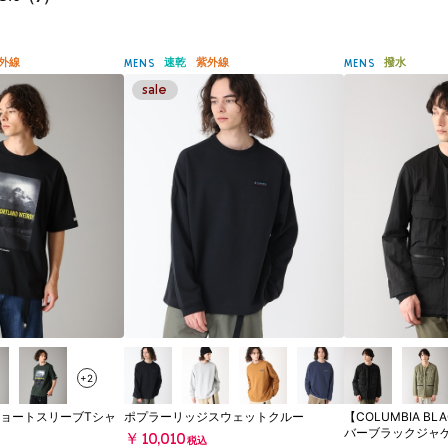
外線
速乾
紫外線
撥水
MENS
MENS
+2
ョートスリーブTシャ
ポプラーリッジスウェットクルー
【COLUMBIA BL
バーブラックジャ
￥10,010
税込