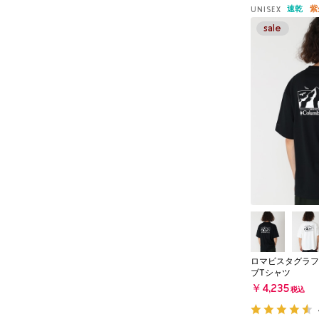
速乾
紫
UNISEX
ロマビスタグラフ
ブTシャツ
￥4,235
税込