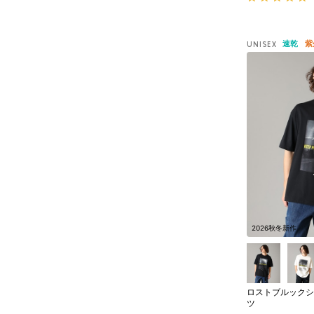
速乾
紫
UNISEX
2026秋冬新作
ロストブルックシ
ツ