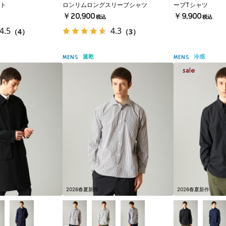
ト
ロンリムロングスリーブシャツ
ーブTシャツ
￥20,900
￥9,900
税込
税込
4.5
4.3
（4）
（3）
速乾
冷感
MENS
MENS
2026春夏新作
2026春夏新作