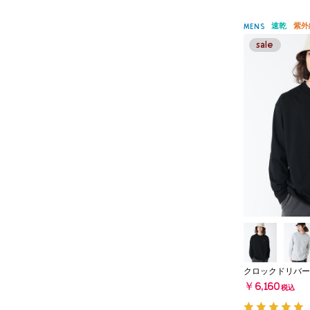
速乾
紫外
MENS
クロックドリバー
￥6,160
税込