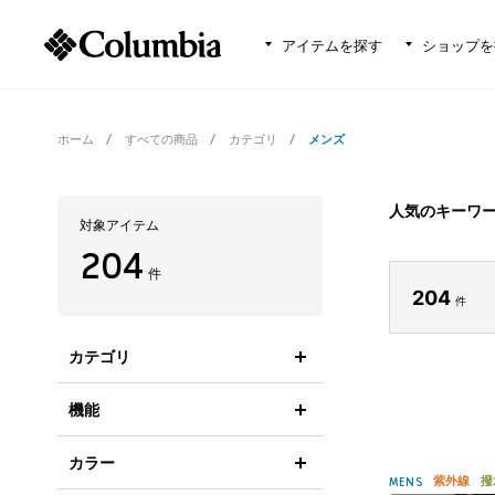
アイテムを探す
ショップを
ホーム
すべての商品
カテゴリ
メンズ
人気のキーワ
対象アイテム
204
件
204
件
カテゴリ
機能
カラー
紫外線
撥
MENS