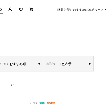
マイページ
お気に入り
買い物かご
猛暑対策におすすめの冷感ウェア
替え :
表示色:
速乾
紫外線
UNISEX