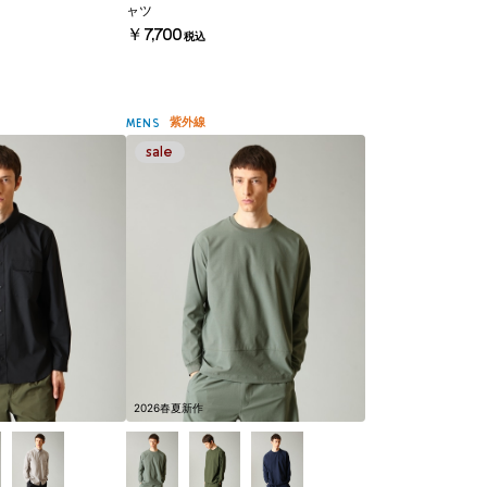
ャツ
￥7,700
税込
紫外線
MENS
2026春夏新作