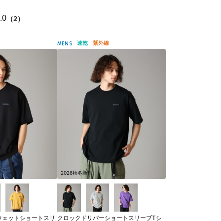
.0
（2）
速乾
紫外線
MENS
2026秋冬新作
ウェットショートスリ
クロックドリバーショートスリーブTシ