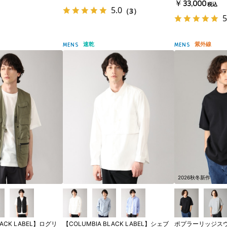
￥33,000
税込
5.0
（3）
5
速乾
紫外線
MENS
MENS
2026秋冬新作
LACK LABEL】ログリ
【COLUMBIA BLACK LABEL】シェブ
ポプラーリッジス