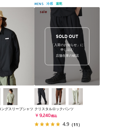
冷感
速乾
MENS
SOLD OUT
「入荷のお知らせ」に
申し込む
店舗在庫の確認
ロングスリーブシャツ
クリスタルロックパンツ
￥9,240
税込
4.9
（11）