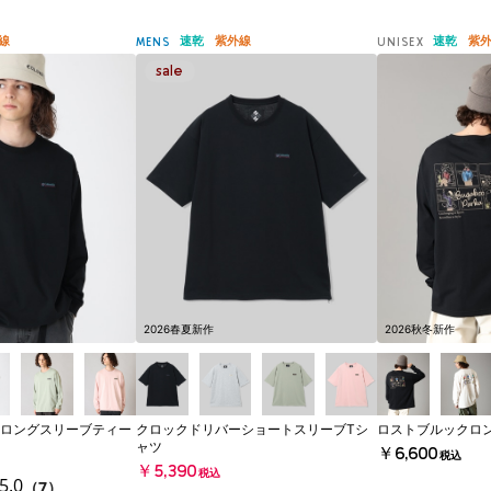
線
速乾
紫外線
速乾
紫
MENS
UNISEX
2026春夏新作
2026秋冬新作
ロングスリーブティー
クロックドリバーショートスリーブTシ
ロストブルックロ
ャツ
￥6,600
税込
￥5,390
税込
5.0
（7）