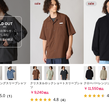
LD OUT
のお知らせ」に
申し込む
在庫の確認
ングスリーブシャツ
クリスタルロックショートスリーブシャ
クローバーレンジ
ツ
￥11,550
税込
￥9,240
税込
5.0
4
（1）
4.8
（4）