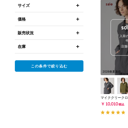
サイズ
価格
SO
販売状況
「入荷
在庫
店舗
この条件で絞り込む
2026春夏新作
マイククリークロ
￥10,010
税込