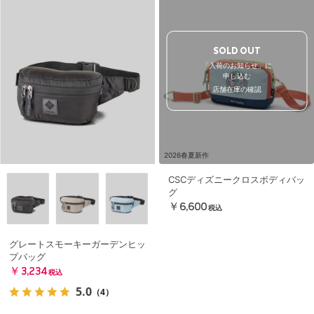
SOLD OUT
「入荷のお知らせ」に
申し込む
店舗在庫の確認
2026春夏新作
CSCディズニークロスボディバッ
グ
￥6,600
税込
グレートスモーキーガーデンヒッ
プバッグ
￥3,234
税込
5.0
（4）