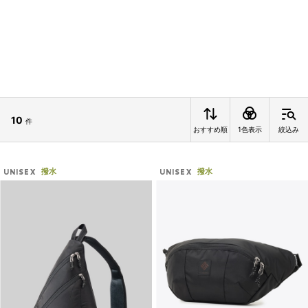
10
件
おすすめ順
1色表示
絞込み
撥水
撥水
UNISEX
UNISEX