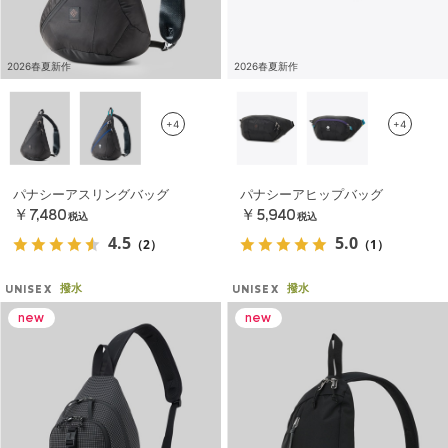
2026春夏新作
2026春夏新作
+4
+4
パナシーアスリングバッグ
パナシーアヒップバッグ
￥7,480
￥5,940
税込
税込
4.5
5.0
（2）
（1）
撥水
撥水
UNISEX
UNISEX