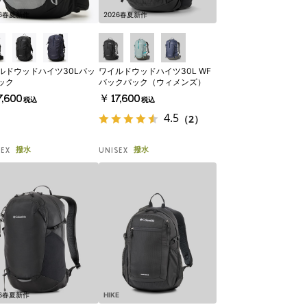
26春夏新作
2026春夏新作
ルドウッドハイツ30Lバッ
ワイルドウッドハイツ30L WF
ック
バックパック（ウィメンズ）
,600
￥17,600
税込
税込
4.5
（2）
撥水
撥水
SEX
UNISEX
26春夏新作
HIKE