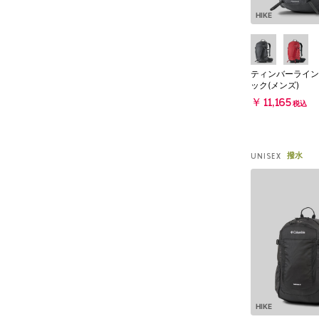
HIKE
ティンバーライン
ック(メンズ)
￥11,165
税込
撥水
UNISEX
HIKE