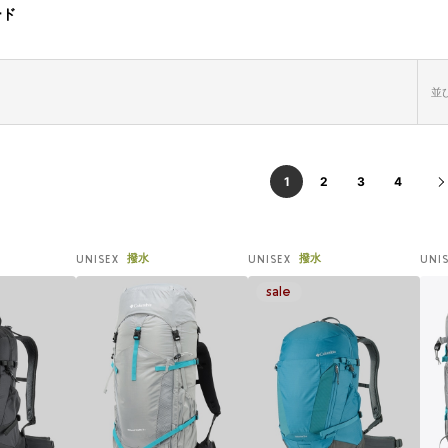
ード
並び
1
2
3
4
撥水
撥水
UNISEX
UNISEX
UNI