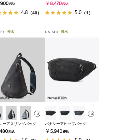
900
￥8,470
税込
税込
4.8
5.0
（40）
（1）
撥水
撥水
SEX
UNISEX
26春夏新作
2026春夏新作
+3
+3
シーアスリングバッグ
パナシーアヒップバッグ
480
￥5,940
税込
税込