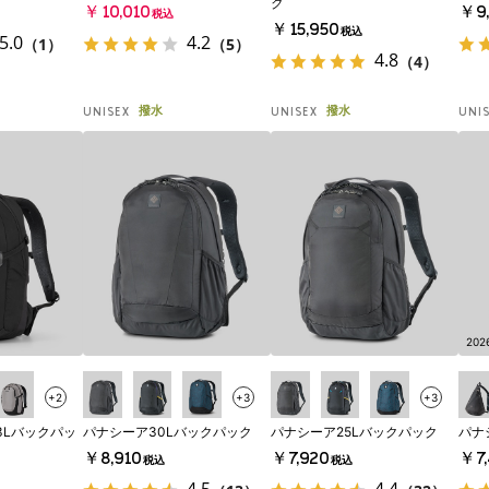
ク
￥10,010
￥9,
税込
￥15,950
税込
5.0
4.2
（1）
（5）
4.8
（4）
撥水
撥水
UNISEX
UNISEX
UNI
20
+2
+3
+3
3Lバックパッ
パナシーア30Lバックパック
パナシーア25Lバックパック
パナ
￥8,910
￥7,920
￥7,
税込
税込