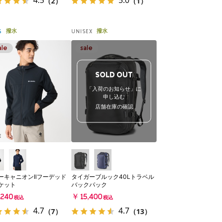
4.5
5.0
（2）
（1）
撥水
撥水
S
UNISEX
SOLD OUT
「入荷のお知らせ」に
申し込む
店舗在庫の確認
E
ーキャニオンIIフーデッド
タイガーブルック40Lトラベル
ケット
バックパック
240
￥15,400
税込
税込
4.7
4.7
（7）
（13）