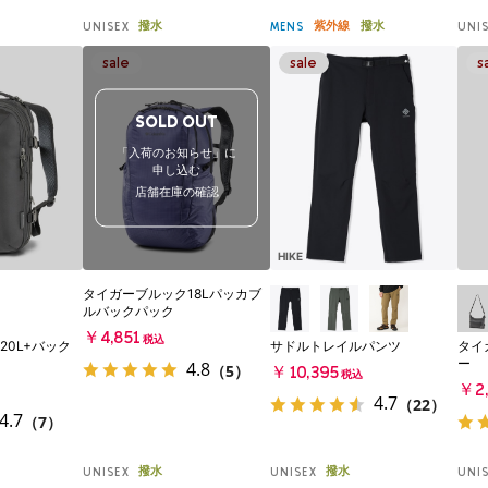
撥水
紫外線
撥水
UNISEX
MENS
UNI
SOLD OUT
「入荷のお知らせ」に
申し込む
店舗在庫の確認
HIKE
タイガーブルック18Lパッカブ
ルバックパック
￥4,851
税込
20L+バック
サドルトレイルパンツ
タイ
ー
4.8
（5）
￥10,395
税込
￥2,
4.7
（22）
4.7
（7）
撥水
撥水
UNISEX
UNISEX
UNI