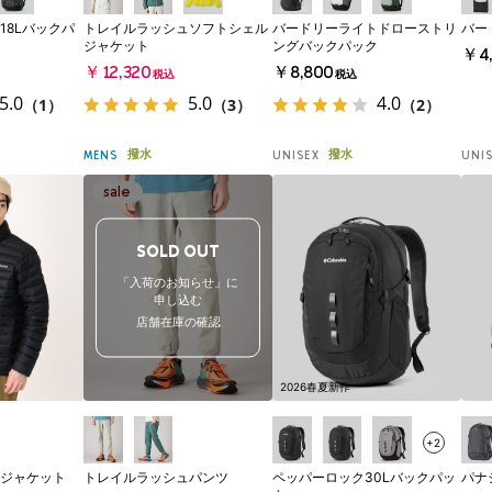
18Lバックパ
トレイルラッシュソフトシェル
バードリーライトドローストリ
バー
ジャケット
ングバックパック
￥4,
￥12,320
￥8,800
税込
税込
5.0
5.0
4.0
（1）
（3）
（2）
撥水
撥水
MENS
UNISEX
UNI
SOLD OUT
「入荷のお知らせ」に
申し込む
店舗在庫の確認
2026春夏新作
+2
ジャケット
トレイルラッシュパンツ
ペッパーロック30Lバックパッ
パナ