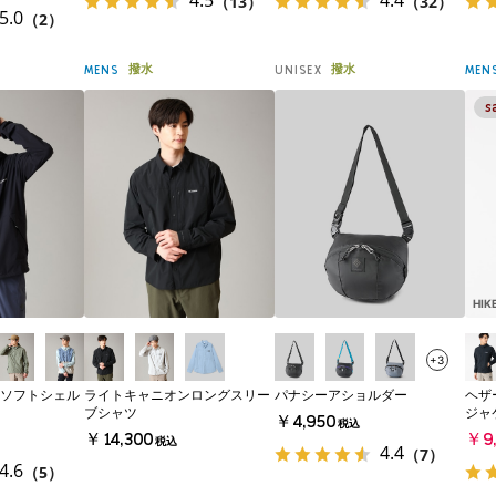
4.5
4.4
（13）
（32）
5.0
（2）
撥水
撥水
MENS
UNISEX
MEN
HIK
+3
ソフトシェル
ライトキャニオンロングスリー
パナシーアショルダー
ヘザ
ブシャツ
ジャ
￥4,950
税込
￥14,300
￥9,
税込
4.4
（7）
4.6
（5）