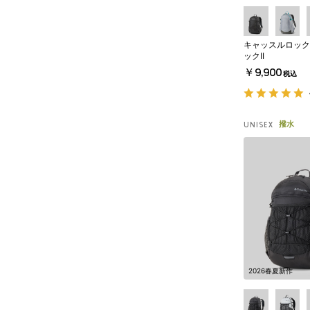
キャッスルロック
ックII
￥9,900
税込
撥水
UNISEX
2026春夏新作