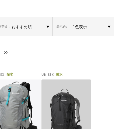
替え :
表示色:
撥水
撥水
SEX
UNISEX