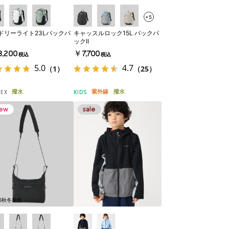
+5
ドリーライト23Lバックパ
キャッスルロック15L バックパ
ックII
,200
￥7,700
税込
税込
5.0
4.7
（1）
（25）
撥水
紫外線
撥水
SEX
KIDS
26秋冬新作