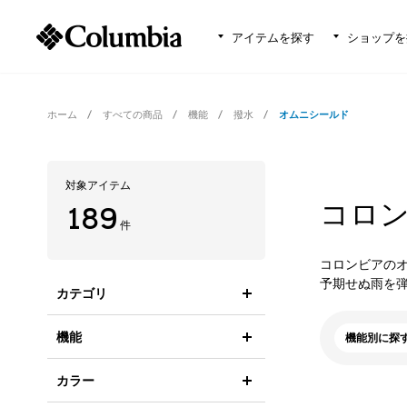
アイテムを探す
ショップを
ホーム
すべての商品
機能
撥水
オムニシールド
対象アイテム
コロ
189
件
コロンビアの
予期せぬ雨を
カテゴリ
機能
機能別に探
カラー