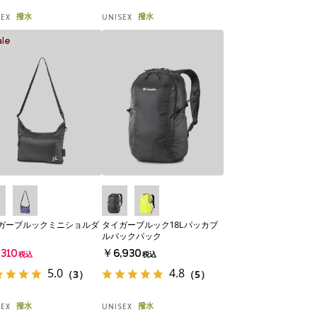
撥水
撥水
SEX
UNISEX
ガーブルックミニショルダ
タイガーブルック18Lパッカブ
ルバックパック
310
￥6,930
税込
税込
5.0
4.8
（3）
（5）
撥水
撥水
SEX
UNISEX