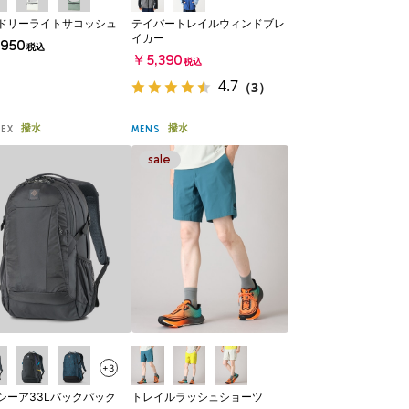
ドリーライトサコッシュ
テイバートレイルウィンドブレ
イカー
950
税込
￥5,390
税込
4.7
（3）
撥水
撥水
SEX
MENS
+3
シーア33Lバックパック
トレイルラッシュショーツ