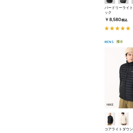
バードリーライト
ック
￥8,580
税込
撥水
MENS
HIKE
コアライトダウン