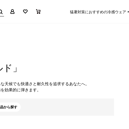
マイページ
お気に入り
買い物かご
猛暑対策におすすめの冷感ウェア
ルド」
んな天候でも快適さと耐久性を追求するあなたへ。
滴を効果的に弾きます。
品から探す