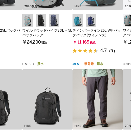
2026春夏新作
HIKE
20
25Lバックパ
ワイルドウッドハイツ33L + 5L
ティンバーライン25L WF バッ
ワイ
バックパック
クパック(ウィメンズ)
クパ
￥24,200
￥11,165
￥17
税込
税込
4.7
（3）
撥水
紫外線
撥水
UNISEX
MENS
UNI
HIKE
HIKE
20