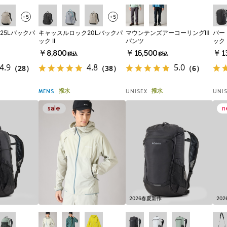
+5
+5
25Lバックパ
キャッスルロック20Lバックパ
マウンテンズアーコーリングⅢ
バー
ック II
パンツ
ック
￥8,800
￥16,500
￥13
税込
税込
4.9
4.8
5.0
（28）
（38）
（6）
撥水
撥水
MENS
UNISEX
UNI
2026春夏新作
20