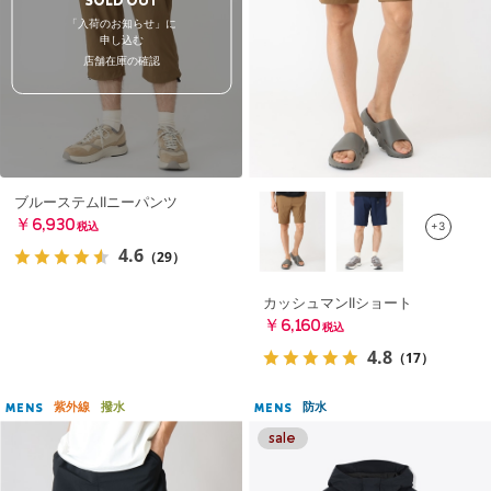
SOLD OUT
「入荷のお知らせ」に
申し込む
店舗在庫の確認
ブルーステムIIニーパンツ
￥6,930
+3
税込
4.6
（29）
カッシュマンIIショート
￥6,160
税込
4.8
（17）
紫外線
撥水
防水
MENS
MENS