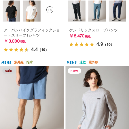
+6
アーバンハイクグラフィックショ
ケンドリックスロープパンツ
ートスリーブTシャツ
￥8,470
税込
￥3,080
税込
4.9
（10）
4.4
（10）
紫外線
撥水
速乾
紫外線
MENS
MENS