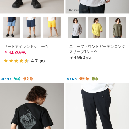
2026秋冬新作
リードアイランドショーツ
ニューファウンドガーデンロング
スリーブTシャツ
￥4,620
税込
￥4,950
税込
4.7
（6）
速乾
紫外線
紫外線
撥水
MENS
MENS