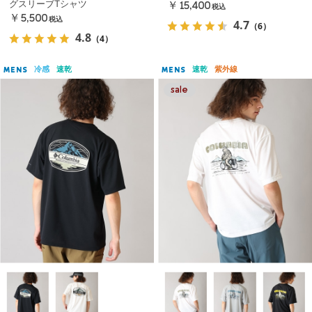
グスリーブTシャツ
￥15,400
税込
￥5,500
税込
4.7
（6）
4.8
（4）
冷感
速乾
速乾
紫外線
MENS
MENS