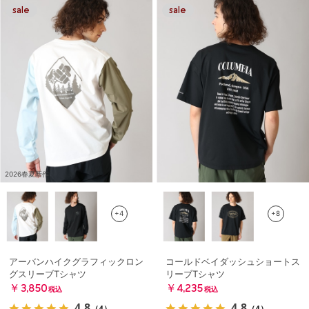
2026春夏新作
+4
+8
アーバンハイクグラフィックロン
コールドベイダッシュショートス
グスリーブTシャツ
リーブTシャツ
￥3,850
￥4,235
税込
税込
4.8
4.8
（4）
（4）