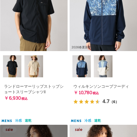
2026春夏新作
ランドローマーリップストップシ
ウィルキンソンコーブフーディ
ョートスリーブシャツII
￥10,780
税込
￥6,930
税込
4.7
（6）
冷感
速乾
冷感
速乾
MENS
MENS