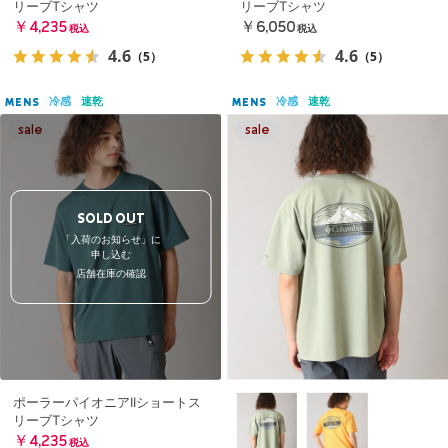
リーブTシャツ
リーブTシャツ
￥4,235
￥6,050
税込
税込
4.6
4.6
（5）
（5）
冷感
速乾
冷感
速乾
MENS
MENS
SOLD OUT
「入荷のお知らせ」に
申し込む
店舗在庫の確認
ポーラーパイオニアIIショートス
リーブTシャツ
￥4,235
税込