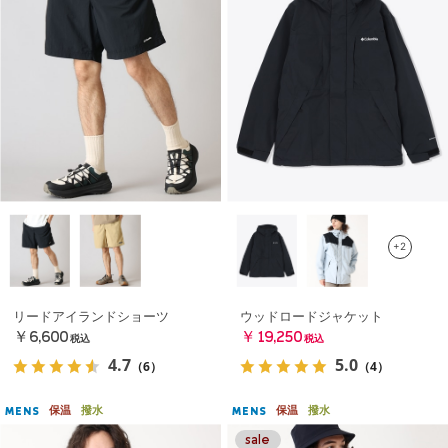
+2
リードアイランドショーツ
ウッドロードジャケット
￥6,600
￥19,250
税込
税込
4.7
5.0
（6）
（4）
保温
撥水
保温
撥水
MENS
MENS