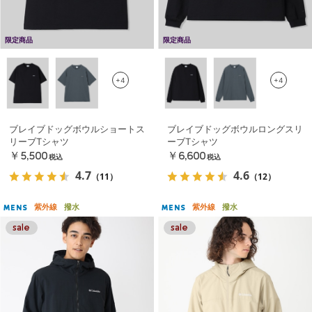
限定商品
限定商品
+4
+4
ブレイブドッグボウルショートス
ブレイブドッグボウルロングスリ
リーブTシャツ
ーブTシャツ
￥5,500
￥6,600
税込
税込
4.7
4.6
（11）
（12）
紫外線
撥水
紫外線
撥水
MENS
MENS