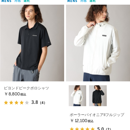
冷感
速乾
冷感
速乾
MENS
MENS
ビヨンドピークポロシャツ
￥8,800
税込
3.8
（4）
ポーラーパイオニアIIフルジップ
￥12,100
税込
5.0
（2）