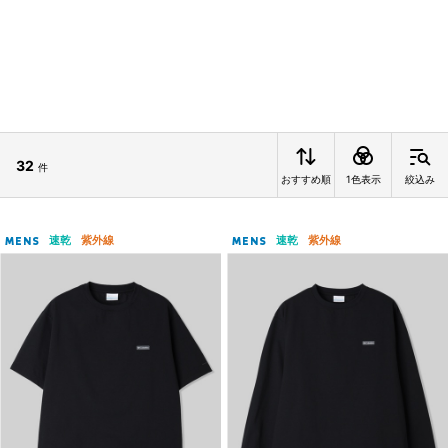
32
件
おすすめ順
1色表示
絞込み
速乾
紫外線
速乾
紫外線
MENS
MENS