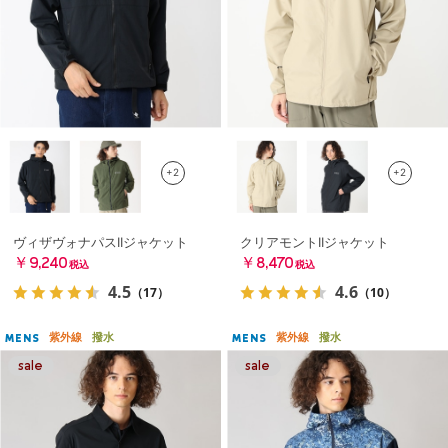
+2
+2
ヴィザヴォナパスIIジャケット
クリアモントIIジャケット
￥9,240
￥8,470
税込
税込
4.5
4.6
（17）
（10）
紫外線
撥水
紫外線
撥水
MENS
MENS