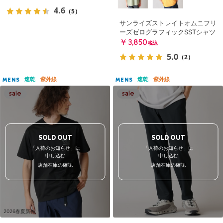
4.6
（5）
サンライズストレイトオムニフリ
ーズゼログラフィックSSTシャツ
￥3,850
税込
5.0
（2）
速乾
紫外線
速乾
紫外線
MENS
MENS
SOLD OUT
SOLD OUT
「入荷のお知らせ」に
「入荷のお知らせ」に
申し込む
申し込む
店舗在庫の確認
店舗在庫の確認
2026春夏新作