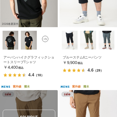
2026春夏新作
+5
アーバンハイクグラフィックショ
ブルーステムIIニーパンツ
ートスリーブTシャツ
￥9,900
税込
￥4,400
税込
4.6
（29）
4.4
（10）
紫外線
撥水
紫外線
撥水
MENS
MENS