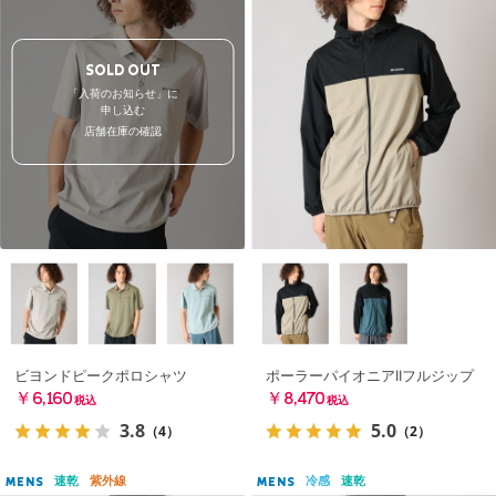
SOLD OUT
「入荷のお知らせ」に
申し込む
店舗在庫の確認
ビヨンドピークポロシャツ
ポーラーパイオニアIIフルジップ
￥6,160
￥8,470
税込
税込
3.8
5.0
（4）
（2）
速乾
紫外線
冷感
速乾
MENS
MENS