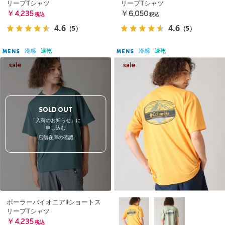
リーブTシャツ
リーブTシャツ
￥4,235
￥6,050
税込
税込
4.6
4.6
（5）
（5）
冷感
速乾
冷感
速乾
MENS
MENS
SOLD OUT
「入荷のお知らせ」に
申し込む
店舗在庫の確認
ポーラーパイオニアIIショートス
リーブTシャツ
￥4,235
税込