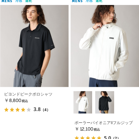
冷感
速乾
冷感
速乾
MENS
MENS
ビヨンドピークポロシャツ
￥8,800
税込
3.8
（4）
ポーラーパイオニアIIフルジップ
￥12,100
税込
5.0
（2）