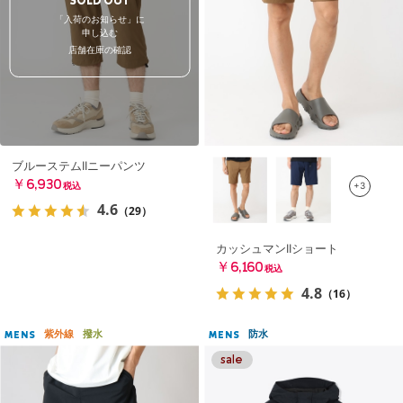
SOLD OUT
「入荷のお知らせ」に
申し込む
店舗在庫の確認
ブルーステムIIニーパンツ
￥6,930
+3
税込
4.6
（29）
カッシュマンIIショート
￥6,160
税込
4.8
（16）
紫外線
撥水
防水
MENS
MENS