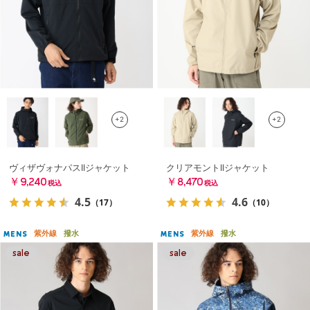
+2
+2
ヴィザヴォナパスIIジャケット
クリアモントIIジャケット
￥9,240
￥8,470
税込
税込
4.5
4.6
（17）
（10）
紫外線
撥水
紫外線
撥水
MENS
MENS