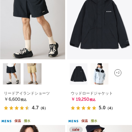
+2
リードアイランドショーツ
ウッドロードジャケット
￥6,600
￥19,250
税込
税込
4.7
5.0
（6）
（4）
保温
撥水
保温
撥水
MENS
MENS