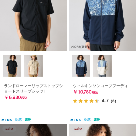
2026春夏新作
ランドローマーリップストップシ
ウィルキンソンコーブフーディ
ョートスリーブシャツII
￥10,780
税込
￥6,930
税込
4.7
（6）
冷感
速乾
冷感
速乾
MENS
MENS