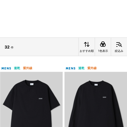
32
件
おすすめ順
1色表示
絞込み
速乾
紫外線
速乾
紫外線
MENS
MENS