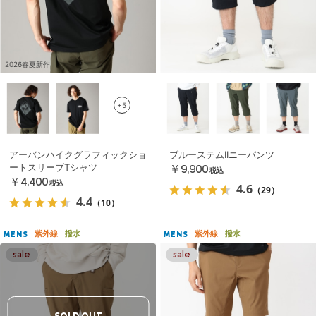
2026春夏新作
+5
アーバンハイクグラフィックショ
ブルーステムIIニーパンツ
ートスリーブTシャツ
￥9,900
税込
￥4,400
税込
4.6
（29）
4.4
（10）
紫外線
撥水
紫外線
撥水
MENS
MENS