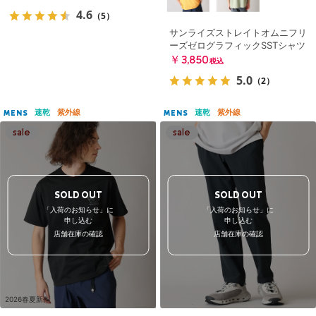
4.6
（5）
サンライズストレイトオムニフリ
ーズゼログラフィックSSTシャツ
￥3,850
税込
5.0
（2）
速乾
紫外線
速乾
紫外線
MENS
MENS
SOLD OUT
SOLD OUT
「入荷のお知らせ」に
「入荷のお知らせ」に
申し込む
申し込む
店舗在庫の確認
店舗在庫の確認
2026春夏新作