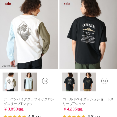
2026春夏新作
+4
+8
アーバンハイクグラフィックロン
コールドベイダッシュショートス
グスリーブTシャツ
リーブTシャツ
￥3,850
￥4,235
税込
税込
4.8
4.8
（4）
（4）