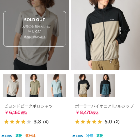
SOLD OUT
「入荷のお知らせ」に
申し込む
店舗在庫の確認
ビヨンドピークポロシャツ
ポーラーパイオニアIIフルジップ
￥6,160
￥8,470
税込
税込
3.8
5.0
（4）
（2）
速乾
紫外線
冷感
速乾
MENS
MENS