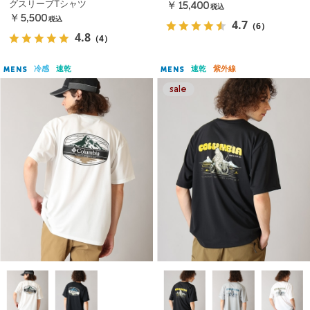
グスリーブTシャツ
￥15,400
税込
￥5,500
税込
4.7
（6）
4.8
（4）
冷感
速乾
速乾
紫外線
MENS
MENS