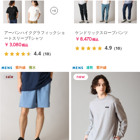
+6
アーバンハイクグラフィックショ
ケンドリックスロープパンツ
ートスリーブTシャツ
￥8,470
税込
￥3,080
税込
4.9
（10）
4.4
（10）
紫外線
撥水
速乾
紫外線
MENS
MENS