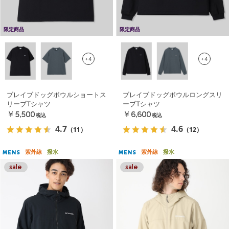
限定商品
限定商品
+4
+4
ブレイブドッグボウルショートス
ブレイブドッグボウルロングスリ
リーブTシャツ
ーブTシャツ
￥5,500
￥6,600
税込
税込
4.7
4.6
（11）
（12）
紫外線
撥水
紫外線
撥水
MENS
MENS