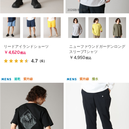
2026秋冬新作
リードアイランドショーツ
ニューファウンドガーデンロング
スリーブTシャツ
￥4,620
税込
￥4,950
税込
4.7
（6）
速乾
紫外線
紫外線
撥水
MENS
MENS