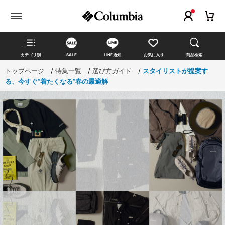
カテゴリ別
SALE
LINE通知
お気に入り
商品検索
トップページ
>
特集一覧
>
選び方ガイド
>
スタイリストが提案す
る、今すぐ“着たくなる”春の最適解