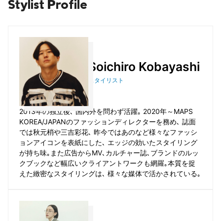
Stylist Profile
Soichiro Kobayashi
スタイリスト
2013年の独立後､ 国内外を問わず活躍｡ 2020年～MAPS
KOREA/JAPANのファッションディレクターを務め､ 誌面
では秋元梢や三吉彩花､ 昨今ではあのなど様々なファッシ
ョンアイコンを表紙にした､ エッジの効いたスタイリング
が持ち味｡また広告からMV､カルチャー誌､ブランドのルッ
クブックなど幅広いクライアントワークも網羅｡本質を捉
えた緻密なスタイリングは､ 様々な媒体で活かされている｡