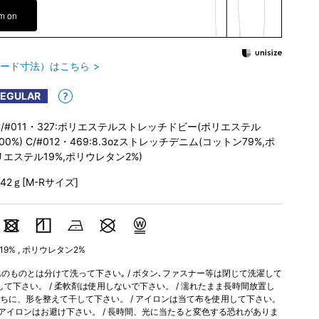
em on
ード寸法）はこちら
REGULAR
C/#011・327:ポリエステルストレッチドビー(ポリエステル
100%) C/#012・469:8.3ozストレッチデニム(コットン79%,ポ
リエステル19%,ポリウレタン2%)
542ｇ[M-Rサイズ]
19% , ポリウレタン2%
のものとは分けて洗って下さい｡ / ボタン､ファスナー等は閉じて洗濯して
用して下さい。 / 柔軟剤は使用しないで下さい。 / 濡れたまま長時間放置し
直ちに、形を整えて干して下さい。 / アイロンは当て布を使用して下さい。
のアイロンはお避け下さい。 / 長時間、光に当たると変色する恐れがありま