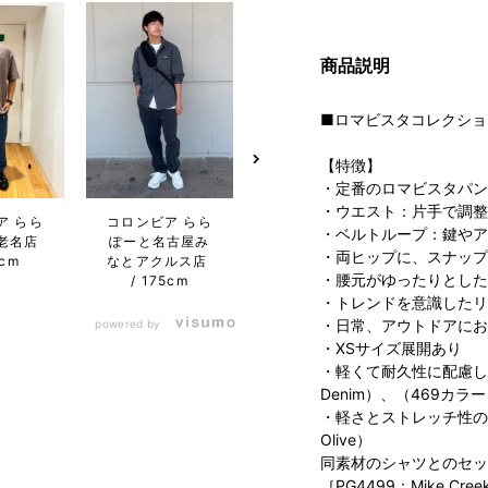
商品説明
■ロマビスタコレクショ
【特徴】
・定番のロマビスタパン
コロンビア らら
コロン
・ウエスト：片手で調整
ア らら
コロンビア らら
ぽーと沼津店
ぽー
・ベルトループ：鍵やア
老名店
ぽーと名古屋み
175cm
1
・両ヒップに、スナップ
5cm
なとアクルス店
・腰元がゆったりとした
175cm
・トレンドを意識したリ
・日常、アウトドアにお
powered by
・XSサイズ展開あり
・軽くて耐久性に配慮した、
Denim）、（469カラー C
・軽さとストレッチ性のある
Olive）
同素材のシャツとのセッ
［PG4499：Mike Creek 