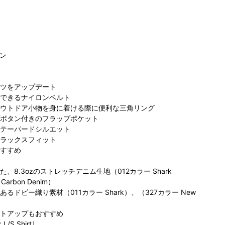
ン
ツをアップデート
ビア らら
コ
できるナイロンベルト
コロンビア S-
コロンビア らら
と沼津店
ぽ
ウトドア小物を身に着ける際に便利な三角リング
PAL仙台店
ぽーとTOKYOー
75cm
ボタン付きのフラップポケット
157cm
BAY店
173cm
テーパードシルエット
ラックスフィット
すすめ
8.3ozのストレッチデニム生地（012カラー Shark
arbon Denim）
ドビー織り素材（011カラー Shark）、（327カラー New
トアップもおすすめ
L/S Shirt］