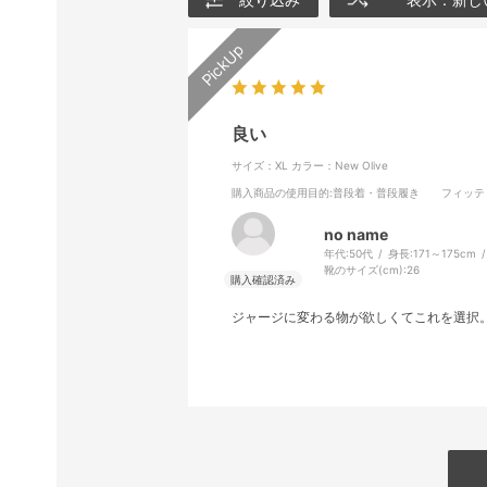
良い
サイズ：XL
カラー：New Olive
購入商品の使用目的
:普段着・普段履き
フィッテ
no name
年代:
50代
身長:
171～175cm
靴のサイズ(cm):
26
ジャージに変わる物が欲しくてこれを選択