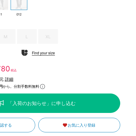
11
012
M
L
XL
Find your size
,780
税込
還元
詳細
円
から。分割手数料無料
「入荷のお知らせ」に申し込む
確認する
お気に入り登録