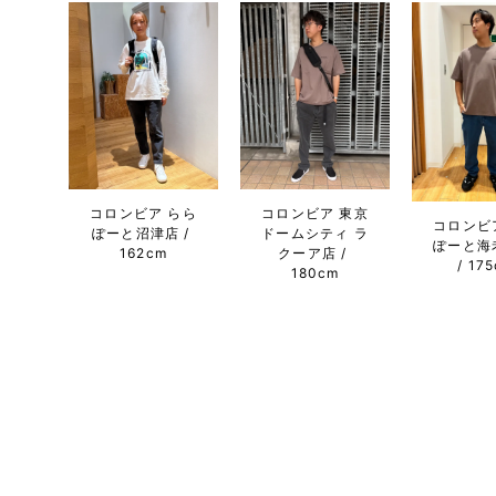
コロンビア らら
コロンビア 東京
コロンビ
ぽーと沼津店
ドームシティ ラ
ぽーと海
162cm
クーア店
17
180cm