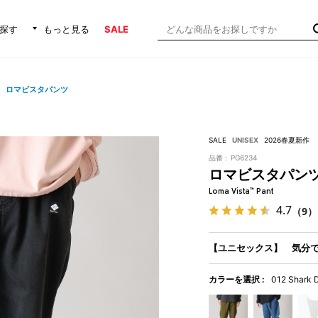
探す
もっと見る
SALE
ロマビスタパンツ
SALE
UNISEX
2026春夏新作
品番 :
PG6234
ロマビスタパン
Loma Vista™ Pant
4.7
（9）
【ユニセックス】 気分
カラーを選択 :
012 Shark 