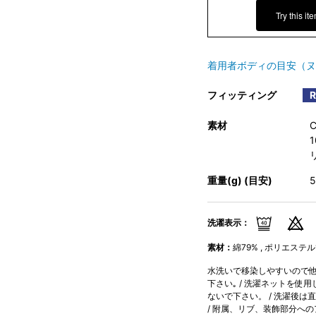
Try this it
着用者ボディの目安（ヌ
フィッティング
素材
重量(g) (目安)
洗濯表示：
素材：
綿79% , ポリエステル
水洗いで移染しやすいので他
下さい｡ / 洗濯ネットを使
ないで下さい。 / 洗濯後は
/ 附属、リブ、装飾部分へ