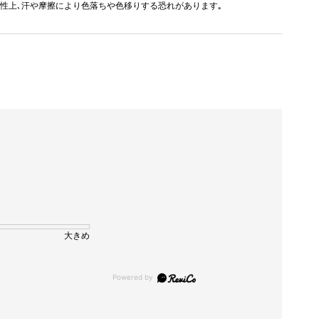
の特性上､汗や摩擦により色落ちや色移りする恐れがあります｡
大きめ