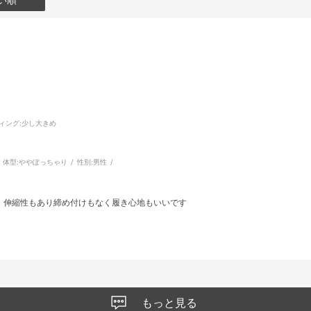
ィング
:少し大きめ
体型:
ややぽっちゃり
性別:
男性
。伸縮性もあり締め付けもなく履き心地もいいです
もっと見る