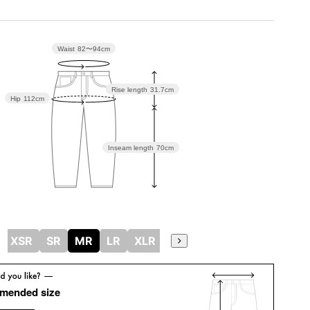
Waist
82〜94cm
Rise length
31.7cm
Hip
112cm
Inseam length
70cm
XSR
SR
MR
LR
XLR
mended size