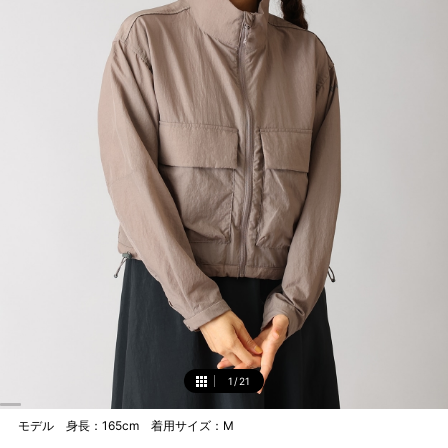
1
/
21
1
モデル 身長：165cm 着用サイズ：M