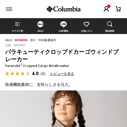
カテゴリ別
SALE
LINE通知
お気に入り
商品検索
SALE
WOMENS
撥水
2026春夏新作
品番 :
WR3469
パラキューティクロップドカーゴウィンドブ
レーカー
Paracutie™ Cropped Cargo Windbreaker
4.0
（2）
レビューを見る
快適機能素材に、女性らしさを注入。