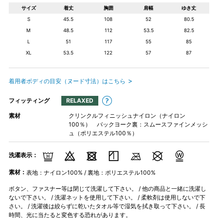
サイズ
着丈
胸囲
肩幅
ゆき丈
S
45.5
108
52
80.5
M
48.5
112
53.5
82.5
L
51
117
55
85
XL
53.5
122
57
87
着用者ボディの目安（ヌード寸法）はこちら
フィッティング
RELAXED
素材
クリンクルフィニッシュナイロン（ナイロン
100％） バックヨーク裏：スムースファインメッシ
ュ（ポリエステル100％）
洗濯表示：
素材：
表地：ナイロン100% / 裏地：ポリエステル100%
ボタン、ファスナー等は閉じて洗濯して下さい。 / 他の商品と一緒に洗濯し
ないで下さい。 / 洗濯ネットを使用して下さい。 / 柔軟剤は使用しないで下
さい。 / 洗濯後は絞らずに乾いたタオル等で湿気を拭き取って下さい。 / 長
時間、光に当たると変色する恐れがあります。