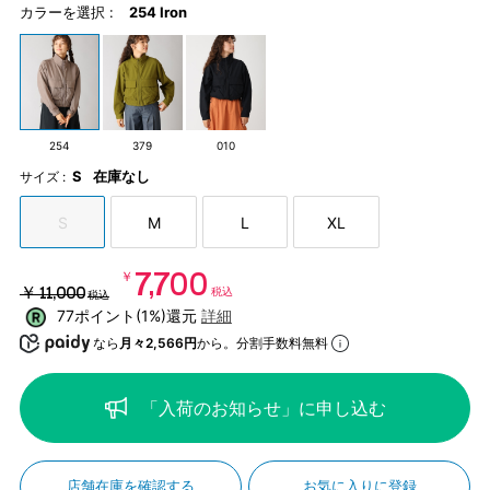
カラーを選択 :
254 Iron
254
379
010
S
在庫なし
サイズ :
S
M
L
XL
￥7,700
￥11,000
税込
税込
77ポイント(1%)還元
詳細
なら
月々2,566円
から。分割手数料無料
「入荷のお知らせ」に申し込む
店舗在庫を確認する
お気に入りに登録