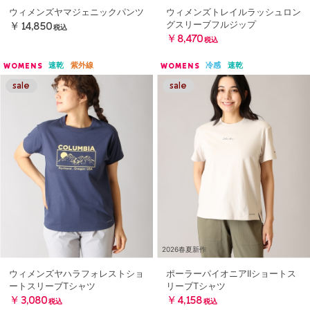
ウィメンズヤマジェニックパンツ
ウィメンズトレイルラッシュロン
グスリーブフルジップ
￥14,850
税込
￥8,470
税込
速乾
紫外線
冷感
速乾
WOMENS
WOMENS
2026春夏新作
ウィメンズヤハラフォレストショ
ポーラーパイオニアIIショートス
ートスリーブTシャツ
リーブTシャツ
￥3,080
￥4,158
税込
税込