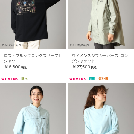
2026秋冬新作
2026春夏新作
ロストブルックロングスリーブT
ウィメンズジプシーバーズIIロン
シャツ
グジャケット
￥6,600
￥27,500
税込
税込
撥水
速乾
紫外線
WOMENS
WOMENS