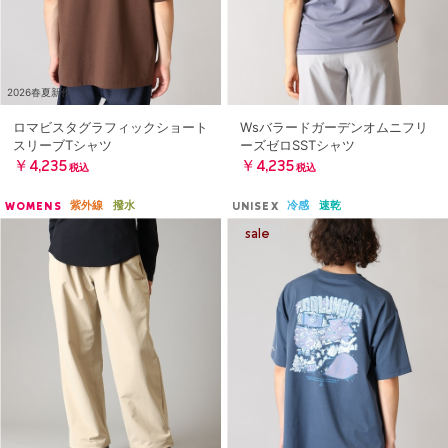
2026春夏新作
ロマビスタグラフィックショート
Wsバラードガーデンオムニフリ
スリーブTシャツ
ーズゼロSSTシャツ
￥4,235
￥4,235
税込
税込
紫外線
撥水
冷感
速乾
WOMENS
UNISEX