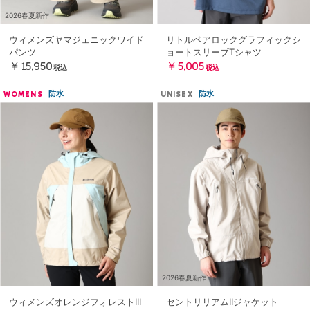
2026春夏新作
ウィメンズヤマジェニックワイド
リトルベアロックグラフィックシ
パンツ
ョートスリーブTシャツ
￥15,950
￥5,005
税込
税込
防水
防水
WOMENS
UNISEX
2026春夏新作
ウィメンズオレンジフォレストIII
セントリリアムIIジャケット