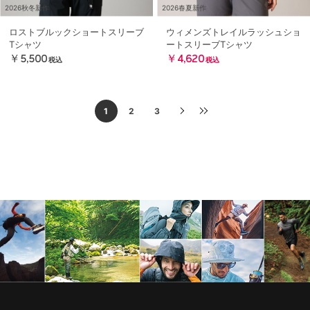
2026秋冬新作
2026春夏新作
ロストブルックショートスリーブ
ウィメンズトレイルラッシュショ
Tシャツ
ートスリーブTシャツ
￥5,500
￥4,620
税込
税込
1
2
3