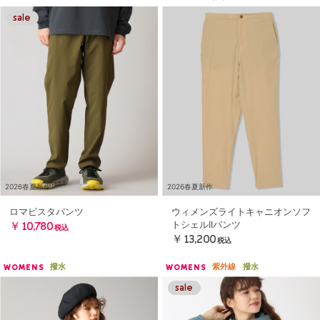
2026春夏新作
2026春夏新作
ロマビスタパンツ
ウィメンズライトキャニオンソフ
トシェルIIパンツ
￥10,780
税込
￥13,200
税込
撥水
紫外線
撥水
WOMENS
WOMENS