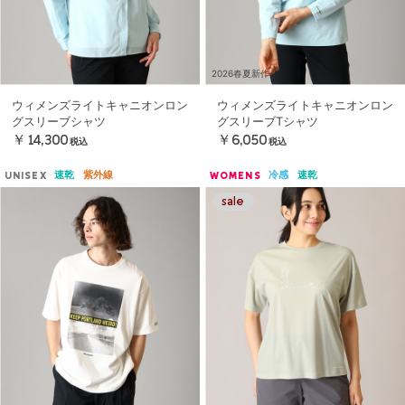
2026春夏新作
ウィメンズライトキャニオンロン
ウィメンズライトキャニオンロン
グスリーブシャツ
グスリーブTシャツ
￥14,300
￥6,050
税込
税込
速乾
紫外線
冷感
速乾
UNISEX
WOMENS