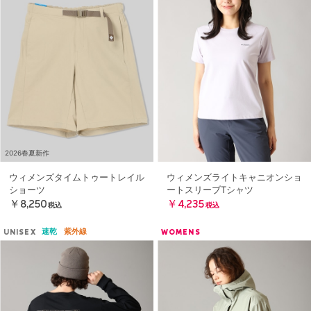
2026春夏新作
ウィメンズタイムトゥートレイル
ウィメンズライトキャニオンショ
ショーツ
ートスリーブTシャツ
￥8,250
￥4,235
税込
税込
速乾
紫外線
UNISEX
WOMENS