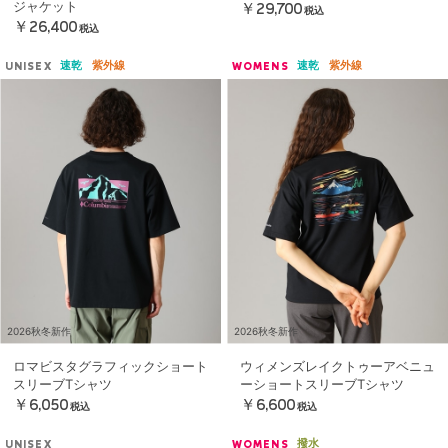
ジャケット
￥29,700
税込
￥26,400
税込
速乾
紫外線
速乾
紫外線
UNISEX
WOMENS
2026秋冬新作
2026秋冬新作
ロマビスタグラフィックショート
ウィメンズレイクトゥーアベニュ
スリーブTシャツ
ーショートスリーブTシャツ
￥6,050
￥6,600
税込
税込
撥水
UNISEX
WOMENS