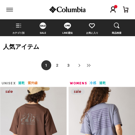
カテゴリ別
SALE
LINE通知
お気に入り
商品検索
人気アイテム
1
2
3
速乾
紫外線
冷感
速乾
UNISEX
WOMENS