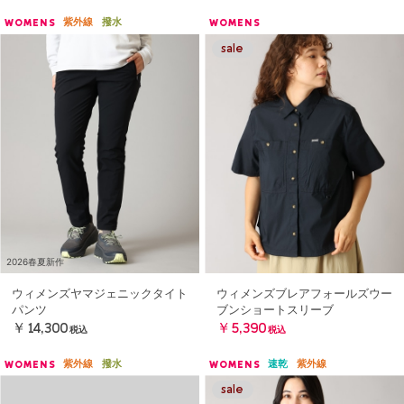
紫外線
撥水
WOMENS
WOMENS
2026春夏新作
ウィメンズヤマジェニックタイト
ウィメンズブレアフォールズウー
パンツ
ブンショートスリーブ
￥14,300
￥5,390
税込
税込
紫外線
撥水
速乾
紫外線
WOMENS
WOMENS