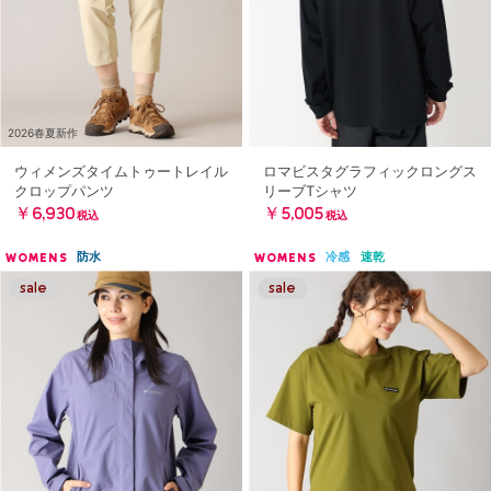
2026春夏新作
ウィメンズタイムトゥートレイル
ロマビスタグラフィックロングス
クロップパンツ
リーブTシャツ
￥6,930
￥5,005
税込
税込
防水
冷感
速乾
WOMENS
WOMENS