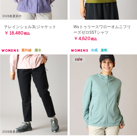
2026春夏新作
テレインシェル3Lジャケット
Wsトゥリースワローオムニフリ
ーズゼロSSTシャツ
￥18,480
税込
￥4,620
税込
紫外線
撥水
冷感
速乾
WOMENS
WOMENS
2026春夏新作