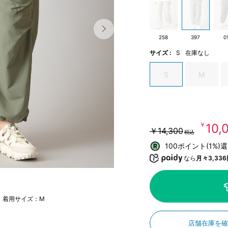
258
397
0
サイズ :
S
在庫なし
S
M
￥10,
￥14,300
税込
100ポイント(1%)
なら
月々3,336
m 着用サイズ：M
店舗在庫を