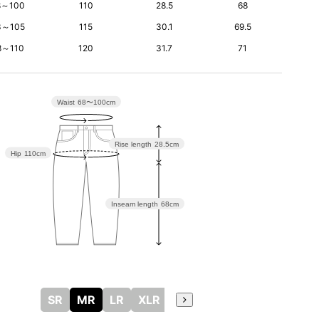
8～100
110
28.5
68
3～105
115
30.1
69.5
8～110
120
31.7
71
Waist
68〜100cm
Rise length
28.5cm
Hip
110cm
Inseam length
68cm
SR
MR
LR
XLR