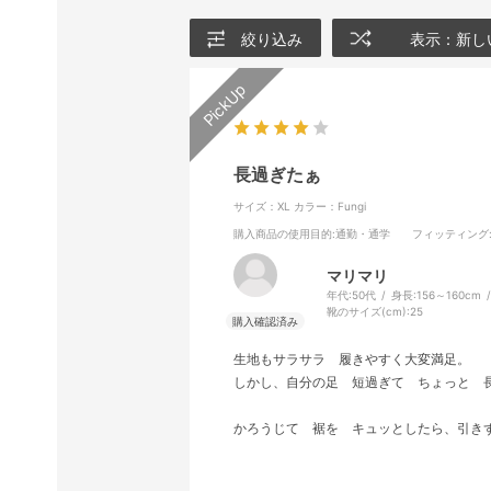
絞り込み
表示：新し
長過ぎたぁ
サイズ：XL
カラー：Fungi
購入商品の使用目的
:通勤・通学
フィッティング
マリマリ
年代:
50代
身長:
156～160cm
靴のサイズ(cm):
25
生地もサラサラ 履きやすく大変満足。
しかし、自分の足 短過ぎて ちょっと 
かろうじて 裾を キュッとしたら、引き