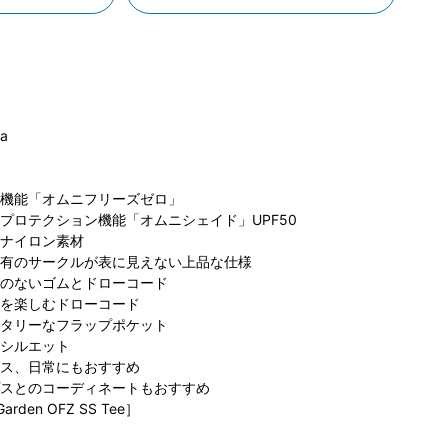
ia
機能「オムニフリーズゼロ」
コロンビア サッ
ビア トナ
コロンビア たま
コ
プロテクション機能「オムニシェイド」UPF50
ポロファクトリｰ
つくばスク
プラーザテラス
ぽ
店
154cm
150cm
店
157cm
ナイロン素材
有のサークルが表に見えない上品な仕様
のないゴムとドローコード
を楽しむドローコード
タリーなフラップポケット
シルエット
ス、日常にもおすすめ
スとのコーディネートもおすすめ
Garden OFZ SS Tee］