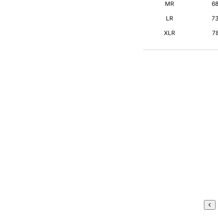
MR
6
LR
7
XLR
7