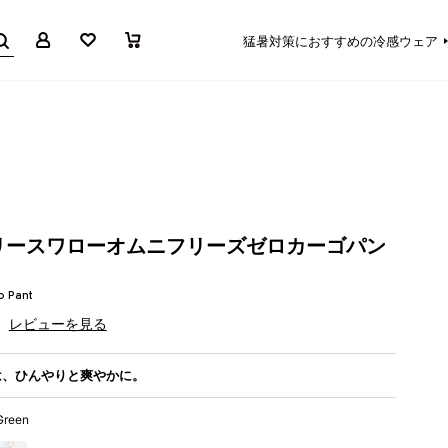
マイページ
お気に入り
買い物かご
猛暑対策におすすめの冷感ウェア
リースワローオムニフリーズゼロカーゴパン
o Pant
レビューを見る
は、ひんやりと爽やかに。
Green