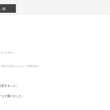
い順
:少し大きめ
体型:
ややぽっちゃり
性別:
女性
長過ぎました。
ずらず履けました。