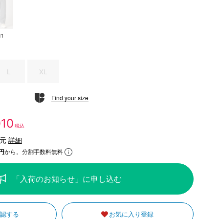
11
L
XL
Find your size
010
税込
還元
詳細
円
から。分割手数料無料
「入荷のお知らせ」に申し込む
確認する
お気に入り登録