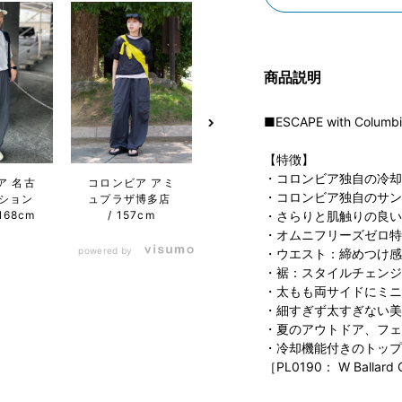
商品説明
■ESCAPE with Columb
【特徴】
・コロンビア独自の冷却
ア 名古
コロンビア アミ
コロンビア らら
コロン
・コロンビア独自のサン
ション
ュプラザ博多店
ぽーと横浜店
リエ
168cm
157cm
173cm
エア店
・さらりと肌触りの良い
・オムニフリーズゼロ特
powered by
・ウエスト：締めつけ感
・裾：スタイルチェンジ
・太もも両サイドにミニ
・細すぎず太すぎない美
・夏のアウトドア、フェ
・冷却機能付きのトップ
［PL0190： W Ballard 