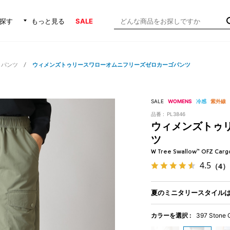
探す
もっと見る
SALE
・パンツ
ウィメンズトゥリースワローオムニフリーズゼロカーゴパンツ
SALE
WOMENS
冷感
紫外線
品番 :
PL3846
ウィメンズトゥ
ツ
W Tree Swallow™ OFZ Carg
4.5
（4）
夏のミニタリースタイル
カラーを選択 :
397 Stone 