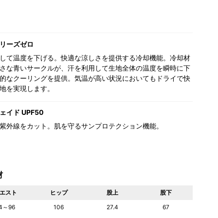
リーズゼロ
して温度を下げる。快適な涼しさを提供する冷却機能。冷却材
さな青いサークルが、汗を利用して生地全体の温度を瞬時に下
的なクーリングを提供。気温が高い状況においてもドライで快
地を実現します。
イド UPF50
紫外線をカット。肌を守るサンプロテクション機能。
材
エスト
ヒップ
股上
股下
4～96
106
27.4
67