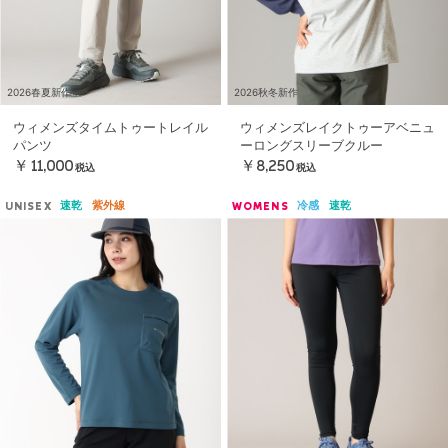
2026春夏新作
2026秋冬新作
ウィメンズタイムトゥートレイル
ウィメンズレイクトゥーアベニュ
パンツ
ーロングスリーブクルー
￥11,000
￥8,250
税込
税込
速乾
紫外線
冷感
速乾
UNISEX
WOMENS