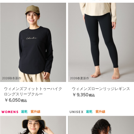
2026秋冬新作
2026春夏新作
ウィメンズフィットトゥーハイク
ウィメンズローンリッジレギンス
ロングスリーブクルー
￥9,350
税込
￥6,050
税込
速乾
紫外線
速乾
紫外線
WOMENS
UNISEX