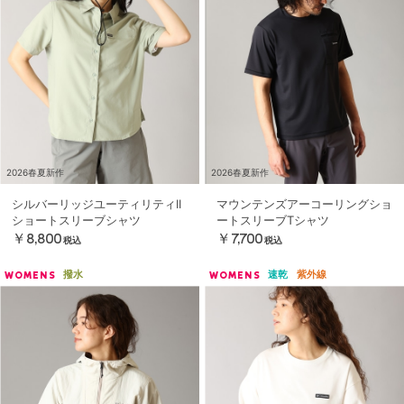
2026春夏新作
2026春夏新作
シルバーリッジユーティリティII
マウンテンズアーコーリングショ
ショートスリーブシャツ
ートスリーブTシャツ
￥8,800
￥7,700
税込
税込
撥水
速乾
紫外線
WOMENS
WOMENS