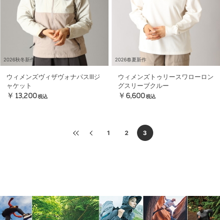
2026秋冬新作
2026春夏新作
ウィメンズヴィザヴォナパスIIIジ
ウィメンズトゥリースワローロン
ャケット
グスリーブクルー
￥13,200
￥6,600
税込
税込
1
2
3