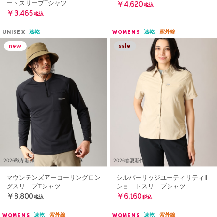
ートスリーブTシャツ
￥4,620
税込
￥3,465
税込
速乾
速乾
紫外線
UNISEX
WOMENS
2026秋冬新作
2026春夏新作
マウンテンズアーコーリングロン
シルバーリッジユーティリティII
グスリーブTシャツ
ショートスリーブシャツ
￥8,800
￥6,160
税込
税込
速乾
紫外線
速乾
紫外線
WOMENS
WOMENS