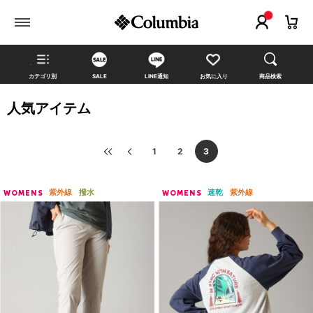
カテゴリ別
SALE
LINE通知
お気に入り
商品検索
人気アイテム
1
2
3
紫外線
撥水
速乾
紫外線
WOMENS
WOMENS