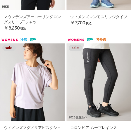
HIKE
マウンテンズアーコーリングロン
ウィメンズマンモスリッジタイツ
グスリーブTシャツ
￥7,700
税込
￥8,250
税込
冷感
速乾
速乾
紫外線
WOMENS
WOMENS
2026春夏新作
ウィメンズマグノリアビスタショ
コロンビア ムーブレギンス