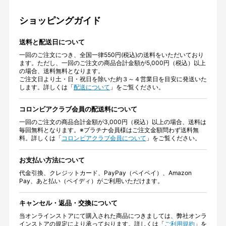
ショッピングガイド
送料と配送日について
一回のご注文につき、全国一律550円(税込)の送料をいただいており
ます。ただし、一回のご注文の商品合計金額が5,000円（税込）以上
の場合、送料無料となります。
ご注文日より土・日・祝日を除いた約３～４営業日を目安に発送いた
します。詳しくは「
配送について
」をご覧ください。
コロンビアクラブ会員の配送料について
一回のご注文の商品合計金額が3,000円（税込）以上の場合、送料は
毎回無料となります。※プラチナ会員様はご注文金額問わず送料無
料。詳しくは「
コロンビアクラブ会員について
」をご覧ください。
お支払い方法について
代金引換、クレジットカード、PayPay（ペイペイ）、Amazon
Pay、あと払い（ペイディ）がご利用いただけます。
キャンセル・返品・交換について
当オンラインストアにて購入された商品につきましては、弊社オンラ
インストアの規定により承っております。詳しくは「
ご利用規約
」を