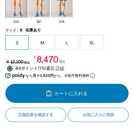
333
387
028
S
在庫あり
サイズ :
S
M
L
XL
￥8,470
￥12,100
税込
税込
84ポイント(1%)還元
詳細
なら
月々2,823円
から。分割手数料無料
カートに入れる
店舗在庫を確認する
お気に入りに登録