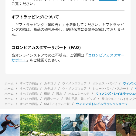
ご覧ください。
ギフトラッピングについて
「ギフトラッピング（550円）」を選択してください。ギフトラッピ
ングの際は、商品の値札を外し、納品伝票に金額を記載しておりませ
ん。
コロンビアカスタマーサポート（FAQ）
当オンラインストアでのご不明点、ご質問は「
コロンビアカスタマー
サポート
」をご確認ください。
ホーム
すべての商品
カテゴリ
ウィメンズウェア
ボトムス・パンツ
ウィメン
ホーム
すべての商品
カテゴリ
ウィメンズウェア
ショートパンツ・スカート
ホーム
すべての商品
機能
撥水
オムニシールド
ウィメンズトレイルラッシュ
ホーム
すべての商品
利用シーン
登山用品・登山グッズ
登山ウェア・ハイキング
ホーム
すべての商品
SALEアイテム一覧
ウィメンズトレイルラッシュショーツ