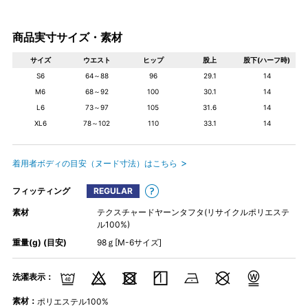
商品実寸サイズ・素材
サイズ
ウエスト
ヒップ
股上
股下(ハーフ時)
S6
64～88
96
29.1
14
M6
68～92
100
30.1
14
L6
73～97
105
31.6
14
XL6
78～102
110
33.1
14
着用者ボディの目安（ヌード寸法）はこちら
フィッティング
REGULAR
素材
テクスチャードヤーンタフタ(リサイクルポリエステ
ル100%)
重量(g) (目安)
98ｇ[M-6サイズ]
洗濯表示：
素材：
ポリエステル100%