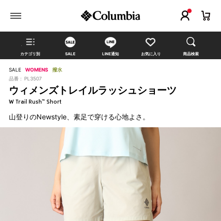
カテゴリ別
SALE
LINE通知
お気に入り
商品検索
SALE
WOMENS
撥水
品番 :
PL3507
ウィメンズトレイルラッシュショーツ
W Trail Rush™ Short
山登りのNewstyle、素足で穿ける心地よさ。