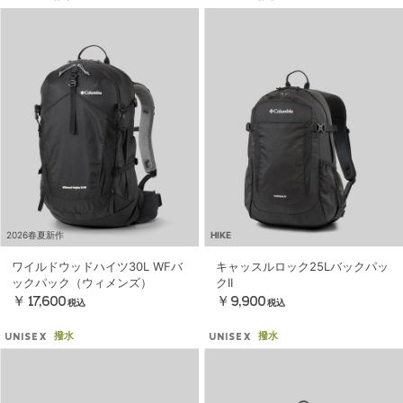
2026春夏新作
HIKE
ワイルドウッドハイツ30L WFバ
キャッスルロック25Lバックパッ
ックパック（ウィメンズ）
クII
￥17,600
￥9,900
税込
税込
撥水
撥水
UNISEX
UNISEX