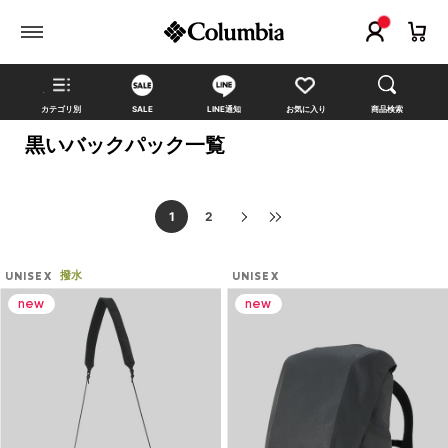
カテゴリ別
SALE
LINE通知
お気に入り
商品検索
黒いバックパック一覧
1
2
撥水
UNISEX
UNISEX