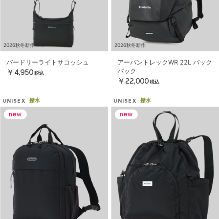
2026秋冬新作
2026秋冬新作
バードリーライトサコッシュ
アーバントレックWR 22L バック
パック
￥4,950
税込
￥22,000
税込
撥水
撥水
UNISEX
UNISEX