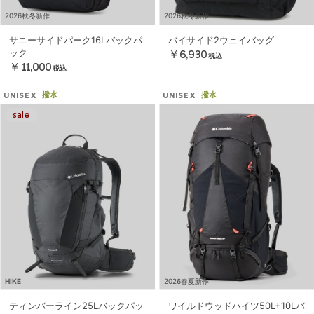
2026秋冬新作
2026秋冬新作
サニーサイドパーク16Lバックパ
バイサイド2ウェイバッグ
ック
￥6,930
税込
￥11,000
税込
撥水
撥水
UNISEX
UNISEX
HIKE
2026春夏新作
ティンバーライン25Lバックパッ
ワイルドウッドハイツ50L+10Lバ