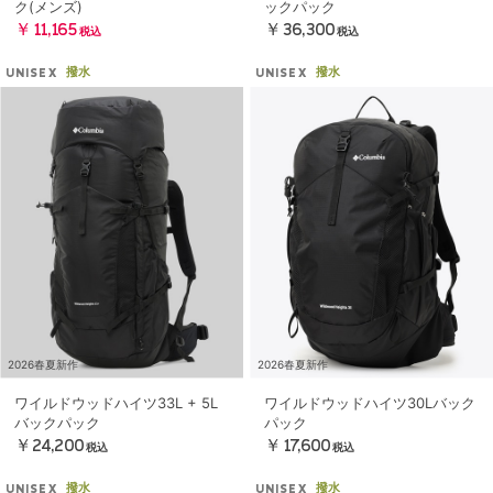
ク(メンズ)
ックパック
￥11,165
￥36,300
税込
税込
撥水
撥水
UNISEX
UNISEX
2026春夏新作
2026春夏新作
ワイルドウッドハイツ33L + 5L
ワイルドウッドハイツ30Lバック
バックパック
パック
￥24,200
￥17,600
税込
税込
撥水
撥水
UNISEX
UNISEX