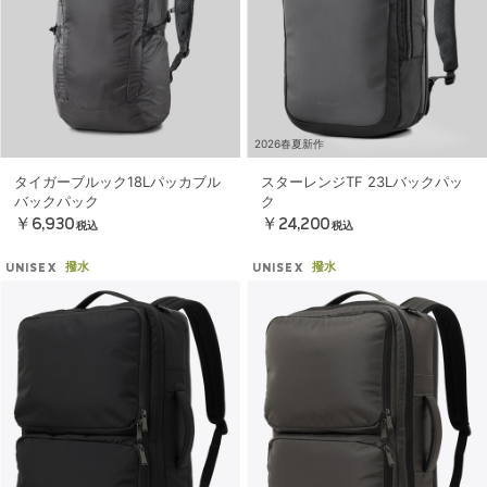
2026春夏新作
タイガーブルック18Lパッカブル
スターレンジTF 23Lバックパッ
バックパック
ク
￥6,930
￥24,200
税込
税込
撥水
撥水
UNISEX
UNISEX