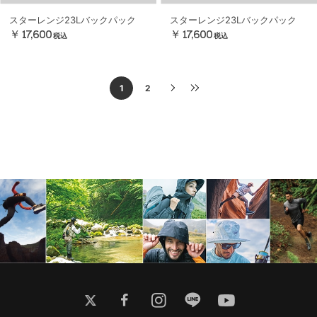
スターレンジ23Lバックパック
スターレンジ23Lバックパック
￥17,600
￥17,600
税込
税込
1
2
twitter
facebook
instagram
line
youtube