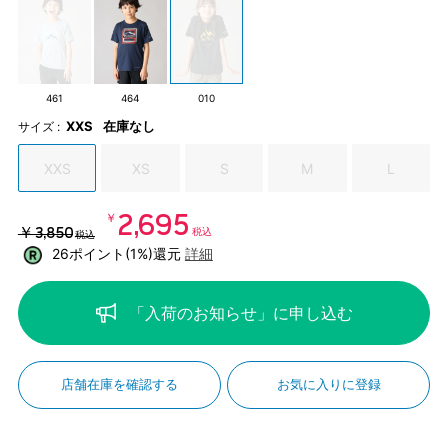
461
464
010
XXS
在庫なし
サイズ :
XXS
XS
S
M
L
￥2,695
￥3,850
税込
税込
26ポイント(1%)還元
詳細
「入荷のお知らせ」に申し込む
店舗在庫を確認する
お気に入りに登録