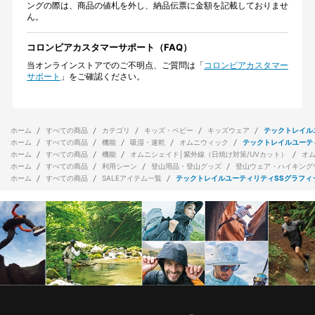
ングの際は、商品の値札を外し、納品伝票に金額を記載しておりませ
ん。
コロンビアカスタマーサポート（FAQ）
当オンラインストアでのご不明点、ご質問は「
コロンビアカスタマー
サポート
」をご確認ください。
ホーム
すべての商品
カテゴリ
キッズ・ベビー
キッズウェア
テックトレイル
ホーム
すべての商品
機能
吸湿・速乾
オムニウィック
テックトレイルユーテ
ホーム
すべての商品
機能
オムニシェイド│紫外線（日焼け対策/UVカット）
オ
ホーム
すべての商品
利用シーン
登山用品・登山グッズ
登山ウェア・ハイキング
ホーム
すべての商品
SALEアイテム一覧
テックトレイルユーティリティSSグラフィ