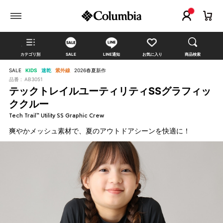
カテゴリ別
SALE
LINE通知
お気に入り
商品検索
SALE
KIDS
速乾
紫外線
2026春夏新作
品番 :
AB3051
テックトレイルユーティリティSSグラフィッ
ククルー
Tech Trail™ Utility SS Graphic Crew
爽やかメッシュ素材で、夏のアウトドアシーンを快適に！