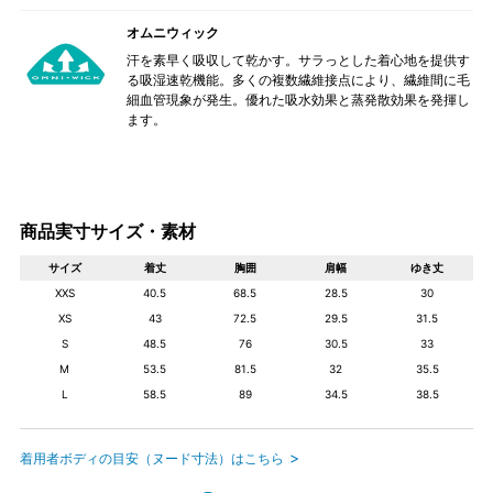
オムニウィック
汗を素早く吸収して乾かす。サラっとした着心地を提供す
る吸湿速乾機能。多くの複数繊維接点により、繊維間に毛
細血管現象が発生。優れた吸水効果と蒸発散効果を発揮し
ます。
商品実寸サイズ・素材
サイズ
着丈
胸囲
肩幅
ゆき丈
XXS
40.5
68.5
28.5
30
XS
43
72.5
29.5
31.5
S
48.5
76
30.5
33
M
53.5
81.5
32
35.5
L
58.5
89
34.5
38.5
着用者ボディの目安（ヌード寸法）はこちら