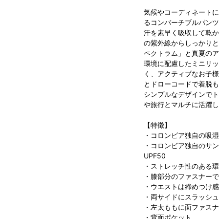
気候やコーディネートに
るコンバーチブルパンツ
汗を素早く吸収して乾か
の紫外線からしっかりと
ペクトラム」と真夏のア
環境に配慮したミニリッ
く、アクティブなお子様
とドローコードで着脱も
シンプルなデザインでト
や旅行とマルチに活躍し
【特徴】
・コロンビア独自の吸湿
・コロンビア独自のサン
UPF50
・ストレッチ性のある環
・膝部分のファスナーで
・ウエストは締めつけ感
・両サイドにスラッシュ
・左太ももに面ファスナ
・背面ポケット