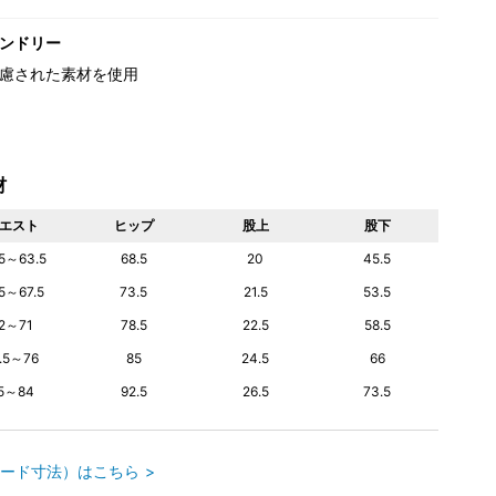
ンドリー
慮された素材を使用
材
エスト
ヒップ
股上
股下
.5～63.5
68.5
20
45.5
.5～67.5
73.5
21.5
53.5
2～71
78.5
22.5
58.5
7.5～76
85
24.5
66
5～84
92.5
26.5
73.5
ード寸法）はこちら