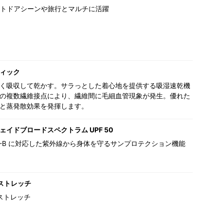
トドアシーンや旅行とマルチに活躍
ィック
く吸収して乾かす。サラっとした着心地を提供する吸湿速乾機
の複数繊維接点により、繊維間に毛細血管現象が発生。優れた
と蒸発散効果を発揮します。
ェイドブロードスペクトラム UPF 50
,UV-B に対応した紫外線から身体を守るサンプロテクション機能
ストレッチ
ストレッチ