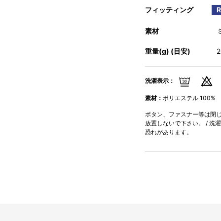
フィッティング
素材
重量(g) (目安)
洗濯表示：
素材：
ポリエステル 100%
ボタン、ファスナー等は閉じて
放置しないで下さい。 / 洗
恐れがあります。