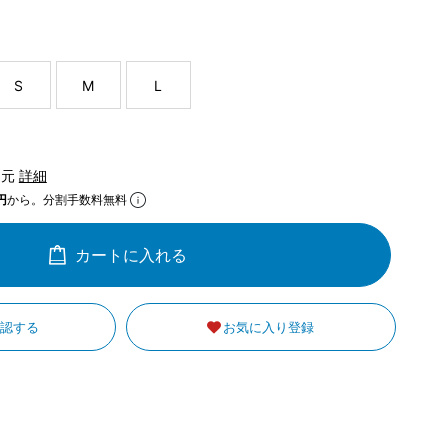
S
M
L
還元
詳細
円
から。分割手数料無料
カートに入れる
確認する
お気に入り登録