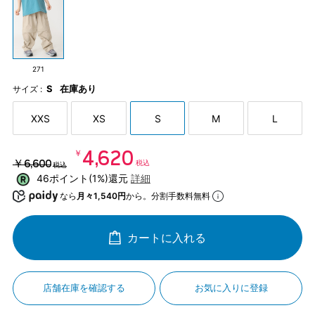
271
S
在庫あり
サイズ :
XXS
XS
S
M
L
￥4,620
￥6,600
税込
税込
46ポイント(1%)還元
詳細
なら
月々1,540円
から。分割手数料無料
カートに入れる
店舗在庫を確認する
お気に入りに登録