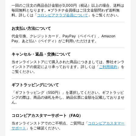
一回のご注文の商品合計金額が3,000円（税込）以上の場合、送料は
毎回無料となります。※プラチナ会員様はご注文金額問わず送料無
料。詳しくは「
コロンビアクラブ会員について
」をご覧ください。
お支払い方法について
代金引換、クレジットカード、PayPay（ペイペイ）、Amazon
Pay、あと払い（ペイディ）がご利用いただけます。
キャンセル・返品・交換について
当オンラインストアにて購入された商品につきましては、弊社オンラ
インストアの規定により承っております。詳しくは「
ご利用規約
」を
ご覧ください。
ギフトラッピングについて
「ギフトラッピング（550円）」を選択してください。ギフトラッピ
ングの際は、商品の値札を外し、納品伝票に金額を記載しておりませ
ん。
コロンビアカスタマーサポート（FAQ）
当オンラインストアでのご不明点、ご質問は「
コロンビアカスタマー
サポート
」をご確認ください。