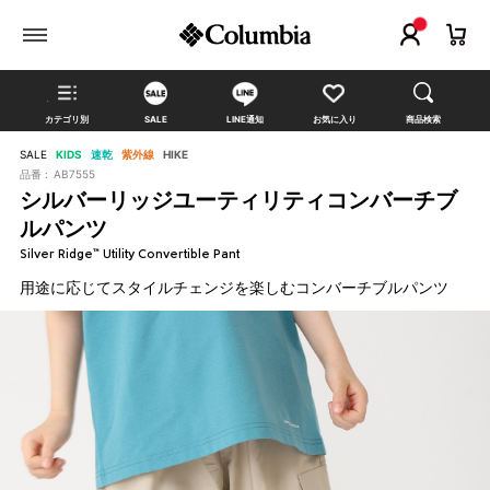
カテゴリ別
SALE
LINE通知
お気に入り
商品検索
SALE
KIDS
速乾
紫外線
HIKE
品番 :
AB7555
シルバーリッジユーティリティコンバーチブ
ルパンツ
Silver Ridge™ Utility Convertible Pant
用途に応じてスタイルチェンジを楽しむコンバーチブルパンツ