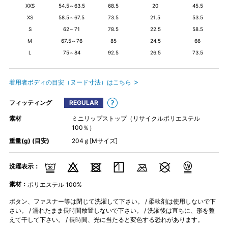
XXS
54.5～63.5
68.5
20
45.5
XS
58.5～67.5
73.5
21.5
53.5
S
62～71
78.5
22.5
58.5
M
67.5～76
85
24.5
66
L
75～84
92.5
26.5
73.5
着用者ボディの目安（ヌード寸法）はこちら
フィッティング
REGULAR
素材
ミニリップストップ（リサイクルポリエステル
100％）
重量(g) (目安)
204ｇ[Mサイズ]
洗濯表示：
素材：
ポリエステル 100%
ボタン、ファスナー等は閉じて洗濯して下さい。 / 柔軟剤は使用しないで下
さい。 / 濡れたまま長時間放置しないで下さい。 / 洗濯後は直ちに、形を整
えて干して下さい。 / 長時間、光に当たると変色する恐れがあります。