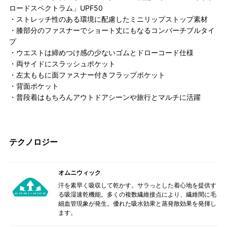
ロードスペクトラム」UPF50
・ストレッチ性のある環境に配慮したミニリップストップ素材
・膝部分のファスナーでショート丈にもなるコンバーチブルタイ
プ
・ウエストは締めつけ感の少ないゴムとドローコード仕様
・両サイドにスラッシュポケット
・左太ももに面ファスナー付きフラップポケット
・背面ポケット
・普段着はもちろんアウトドアシーンや旅行とマルチに活躍
テクノロジー
オムニウィック
汗を素早く吸収して乾かす。サラっとした着心地を提供す
る吸湿速乾機能。多くの複数繊維接点により、繊維間に毛
細血管現象が発生。優れた吸水効果と蒸発散効果を発揮し
ます。