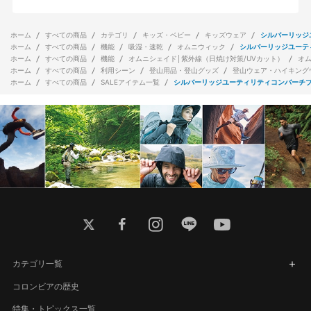
ホーム
すべての商品
カテゴリ
キッズ・ベビー
キッズウェア
シルバーリッジ
ホーム
すべての商品
機能
吸湿・速乾
オムニウィック
シルバーリッジユーテ
ホーム
すべての商品
機能
オムニシェイド│紫外線（日焼け対策/UVカット）
オ
ホーム
すべての商品
利用シーン
登山用品・登山グッズ
登山ウェア・ハイキング
ホーム
すべての商品
SALEアイテム一覧
シルバーリッジユーティリティコンバーチ
twitter
facebook
instagram
line
youtube
カテゴリ一覧
コロンビアの歴史
特集・トピックス一覧