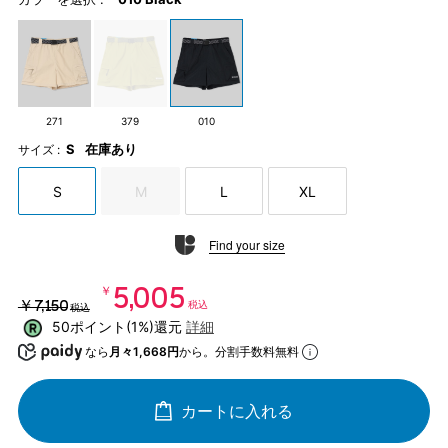
271
379
010
S
在庫あり
サイズ :
S
M
L
XL
Find your size
￥5,005
￥7,150
税込
税込
50ポイント(1%)還元
詳細
なら
月々1,668円
から。分割手数料無料
カートに入れる