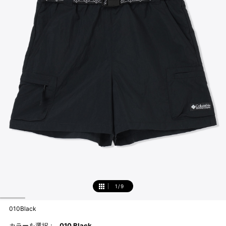
1
/
9
1
010Black
カラーを選択 :
010 Black