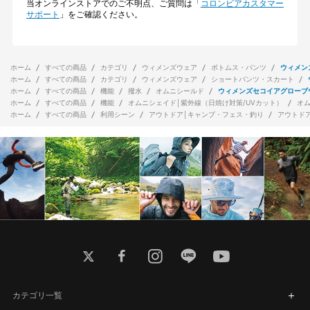
当オンラインストアでのご不明点、ご質問は「
コロンビアカスタマー
サポート
」をご確認ください。
ホーム
すべての商品
カテゴリ
ウィメンズウェア
ボトムス・パンツ
ウィメン
ホーム
すべての商品
カテゴリ
ウィメンズウェア
ショートパンツ・スカート
ホーム
すべての商品
機能
撥水
オムニシールド
ウィメンズセコイアグローブ
ホーム
すべての商品
機能
オムニシェイド│紫外線（日焼け対策/UVカット）
オ
ホーム
すべての商品
利用シーン
アウトドア│キャンプ・フェス・釣り
アウトド
twitter
facebook
instagram
line
youtube
カテゴリ一覧