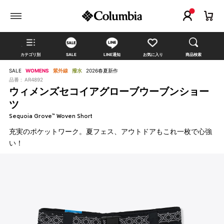
カテゴリ別
SALE
LINE通知
お気に入り
商品検索
SALE
WOMENS
紫外線
撥水
2026春夏新作
品番 :
AR4892
ウィメンズセコイアグローブウーブンショー
ツ
Sequoia Grove™ Woven Short
充実のポケットワーク。夏フェス、アウトドアもこれ一枚で心強
い！