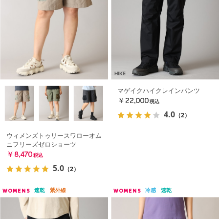
HIKE
マゲイクハイクレインパンツ
￥22,000
税込
4.0
（2）
ウィメンズトゥリースワローオム
ニフリーズゼロショーツ
￥8,470
税込
5.0
（2）
速乾
紫外線
冷感
速乾
WOMENS
WOMENS