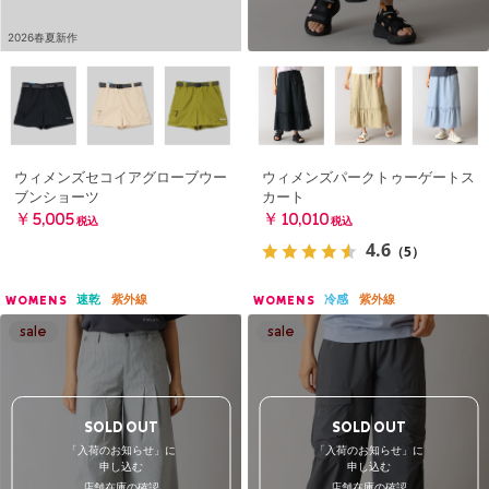
2026春夏新作
ウィメンズセコイアグローブウー
ウィメンズパークトゥーゲートス
ブンショーツ
カート
￥5,005
￥10,010
税込
税込
4.6
（5）
速乾
紫外線
冷感
紫外線
WOMENS
WOMENS
SOLD OUT
SOLD OUT
「入荷のお知らせ」に
「入荷のお知らせ」に
申し込む
申し込む
店舗在庫の確認
店舗在庫の確認