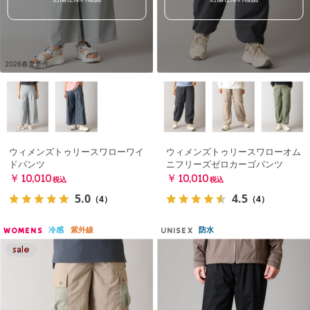
2026春夏新作
ウィメンズトゥリースワローワイ
ウィメンズトゥリースワローオム
ドパンツ
ニフリーズゼロカーゴパンツ
￥10,010
￥10,010
税込
税込
5.0
4.5
（4）
（4）
冷感
紫外線
防水
WOMENS
UNISEX