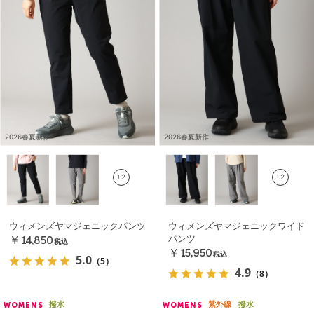
2026春夏新作
2026春夏新作
+2
+2
ウィメンズヤマジェニックパンツ
ウィメンズヤマジェニックワイド
パンツ
￥14,850
税込
￥15,950
税込
5.0
（5）
4.9
（8）
撥水
紫外線
撥水
WOMENS
WOMENS