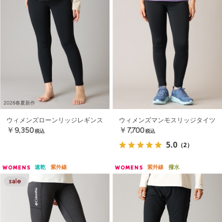
2026春夏新作
ウィメンズローンリッジレギンス
ウィメンズマンモスリッジタイツ
￥9,350
￥7,700
税込
税込
5.0
（2）
速乾
紫外線
紫外線
撥水
WOMENS
WOMENS