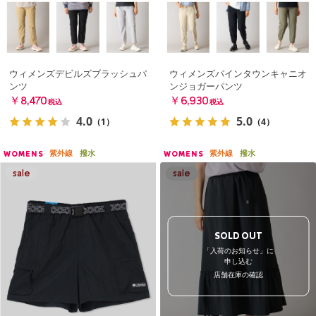
ウィメンズデビルズブラッシュパ
ウィメンズパインタウンキャニオ
ンツ
ンジョガーパンツ
￥8,470
￥6,930
税込
税込
4.0
5.0
（1）
（4）
紫外線
撥水
紫外線
撥水
WOMENS
WOMENS
SOLD OUT
「入荷のお知らせ」に
申し込む
店舗在庫の確認