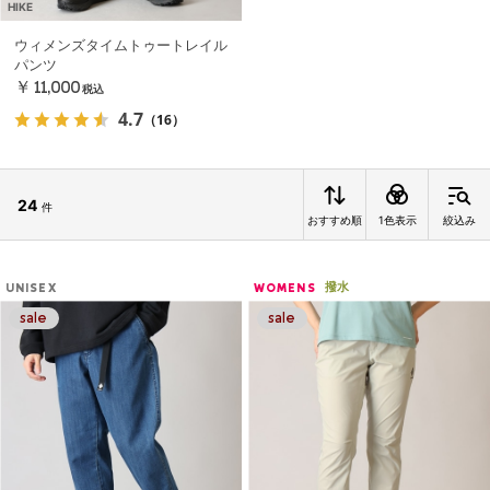
HIKE
ウィメンズタイムトゥートレイル
パンツ
￥11,000
税込
4.7
（16）
24
件
おすすめ順
1色表示
絞込み
撥水
UNISEX
WOMENS