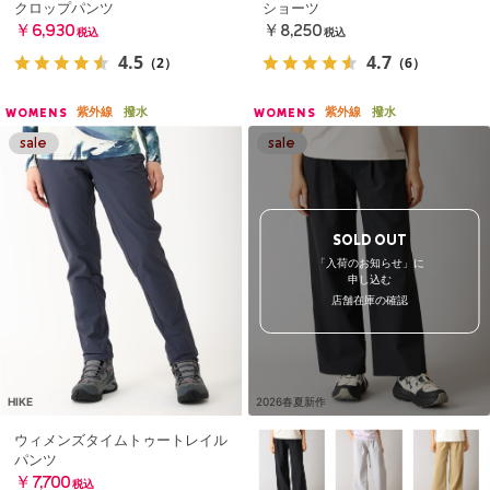
クロップパンツ
ショーツ
￥6,930
￥8,250
税込
税込
4.5
4.7
（2）
（6）
紫外線
撥水
紫外線
撥水
WOMENS
WOMENS
SOLD OUT
「入荷のお知らせ」に
申し込む
店舗在庫の確認
HIKE
2026春夏新作
ウィメンズタイムトゥートレイル
パンツ
￥7,700
税込