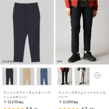
2026春夏新作
HIKE
+2
ウィメンズライトキャニオンソフ
ウィメンズタイムトゥートレイル
トシェルIIパンツ
パンツ
￥13,200
￥11,000
税込
税込
5.0
4.7