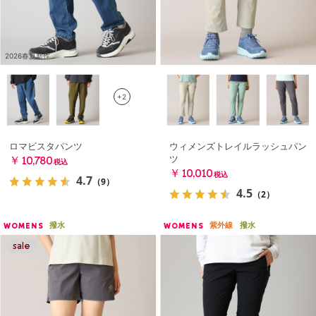
2026春夏新作
+2
ロマビスタパンツ
ウィメンズトレイルラッシュパン
ツ
￥10,780
税込
￥10,010
税込
4.7
（9）
4.5
（2）
撥水
紫外線
撥水
WOMENS
WOMENS