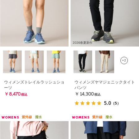
2026春夏新作
+2
ウィメンズトレイルラッシュショ
ウィメンズヤマジェニックタイト
ーツ
パンツ
￥8,470
￥14,300
税込
税込
5.0
（5）
紫外線
撥水
紫外線
撥水
WOMENS
WOMENS