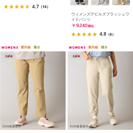
4.7
（16）
ウィメンズデビルズブラッシュワ
イドパンツ
￥9,240
税込
4.8
（6）
紫外線
撥水
紫外線
撥水
WOMENS
WOMENS
2026春夏新作
2026春夏新作