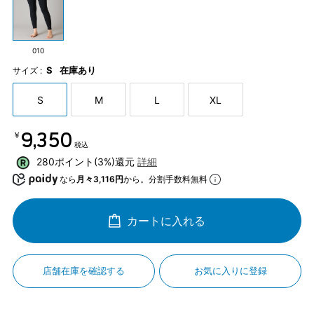
010
S
在庫あり
サイズ :
S
M
L
XL
￥9,350
税込
280ポイント(3%)還元
詳細
なら
月々3,116円
から。分割手数料無料
カートに入れる
店舗在庫を確認する
お気に入りに登録