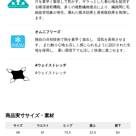
汗を素早く吸収して乾かす。サラっとした着心地を提供す
る吸湿速乾機能。多くの複数繊維接点により、繊維間に毛
細血管現象が発生。優れた吸水効果と蒸発散効果を発揮し
ます。
オムニフリーズ
独自の冷却技術で熱を素早く放出し、湿気を蒸発させま
す。 また触り心地も涼しく感じられるように設計された生
地を採用し、 暑い環境下でも涼しく快適に過ごせます。
4ウェイストレッチ
4ウェイストレッチ
商品実寸サイズ・素材
サイズ
ウエスト
ヒップ
股上
股下
SR
61
75.5
22.5
63