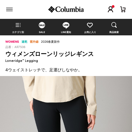
カテゴリ別
SALE
LINE通知
お気に入り
商品検索
WOMENS
速乾
紫外線
2026春夏新作
品番 :
AR7506
ウィメンズローンリッジレギンス
Loneridge™ Legging
4ウェイストレッチで、足運びしなやか。