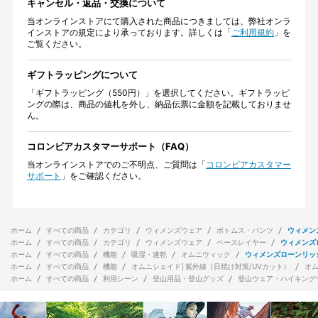
キャンセル・返品・交換について
当オンラインストアにて購入された商品につきましては、弊社オンラ
インストアの規定により承っております。詳しくは「
ご利用規約
」を
ご覧ください。
ギフトラッピングについて
「ギフトラッピング（550円）」を選択してください。ギフトラッピ
ングの際は、商品の値札を外し、納品伝票に金額を記載しておりませ
ん。
コロンビアカスタマーサポート（FAQ）
当オンラインストアでのご不明点、ご質問は「
コロンビアカスタマー
サポート
」をご確認ください。
ホーム
すべての商品
カテゴリ
ウィメンズウェア
ボトムス・パンツ
ウィメン
ホーム
すべての商品
カテゴリ
ウィメンズウェア
ベースレイヤー
ウィメンズ
ホーム
すべての商品
機能
吸湿・速乾
オムニウィック
ウィメンズローンリッ
ホーム
すべての商品
機能
オムニシェイド│紫外線（日焼け対策/UVカット）
オ
ホーム
すべての商品
利用シーン
登山用品・登山グッズ
登山ウェア・ハイキング