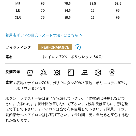
MR
65
79.5
23.5
63.5
LR
70
84.5
25
65
XLR
75
89.5
26
66
着用者ボディの目安（ヌード寸法）はこちら
フィッティング
PERFORMANCE
素材
(ナイロン 70%、ポリウレタン 30%)
洗濯表示：
素材：
表地：ナイロン70% , ポリウレタン30% / 裏地：ポリエステル87% ,
ポリウレタン13%
ボタン、ファスナー等は閉じて洗濯して下さい。 / 柔軟剤は使用しないで下
さい。 / 濡れたまま長時間放置しないで下さい。 / 洗濯後は直ちに、形を整
えて干して下さい。 / アイロンは当て布を使用して下さい。 / 附属、リブ、
装飾部分へのアイロンはお避け下さい。 / 長時間、光に当たると変色する恐
れがあります。