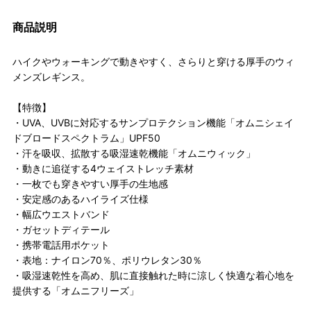
商品説明
ハイクやウォーキングで動きやすく、さらりと穿ける厚手のウィ
メンズレギンス。
【特徴】
・UVA、UVBに対応するサンプロテクション機能「オムニシェイ
ドブロードスペクトラム」UPF50
・汗を吸収、拡散する吸湿速乾機能「オムニウィック」
・動きに追従する4ウェイストレッチ素材
・一枚でも穿きやすい厚手の生地感
・安定感のあるハイライズ仕様
・幅広ウエストバンド
・ガセットディテール
・携帯電話用ポケット
・表地：ナイロン70％、ポリウレタン30％
・吸湿速乾性を高め、肌に直接触れた時に涼しく快適な着心地を
提供する「オムニフリーズ」