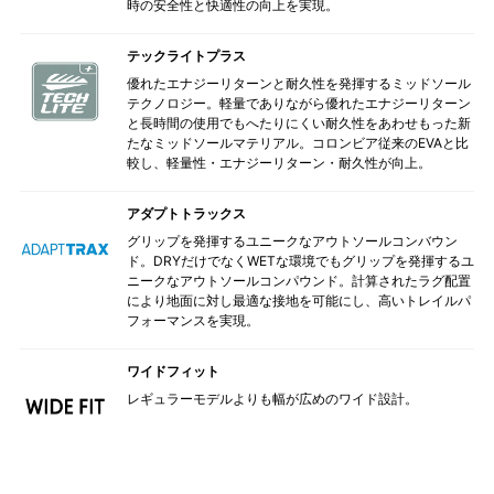
時の安全性と快適性の向上を実現。
テックライトプラス
優れたエナジーリターンと耐久性を発揮するミッドソール
テクノロジー。軽量でありながら優れたエナジーリターン
と長時間の使用でもへたりにくい耐久性をあわせもった新
たなミッドソールマテリアル。コロンビア従来のEVAと比
較し、軽量性・エナジーリターン・耐久性が向上。
アダプトトラックス
グリップを発揮するユニークなアウトソールコンバウン
ド。DRYだけでなくWETな環境でもグリップを発揮するユ
ニークなアウトソールコンパウンド。計算されたラグ配置
により地面に対し最適な接地を可能にし、高いトレイルパ
フォーマンスを実現。
ワイドフィット
レギュラーモデルよりも幅が広めのワイド設計。