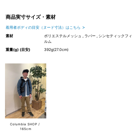
商品実寸サイズ・素材
着用者ボディの目安（ヌード寸法）はこちら
素材
ポリエステルメッシュ , ラバー , シンセティックフィ
ルム
重量(g) (目安)
392g(27.0cm)
Columbia SHOP
165cm