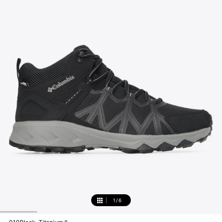
1
/
6
1