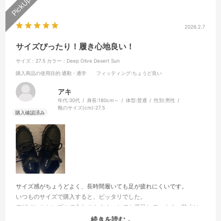
2026.2.7
サイズぴったり！履き心地良い！
サイズ：27.5
カラー：Deep Olive Desert Sun
購入商品の使用目的
:通勤・通学
フィッティング
:ちょうど良い
アキ
年代:
30代
身長:
180cm～
体型:
普通
性別:
男性
靴のサイズ(cm):
27.5
サイズ感がちょうどよく、長時間履いても足が疲れにくいです。
いつものサイズで購入すると、ピッタリでした。
デザインもシンプルで合わせやすく、とても満足しています。防水は
バッチリのほか、雨の日は汚れにくい色となっているので、完璧です
続きを読む