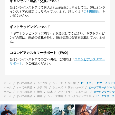
キャンセル・返品・交換について
当オンラインストアにて購入された商品につきましては、弊社オンラ
インストアの規定により承っております。詳しくは「
ご利用規約
」を
ご覧ください。
ギフトラッピングについて
「ギフトラッピング（550円）」を選択してください。ギフトラッピ
ングの際は、商品の値札を外し、納品伝票に金額を記載しておりませ
ん。
コロンビアカスタマーサポート（FAQ）
当オンラインストアでのご不明点、ご質問は「
コロンビアカスタマー
サポート
」をご確認ください。
ホーム
すべての商品
カテゴリ
シューズ
登山靴
ピークフリーク ツー ミッド 
ホーム
すべての商品
カテゴリ
シューズ
防水シューズ
ピークフリーク ツー ミ
ホーム
すべての商品
機能
防水
アウトドライ（シューズ）
ピークフリーク ツ
ホーム
すべての商品
機能
シューズ機能
テックライトプラス
ピークフリーク 