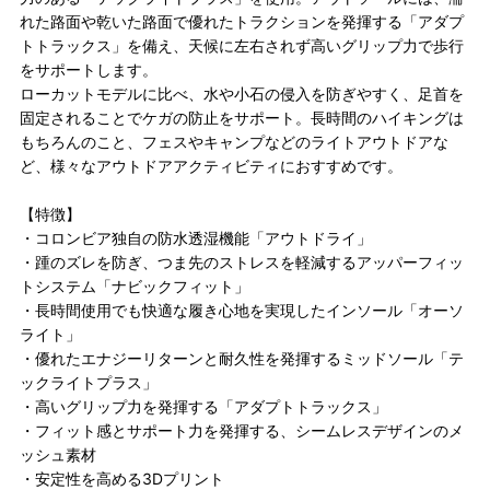
れた路面や乾いた路面で優れたトラクションを発揮する「アダプ
トトラックス」を備え、天候に左右されず高いグリップ力で歩行
をサポートします。
ローカットモデルに比べ、水や小石の侵入を防ぎやすく、足首を
固定されることでケガの防止をサポート。長時間のハイキングは
もちろんのこと、フェスやキャンプなどのライトアウトドアな
ど、様々なアウトドアアクティビティにおすすめです。
【特徴】
・コロンビア独自の防水透湿機能「アウトドライ」
・踵のズレを防ぎ、つま先のストレスを軽減するアッパーフィッ
トシステム「ナビックフィット」
・長時間使用でも快適な履き心地を実現したインソール「オーソ
ライト」
・優れたエナジーリターンと耐久性を発揮するミッドソール「テ
ックライトプラス」
・高いグリップ力を発揮する「アダプトトラックス」
・フィット感とサポート力を発揮する、シームレスデザインのメ
ッシュ素材
・安定性を高める3Dプリント