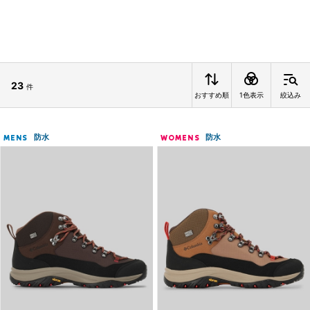
23
件
おすすめ順
1色表示
絞込み
防水
防水
MENS
WOMENS