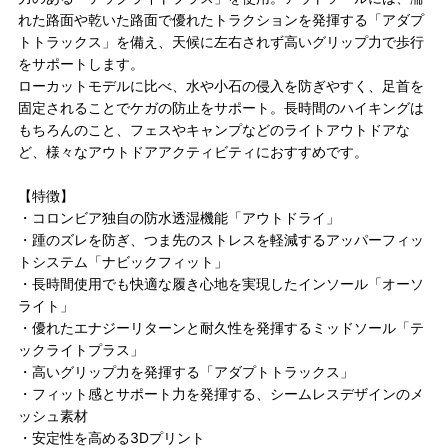
れた路面や乾いた路面で優れたトラクションを発揮する「アダプ
トトラックス」を備え、天候に左右されず高いグリップ力で歩行
をサポートします。
ローカットモデルに比べ、水や小石の侵入を防ぎやすく、足首を
固定されることでケガの防止をサポート。長時間のハイキングは
もちろんのこと、フェスやキャンプなどのライトアウトドアな
ど、様々なアウトドアアクティビティにおすすめです。
【特徴】
・コロンビア独自の防水透湿機能「アウトドライ」
・踵のズレを防ぎ、つま先のストレスを軽減するアッパーフィッ
トシステム「ナビックフィット」
・長時間使用でも快適な履き心地を実現したインソール「オーソ
ライト」
・優れたエナジーリターンと耐久性を発揮するミッドソール「テ
ックライトプラス」
・高いグリップ力を発揮する「アダプトトラックス」
・フィット感とサポート力を発揮する、シームレスデザインのメ
ッシュ素材
・安定性を高める3Dプリント