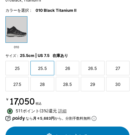
010Black, Titanium II
カラーを選択 :
010 Black Titanium II
010
25.5cm | US 7.5
在庫あり
サイズ :
25
25.5
26
26.5
27
27.5
28
28.5
29
30
￥17,050
税込
511ポイント(3%)還元
詳細
なら
月々5,683円
から。分割手数料無料