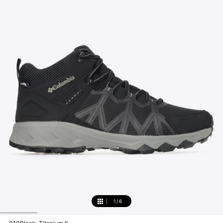
1
/
6
1