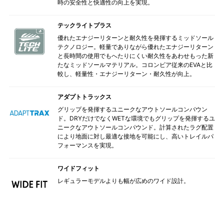
時の安全性と快適性の向上を実現。
テックライトプラス
優れたエナジーリターンと耐久性を発揮するミッドソール
テクノロジー。軽量でありながら優れたエナジーリターン
と長時間の使用でもへたりにくい耐久性をあわせもった新
たなミッドソールマテリアル。コロンビア従来のEVAと比
較し、軽量性・エナジーリターン・耐久性が向上。
アダプトトラックス
グリップを発揮するユニークなアウトソールコンバウン
ド。DRYだけでなくWETな環境でもグリップを発揮するユ
ニークなアウトソールコンパウンド。計算されたラグ配置
により地面に対し最適な接地を可能にし、高いトレイルパ
フォーマンスを実現。
ワイドフィット
レギュラーモデルよりも幅が広めのワイド設計。