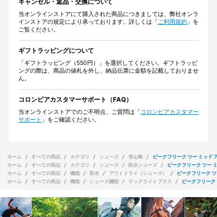
キャンセル・返品・交換について
当オンラインストアにて購入された商品につきましては、弊社オンラ
インストアの規定により承っております。詳しくは「
ご利用規約
」を
ご覧ください。
ギフトラッピングについて
「ギフトラッピング（550円）」を選択してください。ギフトラッピ
ングの際は、商品の値札を外し、納品伝票に金額を記載しておりませ
ん。
コロンビアカスタマーサポート（FAQ）
当オンラインストアでのご不明点、ご質問は「
コロンビアカスタマー
サポート
」をご確認ください。
ホーム
すべての商品
カテゴリ
シューズ
登山靴
ピークフリーク ツー ミッド 
ホーム
すべての商品
カテゴリ
シューズ
防水シューズ
ピークフリーク ツー ミ
ホーム
すべての商品
機能
防水
アウトドライ（シューズ）
ピークフリーク ツ
ホーム
すべての商品
機能
シューズ機能
テックライトプラス
ピークフリーク 