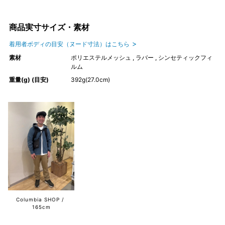
商品実寸サイズ・素材
着用者ボディの目安（ヌード寸法）はこちら
素材
ポリエステルメッシュ , ラバー , シンセティックフィ
ルム
重量(g) (目安)
392g(27.0cm)
Columbia SHOP
165cm