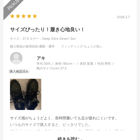
2026.2.7
サイズぴったり！履き心地良い！
サイズ：27.5
カラー：Deep Olive Desert Sun
購入商品の使用目的
:通勤・通学
フィッティング
:ちょうど良い
アキ
年代:
30代
身長:
180cm～
体型:
普通
性別:
男性
靴のサイズ(cm):
27.5
サイズ感がちょうどよく、長時間履いても足が疲れにくいです。
いつものサイズで購入すると、ピッタリでした。
デザインもシンプルで合わせやすく、とても満足しています。防水は
バッチリのほか、雨の日は汚れにくい色となっているので、完璧です
続きを読む