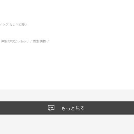
ィング
:ちょうど良い
体型:
ややぽっちゃり
性別:
男性
もっと見る