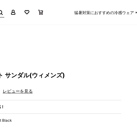
マイページ
お気に入り
買い物かご
猛暑対策におすすめの冷感ウェア
ト サンダル(ウィメンズ)
レビューを見る
感！
t Black