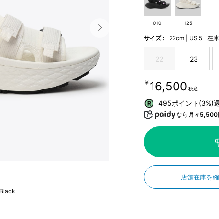
010
125
サイズ :
22cm | US 5
在
22
23
￥16,500
税込
495ポイント(3%)
なら
月々5,500
店舗在庫を
 Black