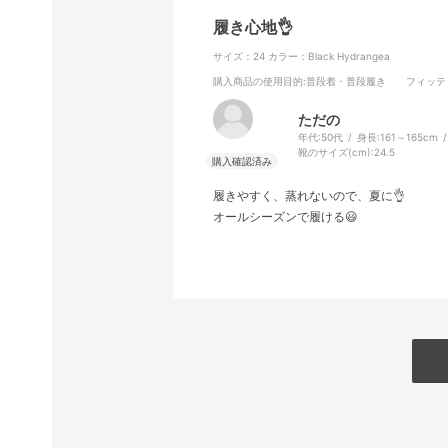
履き心地👌
サイズ：24
カラー：Black Hydrangea
購入商品の使用目的
:普段着・普段履き
フィッテ
ただの
年代:
50代
身長:
161～165cm
靴のサイズ(cm):
24.5
履きやすく、蒸れないので、夏に👌
オールシーズンで履ける😃