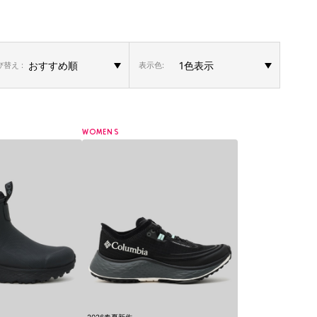
替え :
表示色:
WOMENS