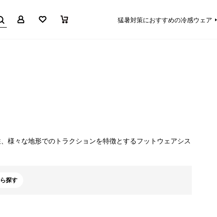
マイページ
お気に入り
買い物かご
猛暑対策におすすめの冷感ウェア
性、様々な地形でのトラクションを特徴とするフットウェアシス
ら探す