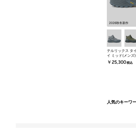
2026秋冬新作
テルリックス タ
イ ミッド(メンズ)
￥25,300
税込
人気のキーワ