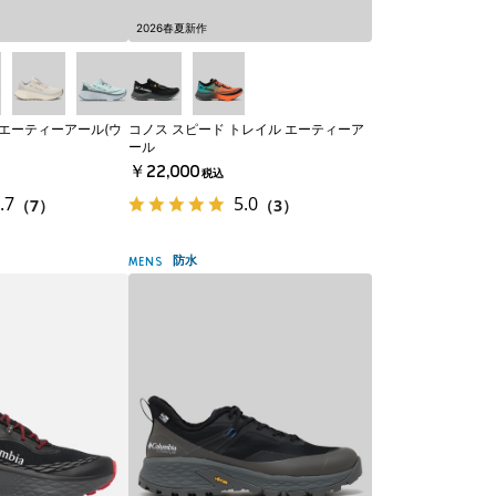
2026春夏新作
 エーティーアール(ウ
コノス スピード トレイル エーティーア
ール
￥22,000
税込
.7
5.0
（7）
（3）
防水
MENS