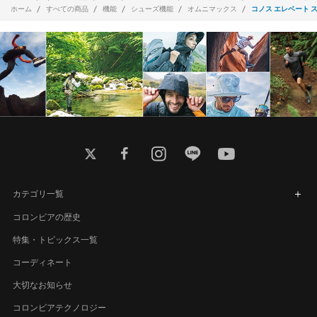
ホーム
すべての商品
機能
シューズ機能
オムニマックス
コノス エレベート 
twitter
facebook
instagram
line
youtube
カテゴリ一覧
コロンビアの歴史
特集・トピックス一覧
コーディネート
大切なお知らせ
コロンビアテクノロジー