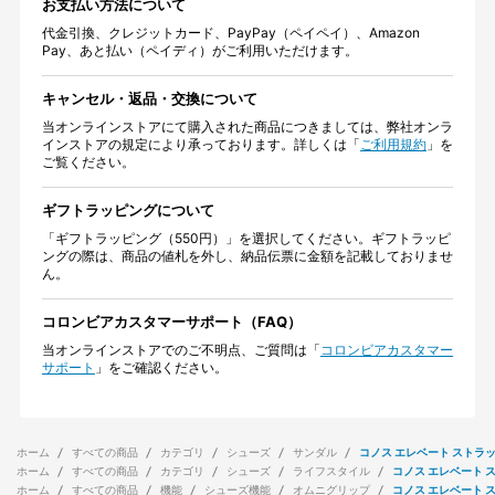
お支払い方法について
代金引換、クレジットカード、PayPay（ペイペイ）、Amazon
Pay、あと払い（ペイディ）がご利用いただけます。
キャンセル・返品・交換について
当オンラインストアにて購入された商品につきましては、弊社オンラ
インストアの規定により承っております。詳しくは「
ご利用規約
」を
ご覧ください。
ギフトラッピングについて
「ギフトラッピング（550円）」を選択してください。ギフトラッピ
ングの際は、商品の値札を外し、納品伝票に金額を記載しておりませ
ん。
コロンビアカスタマーサポート（FAQ）
当オンラインストアでのご不明点、ご質問は「
コロンビアカスタマー
サポート
」をご確認ください。
ホーム
すべての商品
カテゴリ
シューズ
サンダル
コノス エレベート ストラッ
ホーム
すべての商品
カテゴリ
シューズ
ライフスタイル
コノス エレベート 
ホーム
すべての商品
機能
シューズ機能
オムニグリップ
コノス エレベート 