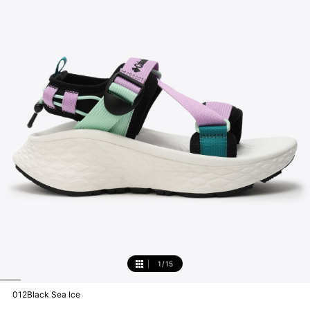
1
/
15
1
012Black Sea Ice