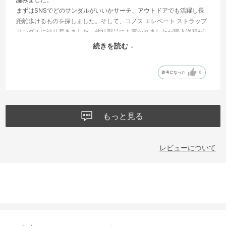
まずはSNSでどのサンダルがいいかサーチ、アウトドアでも活躍し長
距離歩けるものを探しました。そして、コノス エレベート ストラップ
サンダルに辿り着きました。他社製品にも惹かれましたが購入過程が
楽だったことも決めた理由の一つです。実際フィッティングしてみる
続きを読む
と、なんだかごつい・・ちょっと重たい？普段は安物スニーカーを履
き潰している自分には少し重量感がありました。そして着用して1週
参考になった
0
間、足になじみ始めたため違和感は減ってきました。ただし走れるか
と言えばスニーカーのがもちろん走れます。靴擦れは全くないし、素
足でいられる解放感はたまりません。うだるような暑さが過ぎ去るま
では着用させていただく予定です。
もっと見る
ちなみに普段は23.5cm〜24cmです。
レビューについて