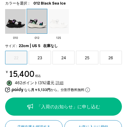
カラーを選択 :
012 Black Sea Ice
010
012
125
22cm | US 5
在庫なし
サイズ :
22
23
24
25
26
￥15,400
税込
462ポイント(3%)還元
詳細
なら
月々5,133円
から。分割手数料無料
「入荷のお知らせ」に申し込む
店舗在庫を確認する
お気に入りに登録