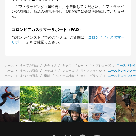
「ギフトラッピング（550円）」を選択してください。ギフトラッピ
ングの際は、商品の値札を外し、納品伝票に金額を記載しておりませ
ん。
コロンビアカスタマーサポート（FAQ）
当オンラインストアでのご不明点、ご質問は「
コロンビアカスタマー
サポート
」をご確認ください。
ホーム
すべての商品
カテゴリ
キッズ・ベビー
キッズシューズ
ユース ドレ
ホーム
すべての商品
カテゴリ
シューズ
ライフスタイル
ユース ドレインメ
ホーム
すべての商品
機能
シューズ機能
オムニグリップ
ユース ドレインメ