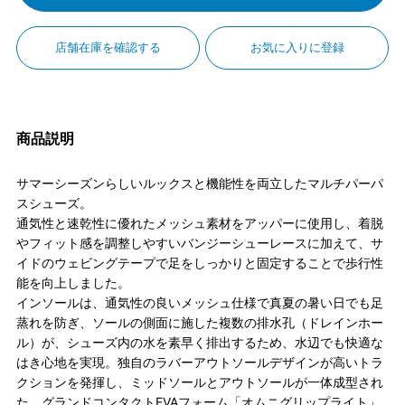
店舗在庫を確認する
お気に入りに登録
商品説明
サマーシーズンらしいルックスと機能性を両立したマルチパーパ
スシューズ。
通気性と速乾性に優れたメッシュ素材をアッパーに使用し、着脱
やフィット感を調整しやすいバンジーシューレースに加えて、サ
イドのウェビングテープで足をしっかりと固定することで歩行性
能を向上しました。
インソールは、通気性の良いメッシュ仕様で真夏の暑い日でも足
蒸れを防ぎ、ソールの側面に施した複数の排水孔（ドレインホー
ル）が、シューズ内の水を素早く排出するため、水辺でも快適な
はき心地を実現。独自のラバーアウトソールデザインが高いトラ
クションを発揮し、ミッドソールとアウトソールが一体成型され
た、グランドコンタクトEVAフォーム「オムニグリップライト」