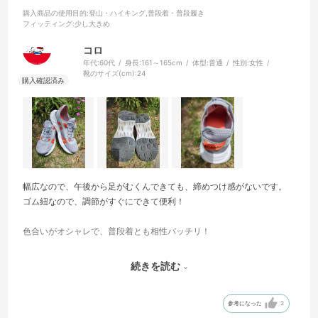
購入商品の使用目的
:登山・ハイキング,普段着・普段履き
フィッティング
:少し大きめ
コロ
年代:
60代
身長:
161～165cm
体型:
普通
性別:
女性
靴のサイズ(cm):
24
幅広なので、午後から足がむくんできても、締めつけ感がないです。
ゴム紐なので、調節がすぐにできて便利！
色合いがオシャレで、普段着とも相性バッチリ！
靴底は適度に固さがあり、足運びも楽にできて疲れにくいので、長時
続きを読む
間のハイキングやウォーキングにピッタリ！
参考になった
2
踵部分は柔らかくて、足に優しくていいのですが、履く時には少しフ