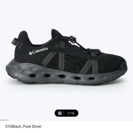
1
/
16
1
010Black, Pure Silver