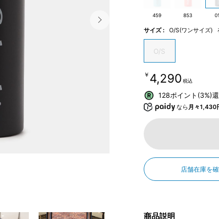
459
853
0
サイズ :
O/S(ワンサイズ)
O/S
￥4,290
税込
128ポイント(3%)
なら
月々1,430
店舗在庫を
商品説明