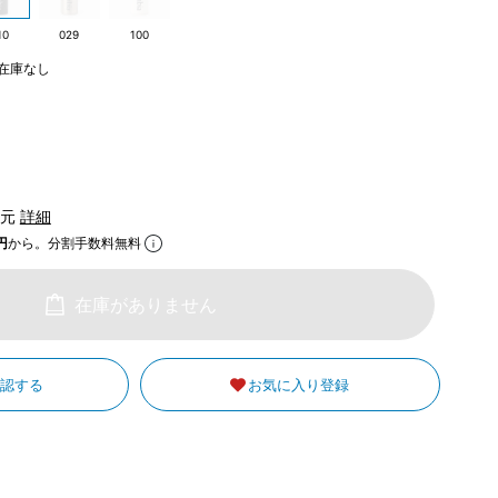
10
029
100
在庫なし
還元
詳細
円
から。分割手数料無料
在庫がありません
確認する
お気に入り登録