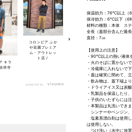
保温効力：76℃以上（
保冷効力：6℃以下（6
材料の種類：本体 ステ
全長（蓋部分含んだ最長
直径：7㎝
コロンビア ふか
や花園プレミア
【使用上の注意】
コロンビア らら
ム・アウトレッ
・90℃以上の熱い液体
ぽーと立川立飛
ト店
ア キラ
・火のそばに置かないで
店
吉祥寺
・冷蔵庫に入れないで下
・蓋は確実に閉めて、立
・飲み物は、蓋下端より
powered by
・ドライアイス又は炭酸
・乳製品を保温したり、
・子供のいたずらには注
・本製品は丸洗いできま
シンナーやベンジン、
塩素系漂白剤は使用し
は使用しない。
つけ洗い（水中に放置