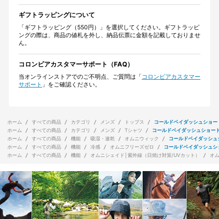
ギフトラッピングについて
「ギフトラッピング（550円）」を選択してください。ギフトラッピ
ングの際は、商品の値札を外し、納品伝票に金額を記載しておりませ
ん。
コロンビアカスタマーサポート（FAQ）
当オンラインストアでのご不明点、ご質問は「
コロンビアカスタマー
サポート
」をご確認ください。
ホーム
すべての商品
カテゴリ
メンズ
トップス
コールドベイダッシュショー
ホーム
すべての商品
カテゴリ
メンズ
Tシャツ
コールドベイダッシュショー
ホーム
すべての商品
機能
吸湿・速乾
オムニウィック
コールドベイダッシュ
ホーム
すべての商品
機能
冷感
オムニフリーズゼロ
コールドベイダッシュシ
ホーム
すべての商品
機能
オムニシェイド│紫外線（日焼け対策/UVカット）
オ