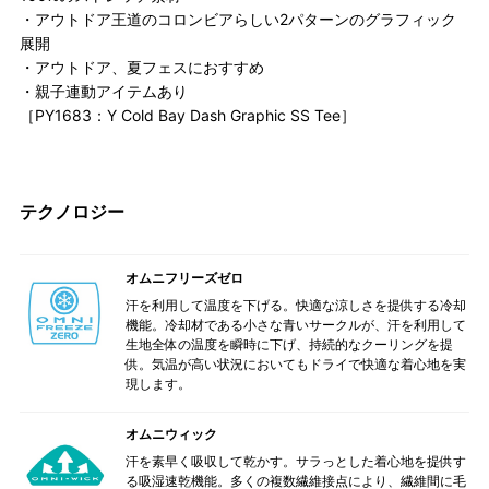
・アウトドア王道のコロンビアらしい2パターンのグラフィック
展開
・アウトドア、夏フェスにおすすめ
・親子連動アイテムあり
［PY1683：Y Cold Bay Dash Graphic SS Tee］
テクノロジー
オムニフリーズゼロ
汗を利用して温度を下げる。快適な涼しさを提供する冷却
機能。冷却材である小さな青いサークルが、汗を利用して
生地全体の温度を瞬時に下げ、持続的なクーリングを提
供。気温が高い状況においてもドライで快適な着心地を実
現します。
オムニウィック
汗を素早く吸収して乾かす。サラっとした着心地を提供す
る吸湿速乾機能。多くの複数繊維接点により、繊維間に毛