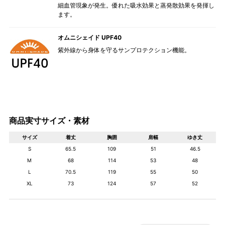
細血管現象が発生。優れた吸水効果と蒸発散効果を発揮し
ます。
オムニシェイド UPF40
紫外線から身体を守るサンプロテクション機能。
商品実寸サイズ・素材
サイズ
着丈
胸囲
肩幅
ゆき丈
S
65.5
109
51
46.5
M
68
114
53
48
L
70.5
119
55
50
XL
73
124
57
52