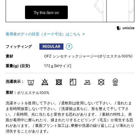
Try this item on
着用者ボディの目安（ヌード寸法）はこちら
フィッティング
REGULAR
素材
OFZ シンセティックジャージー(ポリエステル100%)
重量(g) (目安)
172ｇ[Mサイズ]
洗濯表示：
素材：
ポリエステル100%
洗濯ネットを使用して下さい。 / 柔軟剤は使用しないで下さい。 / 濡れたま
ま長時間放置しないで下さい。 / 洗濯後は直ちに、形を整えて干して下さ
い。 / 長時間、光に当たると変色する恐れがあります。 / 素材の特性上、表
面が着用中に擦られたり、揉まれたりするとピリング（毛玉）が発生する恐
れがあります。 / 裏面プリント加工は､摩擦や洗濯の繰り返しにより薄れたり
消失することがあります｡