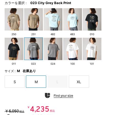
カラーを選択 :
023 City Grey Back Print
250
251
482
483
010
011
023
024
100
101
M
在庫あり
サイズ :
S
M
L
XL
Find your size
￥4,235
￥6,050
税込
税込