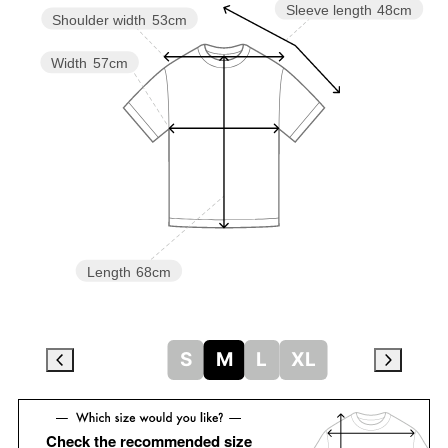
Sleeve length
48cm
Shoulder width
53cm
Width
57cm
Length
68cm
S
M
L
XL
Check the recommended size