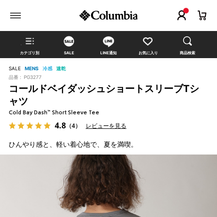
カテゴリ別
SALE
LINE通知
お気に入り
商品検索
SALE
MENS
冷感
速乾
品番 :
PG3277
コールドベイダッシュショートスリーブTシ
ャツ
Cold Bay Dash™ Short Sleeve Tee
4.8
（4）
レビューを見る
ひんやり感と、軽い着心地で、夏を満喫。