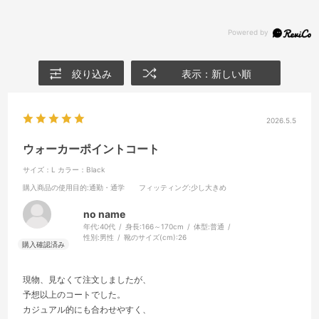
絞り込み
表示：新しい順
2026.5.5
ウォーカーポイントコート
サイズ：L
カラー：Black
購入商品の使用目的
:通勤・通学
フィッティング
:少し大きめ
no name
年代:
40代
身長:
166～170cm
体型:
普通
性別:
男性
靴のサイズ(cm):
26
現物、見なくて注文しましたが、
予想以上のコートでした。
カジュアル的にも合わせやすく、