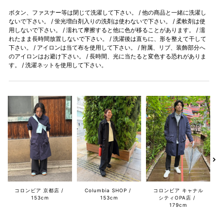
ボタン、ファスナー等は閉じて洗濯して下さい。 / 他の商品と一緒に洗濯し
ないで下さい。 / 蛍光増白剤入りの洗剤は使わないで下さい。 / 柔軟剤は使
用しないで下さい。 / 濡れて摩擦すると他に色が移ることがあります。 / 濡
れたまま長時間放置しないで下さい。 / 洗濯後は直ちに、形を整えて干して
下さい。 / アイロンは当て布を使用して下さい。 / 附属、リブ、装飾部分へ
のアイロンはお避け下さい。 / 長時間、光に当たると変色する恐れがありま
す。 / 洗濯ネットを使用して下さい。
コロンビア 京都店
Columbia SHOP
コロンビア キャナル
153cm
153cm
シティOPA店
179cm