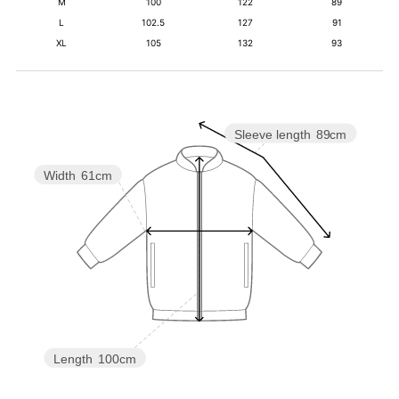
M
100
122
89
L
102.5
127
91
XL
105
132
93
Sleeve length
89cm
Width
61cm
Length
100cm