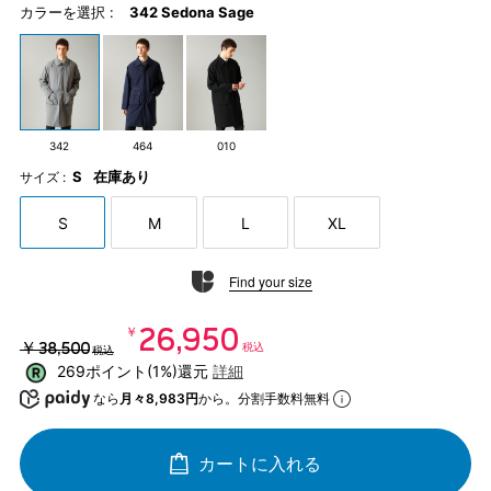
カラーを選択 :
342 Sedona Sage
342
464
010
S
在庫あり
サイズ :
S
M
L
XL
Find your size
￥26,950
￥38,500
税込
税込
269ポイント(1%)還元
詳細
なら
月々8,983円
から。分割手数料無料
カートに入れる