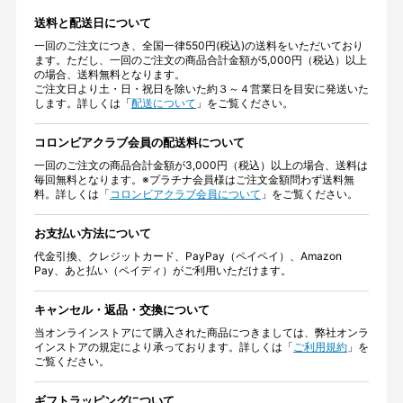
送料と配送日について
一回のご注文につき、全国一律550円(税込)の送料をいただいており
ます。ただし、一回のご注文の商品合計金額が5,000円（税込）以上
の場合、送料無料となります。
ご注文日より土・日・祝日を除いた約３～４営業日を目安に発送いた
します。詳しくは「
配送について
」をご覧ください。
コロンビアクラブ会員の配送料について
一回のご注文の商品合計金額が3,000円（税込）以上の場合、送料は
毎回無料となります。※プラチナ会員様はご注文金額問わず送料無
料。詳しくは「
コロンビアクラブ会員について
」をご覧ください。
お支払い方法について
代金引換、クレジットカード、PayPay（ペイペイ）、Amazon
Pay、あと払い（ペイディ）がご利用いただけます。
キャンセル・返品・交換について
当オンラインストアにて購入された商品につきましては、弊社オンラ
インストアの規定により承っております。詳しくは「
ご利用規約
」を
ご覧ください。
ギフトラッピングについて