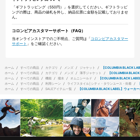
「ギフトラッピング（550円）」を選択してください。ギフトラッピ
ングの際は、商品の値札を外し、納品伝票に金額を記載しておりませ
ん。
コロンビアカスタマーサポート（FAQ）
当オンラインストアでのご不明点、ご質問は「
コロンビアカスタマー
サポート
」をご確認ください。
ホーム
すべての商品
カテゴリ
メンズ
ジャケット
【COLUMBIA BLACK
ホーム
すべての商品
カテゴリ
メンズ
薄手ジャケット
【COLUMBIA BLA
ホーム
すべての商品
機能
撥水
オムニシールド
【COLUMBIA BLACK L
ホーム
すべての商品
利用シーン
ライフスタイル│シティ・タウンユース・街着
ホーム
すべての商品
SALEアイテム一覧
【COLUMBIA BLACK LABEL】ウォー