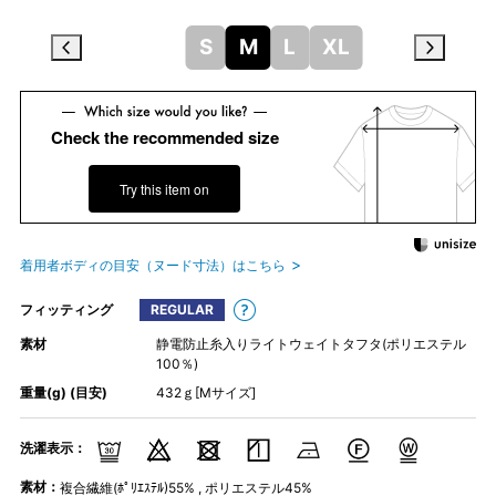
S
M
L
XL
Check the recommended size
Try this item on
着用者ボディの目安（ヌード寸法）はこちら
フィッティング
REGULAR
素材
静電防止糸入りライトウェイトタフタ(ポリエステル
100％)
重量(g) (目安)
432ｇ[Mサイズ]
洗濯表示：
素材：
複合繊維(ﾎﾟﾘｴｽﾃﾙ)55% , ポリエステル45%