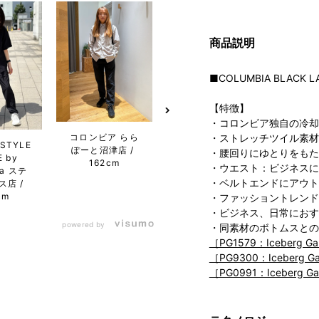
商品説明
■COLUMBIA BLACK L
【特徴】
・コロンビア独自の冷却
コロンビア らら
・ストレッチツイル素材
ESTYLE
コロンビア らら
THE L
ぽーと沼津店
・腰回りにゆとりをもた
 by
ぽーと名古屋み
ST
162cm
・ウエスト：ビジネスに
ia ステ
なとアクルス店
Colu
・ベルトエンドにアウト
ス店
175cm
ラプ
cm
1
・ファッショントレンド
・ビジネス、日常におす
powered by
・同素材のボトムスとの
［PG1579：Iceberg Gar
［PG9300：Iceberg Gar
［PG0991：Iceberg Gar