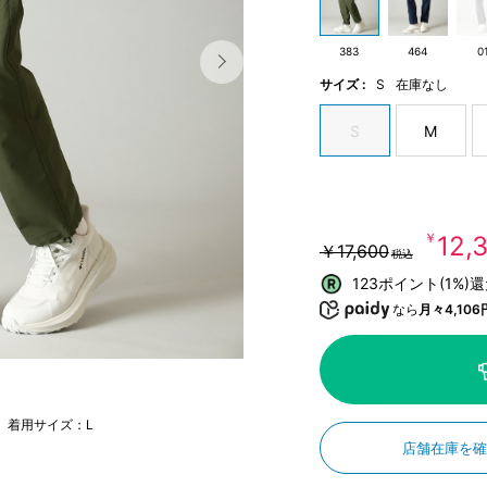
383
464
0
サイズ :
S
在庫なし
S
M
￥12,
￥17,600
税込
123ポイント(1%)
なら
月々4,106
m 着用サイズ：L
店舗在庫を