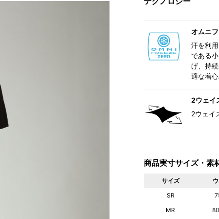
テクノロジー
オムニフ
汗を利用
である小
げ、持続
適な着心
2ウェイ
2ウェイ
商品実寸サイズ・素
サイズ
ウ
SR
7
MR
8