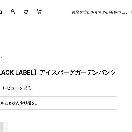
マイページ
お気に入り
買い物かご
猛暑対策におすすめの冷感ウェア
作
 BLACK LABEL】アイスバーグガーデンパンツ
レビューを見る
イルにもひんやり感を。