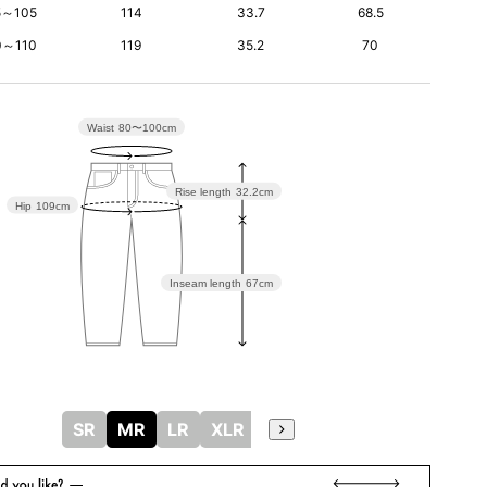
5～105
114
33.7
68.5
0～110
119
35.2
70
Waist
80〜100cm
Rise length
32.2cm
Hip
109cm
Inseam length
67cm
SR
MR
LR
XLR