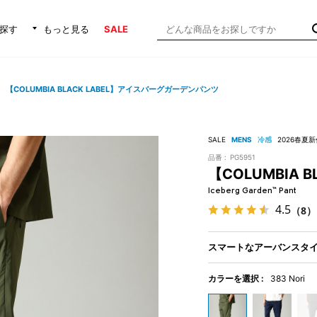
探す
もっと見る
SALE
【COLUMBIA BLACK LABEL】アイスバーグガーデンパンツ
SALE
MENS
冷感
2026春夏新
品番 :
PG5951
【COLUMBIA
Iceberg Garden™ Pant
4.5
（8）
スマートなアーバンスタ
カラーを選択 :
383 Nori