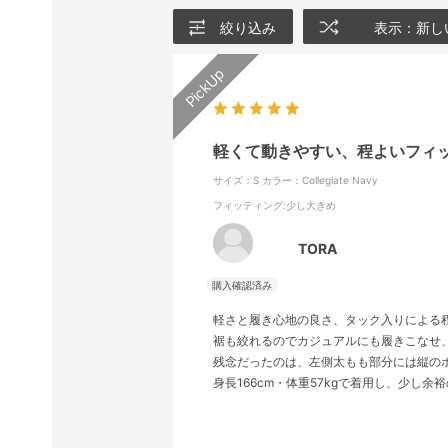
絞り込み
表示：新し
軽くて動きやすい、程よいフィ
サイズ：S
カラー：Collegiate Navy
フィッティング
:少し大きめ
TORA
軽さと履き心地の良さ、タック入りによる
裾も絞れるのでカジュアルにも履きこなせ
残念だったのは、左側太もも部分には縦の
身長166cm・体重57kgで着用し、少し