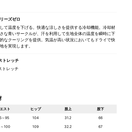
リーズゼロ
して温度を下げる。快適な涼しさを提供する冷却機能。冷却材
さな青いサークルが、汗を利用して生地全体の温度を瞬時に下
的なクーリングを提供。気温が高い状況においてもドライで快
地を実現します。
ストレッチ
ストレッチ
材
エスト
ヒップ
股上
股下
5～95
104
31.2
66
0～100
109
32.2
67