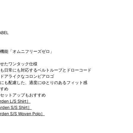
ABEL
機能「オムニフリーズゼロ」
コロンビア らら
コロンビア らら
IFESTYLE
コ
ぽーと沼津店
ぽーと沼津店
せたワンタック仕様
ORE by
ぽ
175cm
175cm
も日常にも対応するベルトループとドローコード
mbia ステ
ドアライクなコロンビアロゴ
レイス店
70cm
にも配慮した、適度にゆとりのあるフィット感
すめ
セットアップもおすすめ
den L/S Shirt］
den S/S Shirt］
den S/S Woven Polo］