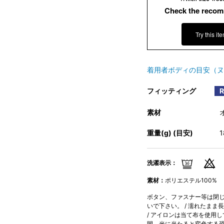
Check the recom
Try this it
着用者ボディの目安（ヌ
フィッティング
素材
重量(g) (目安)
洗濯表示：
素材：
ポリエステル100%
ボタン、ファスナー等は閉じて
いで下さい。 / 濡れたまま
/ アイロンは当て布を使用し
間、光に当たると変色する恐