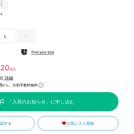
10
L
XL
Find your size
320
税込
還元
詳細
円
から。分割手数料無料
「入荷のお知らせ」に申し込む
確認する
お気に入り登録