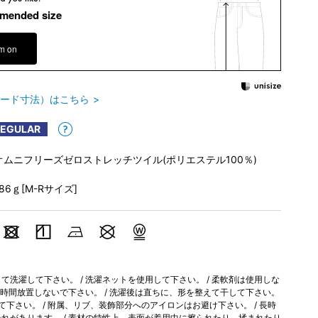
mended size
em on
ード寸法）はこちら
REGULAR
オムニフリーズゼロストレッチツイル(ポリエステル100％)
186ｇ[M-Rサイズ]
洗濯して下さい。 / 洗濯ネットを使用して下さい。 / 柔軟剤は使用しな
長時間放置しないで下さい。 / 洗濯後は直ちに、形を整えて干して下さい。
て下さい。 / 附属、リブ、装飾部分へのアイロンはお避け下さい。 / 長時
れがあります。 / 素材の特性上、表面が着用中に擦られたり、揉まれたり