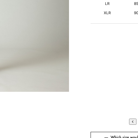
LR
8
XLR
9