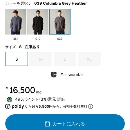
カラーを選択 :
039 Columbia Grey Heather
464
010
039
S
在庫あり
サイズ :
S
M
L
XL
Find your size
￥16,500
税込
495ポイント(3%)還元
詳細
なら
月々5,500円
から。分割手数料無料
カートに入れる