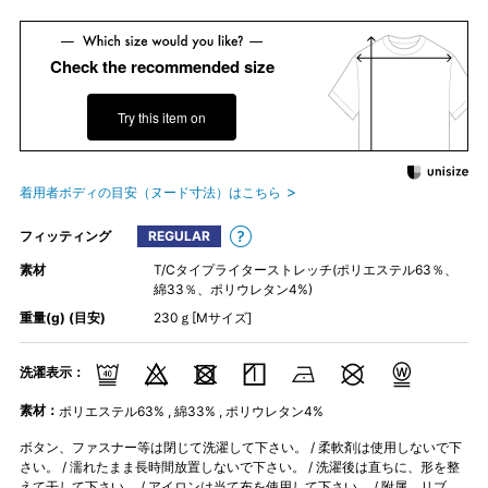
Check the recommended size
Try this item on
着用者ボディの目安（ヌード寸法）はこちら
フィッティング
REGULAR
素材
T/Cタイプライターストレッチ(ポリエステル63％、
綿33％、ポリウレタン4%)
重量(g) (目安)
230ｇ[Mサイズ]
洗濯表示：
素材：
ポリエステル63% , 綿33% , ポリウレタン4%
ボタン、ファスナー等は閉じて洗濯して下さい。 / 柔軟剤は使用しないで下
さい。 / 濡れたまま長時間放置しないで下さい。 / 洗濯後は直ちに、形を整
えて干して下さい。 / アイロンは当て布を使用して下さい。 / 附属、リブ、