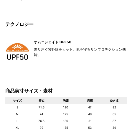
テクノロジー
オムニシェイド UPF50
降り注ぐ紫外線をカット。肌を守るサンプロテクション機
能。
商品実寸サイズ・素材
サイズ
着丈
胸囲
肩幅
ゆき丈
S
71.5
120
47
82
M
74
125
49
85
L
76.5
130
51
87
XL
79
135
53
89