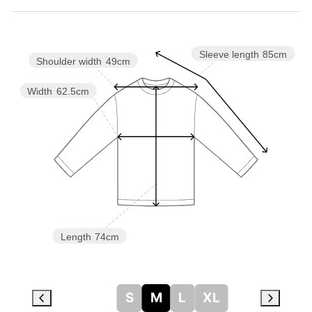
Sleeve length
85cm
Shoulder width
49cm
Width
62.5cm
Length
74cm
S
M
L
XL