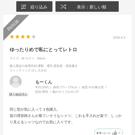
絞り込み
表示：新しい順
2026.6.2
ゆったりめで私にとってレトロ
サイズ：M
カラー：Black
購入商品の使用目的
:通勤・通学,普段着・普段履き
フィッティング
:少し大きめ
もーくん
年代:
50代
身長:
171～175cm
体型:
やや痩せ型
性別:
男性
靴のサイズ(cm):
27
同じ型が気に入って３色購入。
昔の理容師さんが着ていそうなシャツ。これも手入れが楽で、しっか
り見えるシャツなのでお気に入りです。
参考になった
0