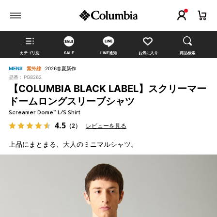
カテゴリ別
SALE
LINE通知
お気に入り
商品検索
MENS
紫外線
2026春夏新作
品番 :
PG8262
【COLUMBIA BLACK LABEL】スクリーマー
ドームロングスリーブシャツ
Screamer Dome™ L/S Shirt
4.5
（2）
レビューを見る
上品にまとまる、大人のミニマルシャツ。