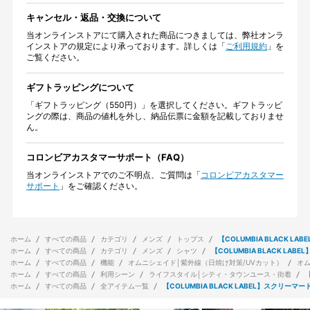
キャンセル・返品・交換について
当オンラインストアにて購入された商品につきましては、弊社オンラ
インストアの規定により承っております。詳しくは「
ご利用規約
」を
ご覧ください。
ギフトラッピングについて
「ギフトラッピング（550円）」を選択してください。ギフトラッピ
ングの際は、商品の値札を外し、納品伝票に金額を記載しておりませ
ん。
コロンビアカスタマーサポート（FAQ）
当オンラインストアでのご不明点、ご質問は「
コロンビアカスタマー
サポート
」をご確認ください。
ホーム
すべての商品
カテゴリ
メンズ
トップス
【COLUMBIA BLACK 
ホーム
すべての商品
カテゴリ
メンズ
シャツ
【COLUMBIA BLACK L
ホーム
すべての商品
機能
オムニシェイド│紫外線（日焼け対策/UVカット）
オ
ホーム
すべての商品
利用シーン
ライフスタイル│シティ・タウンユース・街着
ホーム
すべての商品
全アイテム一覧
【COLUMBIA BLACK LABEL】スクリ