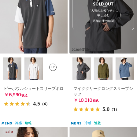
SOLD OUT
「入荷のお知らせ」に
申し込む
店舗在庫の確認
2026春夏新作
+2
ビーボウルショートスリーブポロ
マイククリークロングスリーブシ
ャツ
￥6,930
税込
￥10,010
税込
4.5
（4）
5.0
（1）
冷感
速乾
冷感
速乾
MENS
MENS