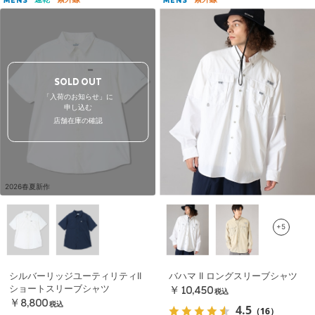
MENS
MENS
SOLD OUT
「入荷のお知らせ」に
申し込む
店舗在庫の確認
2026春夏新作
+5
シルバーリッジユーティリティII
バハマ II ロングスリーブシャツ
ショートスリーブシャツ
￥10,450
税込
￥8,800
税込
4.5
（16）