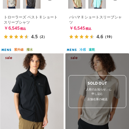
トローラーズ ベスト II ショート
バハマ II ショートスリーブシャ
スリーブシャツ
ツ
￥6,545
￥6,545
税込
税込
4.5
4.6
（2）
（19）
紫外線
撥水
冷感
速乾
MENS
MENS
SOLD OUT
「入荷のお知らせ」に
申し込む
店舗在庫の確認