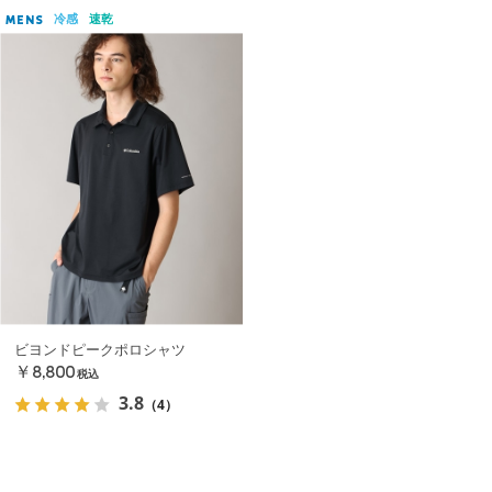
冷感
速乾
MENS
ビヨンドピークポロシャツ
￥8,800
税込
3.8
（4）