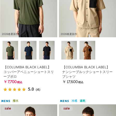
2026春夏新作
2026春夏新作
【COLUMBIA BLACK LABEL】
【COLUMBIA BLACK LABEL】
コッパーアベニューショートスリ
ナンシーブルックショートスリー
ーブポロ
ブシャツ
￥7,700
￥17,600
税込
税込
5.0
（4）
撥水
冷感
速乾
MENS
MENS