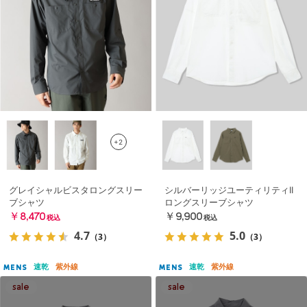
+2
グレイシャルビスタロングスリー
シルバーリッジユーティリティII
ブシャツ
ロングスリーブシャツ
￥8,470
￥9,900
税込
税込
4.7
5.0
（3）
（3）
速乾
紫外線
速乾
紫外線
MENS
MENS