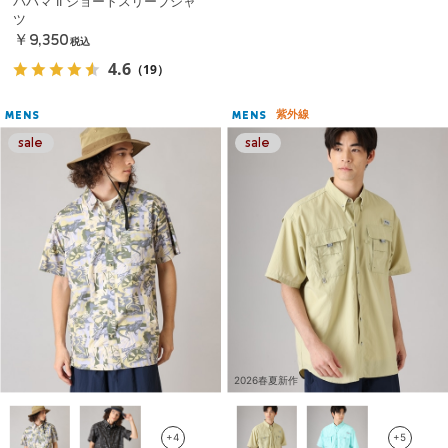
バハマ II ショートスリーブシャ
ツ
￥9,350
税込
4.6
（19）
紫外線
MENS
MENS
2026春夏新作
+4
+5