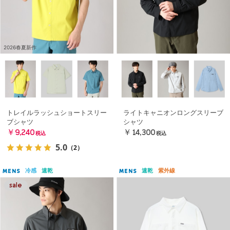
2026春夏新作
トレイルラッシュショートスリー
ライトキャニオンロングスリーブ
ブシャツ
シャツ
￥9,240
￥14,300
税込
税込
5.0
（2）
冷感
速乾
速乾
紫外線
MENS
MENS