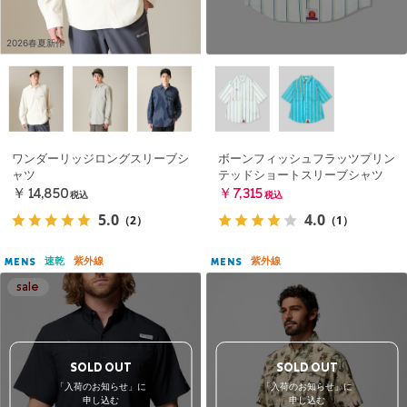
2026春夏新作
ワンダーリッジロングスリーブシ
ボーンフィッシュフラッツプリン
ャツ
テッドショートスリーブシャツ
￥14,850
￥7,315
税込
税込
5.0
4.0
（2）
（1）
速乾
紫外線
紫外線
MENS
MENS
SOLD OUT
SOLD OUT
「入荷のお知らせ」に
「入荷のお知らせ」に
申し込む
申し込む