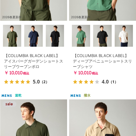
2026春夏新作
2026春夏新作
【COLUMBIA BLACK LABEL】
【COLUMBIA BLACK LABEL】
アイスバーグガーデンショートス
ディープアベニューショートスリ
リーブウーブンポロ
ーブシャツ
￥10,010
￥10,010
税込
税込
5.0
4.0
（2）
（1）
速乾
撥水
MENS
MENS