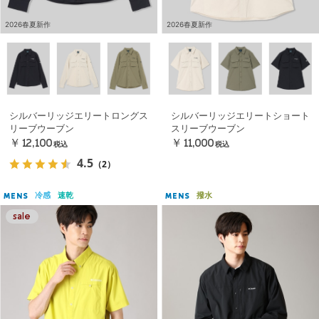
2026春夏新作
2026春夏新作
シルバーリッジエリートロングス
シルバーリッジエリートショート
リーブウーブン
スリーブウーブン
￥12,100
￥11,000
税込
税込
4.5
（2）
冷感
速乾
撥水
MENS
MENS