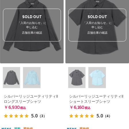
SOLD OUT
SOLD OUT
「入荷のお知らせ」に
「入荷のお知らせ」に
申し込む
申し込む
店舗在庫の確認
店舗在庫の確認
シルバーリッジユーティリティII
シルバーリッジユーティリティII
ロングスリーブシャツ
ショートスリーブシャツ
￥6,930
￥6,160
税込
税込
5.0
5.0
（3）
（4）
速乾
紫外線
紫外線