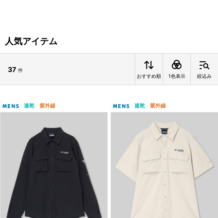
人気アイテム
37
件
おすすめ順
1色表示
絞込み
速乾
紫外線
速乾
紫外線
MENS
MENS