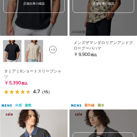
店舗在庫の確認
店舗在庫の確認
2026春夏新作
メンズザマンダロリアンアンドグ
ローグーバハマ
+3
￥9,900
税込
タミアミIIショートスリーブシャ
ツ
￥5,390
税込
4.7
（15）
冷感
速乾
紫外線
撥水
MENS
MENS