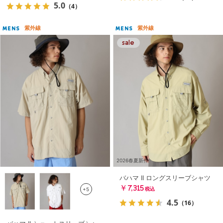
5.0
（4）
紫外線
紫外線
MENS
MENS
2026春夏新作
バハマ II ロングスリーブシャツ
￥7,315
+5
税込
4.5
（16）