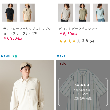
ランドローマーリップストップシ
ビヨンドピークポロシャツ
ョートスリーブシャツII
￥6,160
税込
￥6,930
税込
3.8
（4）
速乾
MENS
MENS
SOLD OUT
「入荷のお知らせ」に
申し込む
店舗在庫の確認