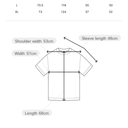
L
70.5
119
55
50
XL
73
124
57
52
Sleeve length
48cm
Shoulder width
53cm
Width
57cm
Length
68cm