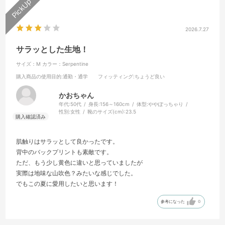
2026.7.27
サラッとした生地！
サイズ：M
カラー：Serpentine
購入商品の使用目的
:通勤・通学
フィッティング
:ちょうど良い
かおちゃん
年代:
50代
身長:
156～160cm
体型:
ややぽっちゃり
性別:
女性
靴のサイズ(cm):
23.5
肌触りはサラッとして良かったです。
背中のバックプリントも素敵です。
ただ、もう少し黄色に違いと思っていましたが
実際は地味な山吹色？みたいな感じでした。
でもこの夏に愛用したいと思います！
参考になった
0