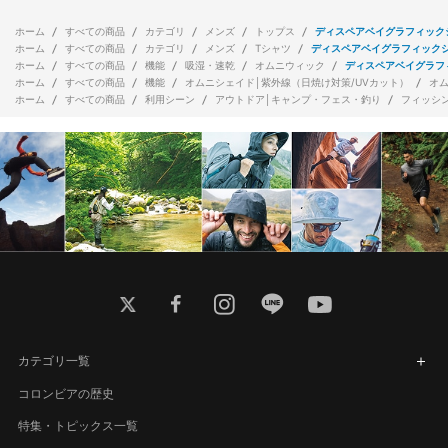
ホーム
すべての商品
カテゴリ
メンズ
トップス
ディスペアベイグラフィック
ホーム
すべての商品
カテゴリ
メンズ
Tシャツ
ディスペアベイグラフィック
ホーム
すべての商品
機能
吸湿・速乾
オムニウィック
ディスペアベイグラフ
ホーム
すべての商品
機能
オムニシェイド│紫外線（日焼け対策/UVカット）
オ
ホーム
すべての商品
利用シーン
アウトドア│キャンプ・フェス・釣り
フィッシ
twitter
facebook
instagram
line
youtube
カテゴリ一覧
コロンビアの歴史
特集・トピックス一覧