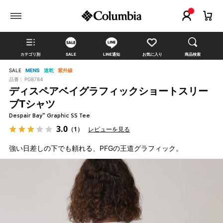
カテゴリ別
SALE
LINE通知
お気に入り
商品検索
SALE
MENS
速乾
紫外線
品番 :
PG8784
ディスペアベイグラフィックショートスリー
ブTシャツ
Despair Bay™ Graphic SS Tee
3.0
（1）
レビューを見る
強い日差しの下でも頼れる、PFGの王道グラフィック。