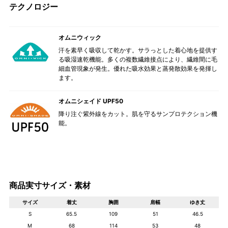
テクノロジー
オムニウィック
汗を素早く吸収して乾かす。サラっとした着心地を提供す
る吸湿速乾機能。多くの複数繊維接点により、繊維間に毛
細血管現象が発生。優れた吸水効果と蒸発散効果を発揮し
ます。
オムニシェイド UPF50
降り注ぐ紫外線をカット。肌を守るサンプロテクション機
能。
商品実寸サイズ・素材
サイズ
着丈
胸囲
肩幅
ゆき丈
S
65.5
109
51
46.5
M
68
114
53
48