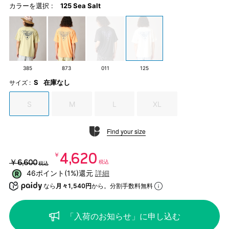
カラーを選択 :
125 Sea Salt
385
873
011
125
S
在庫なし
サイズ :
S
M
L
XL
Find your size
￥4,620
￥6,600
税込
税込
46ポイント(1%)還元
詳細
なら
月々1,540円
から。分割手数料無料
「入荷のお知らせ」に申し込む