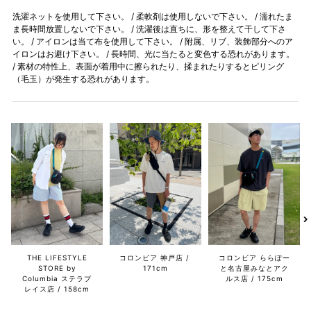
洗濯ネットを使用して下さい。 / 柔軟剤は使用しないで下さい。 / 濡れたま
ま長時間放置しないで下さい。 / 洗濯後は直ちに、形を整えて干して下さ
い。 / アイロンは当て布を使用して下さい。 / 附属、リブ、装飾部分へのア
イロンはお避け下さい。 / 長時間、光に当たると変色する恐れがあります。
/ 素材の特性上、表面が着用中に擦られたり、揉まれたりするとピリング
（毛玉）が発生する恐れがあります。
THE LIFESTYLE
コロンビア 神戸店
コロンビア ららぽー
STORE by
171cm
と名古屋みなとアク
Columbia ステラプ
ルス店
175cm
レイス店
158cm