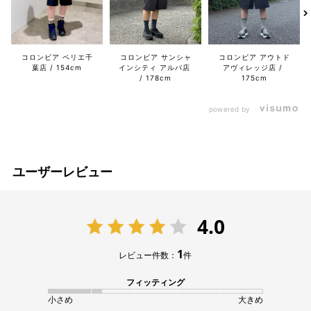
コロンビア ペリエ千
コロンビア サンシャ
コロンビア アウトド
葉店
154cm
インシティ アルパ店
アヴィレッジ店
178cm
175cm
powered by
ユーザーレビュー
4.0
1
レビュー件数：
件
フィッティング
小さめ
大きめ