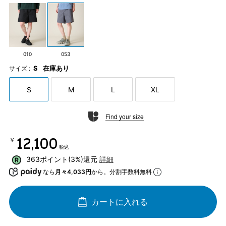
010
053
S
在庫あり
サイズ :
S
M
L
XL
Find your size
￥12,100
税込
363ポイント(3%)還元
詳細
なら
月々4,033円
から。分割手数料無料
カートに入れる