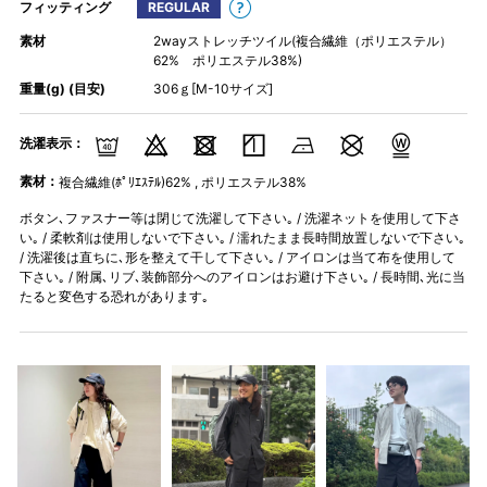
フィッティング
REGULAR
素材
2wayストレッチツイル(複合繊維（ポリエステル）
62% ポリエステル38%)
重量(g) (目安)
306ｇ[M-10サイズ]
洗濯表示：
素材：
複合繊維(ﾎﾟﾘｴｽﾃﾙ)62% , ポリエステル38%
ボタン､ファスナー等は閉じて洗濯して下さい｡ / 洗濯ネットを使用して下さ
い｡ / 柔軟剤は使用しないで下さい｡ / 濡れたまま長時間放置しないで下さい｡
/ 洗濯後は直ちに､形を整えて干して下さい｡ / アイロンは当て布を使用して
下さい｡ / 附属､リブ､装飾部分へのアイロンはお避け下さい｡ / 長時間､光に当
たると変色する恐れがあります｡