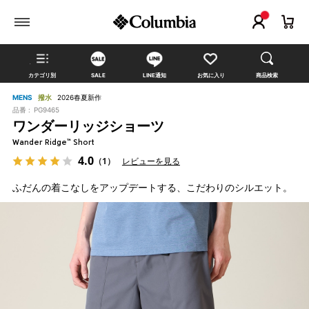
カテゴリ別
SALE
LINE通知
お気に入り
商品検索
MENS
撥水
2026春夏新作
品番 :
PG9465
ワンダーリッジショーツ
Wander Ridge™ Short
4.0
（1）
レビューを見る
ふだんの着こなしをアップデートする、こだわりのシルエット。