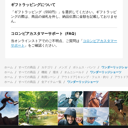
ギフトラッピングについて
「ギフトラッピング（550円）」を選択してください。ギフトラッピ
ングの際は、商品の値札を外し、納品伝票に金額を記載しておりませ
ん。
コロンビアカスタマーサポート（FAQ）
当オンラインストアでのご不明点、ご質問は「
コロンビアカスタマー
サポート
」をご確認ください。
ホーム
すべての商品
カテゴリ
メンズ
ボトムス・パンツ
ワンダーリッジショ
ホーム
すべての商品
機能
撥水
オムニシールド
ワンダーリッジショーツ
ホーム
すべての商品
利用シーン
アウトドア│キャンプ・フェス・釣り
アウトド
ホーム
すべての商品
全アイテム一覧
ワンダーリッジショーツ