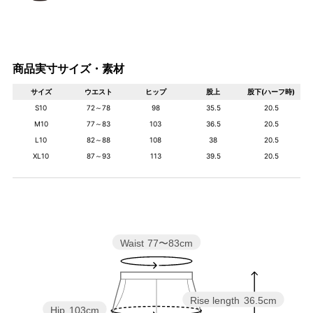
商品実寸サイズ・素材
サイズ
ウエスト
ヒップ
股上
股下(ハーフ時)
S10
72～78
98
35.5
20.5
M10
77～83
103
36.5
20.5
L10
82～88
108
38
20.5
XL10
87～93
113
39.5
20.5
Waist
77〜83cm
Rise length
36.5cm
Hip
103cm