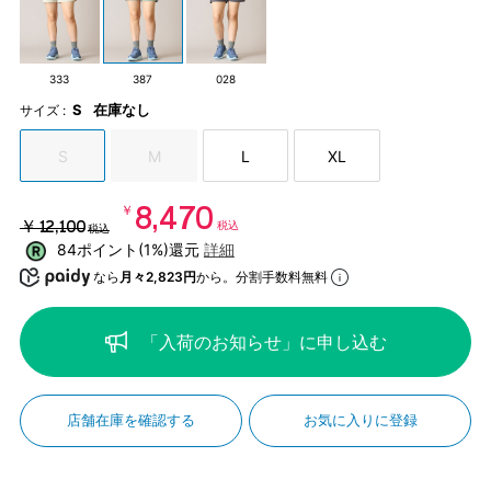
333
387
028
S
在庫なし
サイズ :
S
M
L
XL
￥8,470
￥12,100
税込
税込
84ポイント(1%)還元
詳細
なら
月々2,823円
から。分割手数料無料
「入荷のお知らせ」に申し込む
店舗在庫を確認する
お気に入りに登録