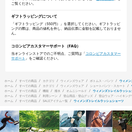
ご覧ください。
ギフトラッピングについて
「ギフトラッピング（550円）」を選択してください。ギフトラッピ
ングの際は、商品の値札を外し、納品伝票に金額を記載しておりませ
ん。
コロンビアカスタマーサポート（FAQ）
当オンラインストアでのご不明点、ご質問は「
コロンビアカスタマー
サポート
」をご確認ください。
ホーム
すべての商品
カテゴリ
ウィメンズウェア
ボトムス・パンツ
ウィメン
ホーム
すべての商品
カテゴリ
ウィメンズウェア
ショートパンツ・スカート
ホーム
すべての商品
機能
撥水
オムニシールド
ウィメンズトレイルラッシュ
ホーム
すべての商品
利用シーン
登山用品・登山グッズ
登山ウェア・ハイキング
ホーム
すべての商品
SALEアイテム一覧
ウィメンズトレイルラッシュショーツ