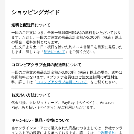
ショッピングガイド
送料と配送日について
一回のご注文につき、全国一律550円(税込)の送料をいただいており
ます。ただし、一回のご注文の商品合計金額が5,000円（税込）以上
の場合、送料無料となります。
ご注文日より土・日・祝日を除いた約３～４営業日を目安に発送いた
します。詳しくは「
配送について
」をご覧ください。
コロンビアクラブ会員の配送料について
一回のご注文の商品合計金額が3,000円（税込）以上の場合、送料は
毎回無料となります。※プラチナ会員様はご注文金額問わず送料無
料。詳しくは「
コロンビアクラブ会員について
」をご覧ください。
お支払い方法について
代金引換、クレジットカード、PayPay（ペイペイ）、Amazon
Pay、あと払い（ペイディ）がご利用いただけます。
キャンセル・返品・交換について
当オンラインストアにて購入された商品につきましては、弊社オンラ
インストアの規定により承っております。詳しくは「
ご利用規約
」を