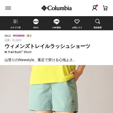
カテゴリ別
SALE
LINE通知
お気に入り
商品検索
SALE
WOMENS
撥水
品番 :
PL3507
ウィメンズトレイルラッシュショーツ
W Trail Rush™ Short
山登りのNewstyle、素足で穿ける心地よさ。