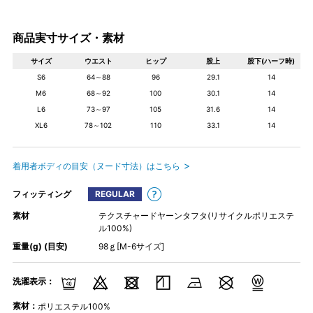
商品実寸サイズ・素材
サイズ
ウエスト
ヒップ
股上
股下(ハーフ時)
S6
64～88
96
29.1
14
M6
68～92
100
30.1
14
L6
73～97
105
31.6
14
XL6
78～102
110
33.1
14
着用者ボディの目安（ヌード寸法）はこちら
フィッティング
REGULAR
素材
テクスチャードヤーンタフタ(リサイクルポリエステ
ル100%)
重量(g) (目安)
98ｇ[M-6サイズ]
洗濯表示：
素材：
ポリエステル100%