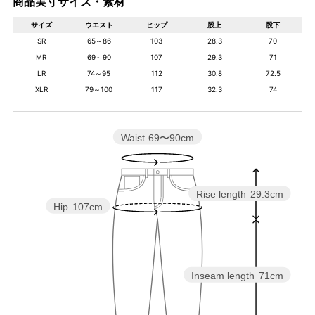
商品実寸サイズ・素材
サイズ
ウエスト
ヒップ
股上
股下
SR
65～86
103
28.3
70
MR
69～90
107
29.3
71
LR
74～95
112
30.8
72.5
XLR
79～100
117
32.3
74
Waist
69〜90cm
Rise length
29.3cm
Hip
107cm
Inseam length
71cm