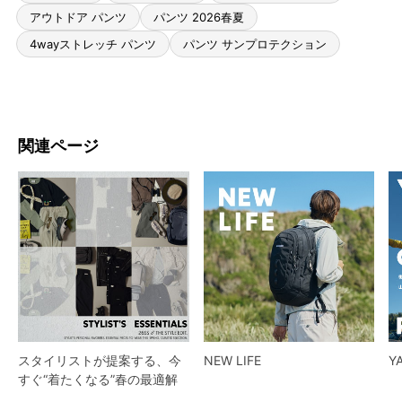
アウトドア パンツ
パンツ 2026春夏
4wayストレッチ パンツ
パンツ サンプロテクション
関連ページ
スタイリストが提案する、今
NEW LIFE
Y
すぐ“着たくなる”春の最適解