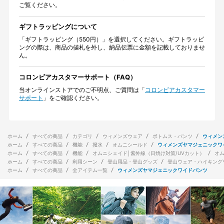
ご覧ください。
ギフトラッピングについて
「ギフトラッピング（550円）」を選択してください。ギフトラッピ
ングの際は、商品の値札を外し、納品伝票に金額を記載しておりませ
ん。
コロンビアカスタマーサポート（FAQ）
当オンラインストアでのご不明点、ご質問は「
コロンビアカスタマー
サポート
」をご確認ください。
ホーム
すべての商品
カテゴリ
ウィメンズウェア
ボトムス・パンツ
ウィメン
ホーム
すべての商品
機能
撥水
オムニシールド
ウィメンズヤマジェニックワ
ホーム
すべての商品
機能
オムニシェイド│紫外線（日焼け対策/UVカット）
オ
ホーム
すべての商品
利用シーン
登山用品・登山グッズ
登山ウェア・ハイキング
ホーム
すべての商品
全アイテム一覧
ウィメンズヤマジェニックワイドパンツ