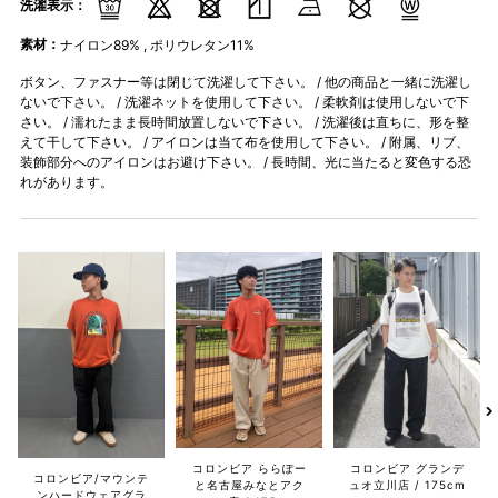
洗濯表示：
素材：
ナイロン89% , ポリウレタン11%
ボタン、ファスナー等は閉じて洗濯して下さい。 / 他の商品と一緒に洗濯し
ないで下さい。 / 洗濯ネットを使用して下さい。 / 柔軟剤は使用しないで下
さい。 / 濡れたまま長時間放置しないで下さい。 / 洗濯後は直ちに、形を整
えて干して下さい。 / アイロンは当て布を使用して下さい。 / 附属、リブ、
装飾部分へのアイロンはお避け下さい。 / 長時間、光に当たると変色する恐
れがあります。
コロンビア ららぽー
コロンビア グランデ
コロンビア/マウンテ
と名古屋みなとアク
ュオ立川店
175cm
ンハードウェアグラ