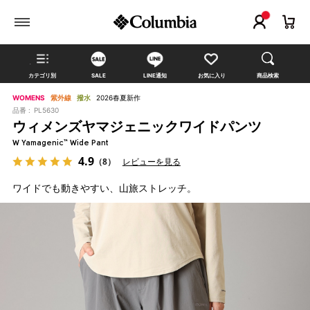
カテゴリ別
SALE
LINE通知
お気に入り
商品検索
WOMENS
紫外線
撥水
2026春夏新作
品番 :
PL5630
ウィメンズヤマジェニックワイドパンツ
W Yamagenic™ Wide Pant
4.9
（8）
レビューを見る
ワイドでも動きやすい、山旅ストレッチ。