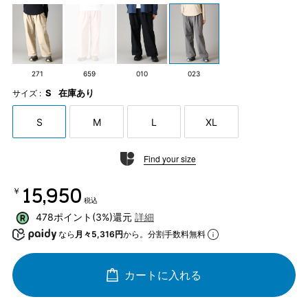
271
659
010
023
S
在庫あり
サイズ :
S
M
L
XL
Find your size
￥15,950
税込
478ポイント(3%)還元
詳細
なら
月々5,316円
から。分割手数料無料
カートに入れる