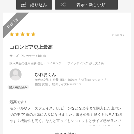
絞り込み
表示：新しい順
2026.3.7
コロンビア史上最高
サイズ：XL
カラー：Black
購入商品の使用目的
:登山・ハイキング
フィッティング
:少し大きめ
ひれおくん
年代:
40代
身長:
156～160cm
体型:
ぽっちゃり
性別:
女性
靴のサイズ(cm):
25.5
最高です！
モンベルやノースフェイス、LLビーンなどなど今まで購入した山パン
ツの中で1番のお気に入りになりました。履き心地も良くもちろん動き
やすく機能性も高く。なんと言ってもシルエットとサイズ感が良いで
す。ワイドパンツなのでゆったりとしています。商品の説明通りの寸
法です。在庫があるうちに他の色も追加購入しました。このライン無