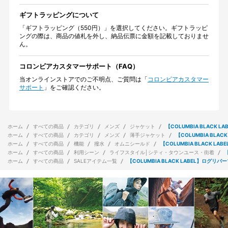
ギフトラッピングについて
「ギフトラッピング（550円）」を選択してください。ギフトラッピ
ングの際は、商品の値札を外し、納品伝票に金額を記載しておりませ
ん。
コロンビアカスタマーサポート（FAQ）
当オンラインストアでのご不明点、ご質問は「
コロンビアカスタマー
サポート
」をご確認ください。
ホーム
すべての商品
カテゴリ
メンズ
ジャケット
【COLUMBIA BLACK
ホーム
すべての商品
カテゴリ
メンズ
薄手ジャケット
【COLUMBIA BL
ホーム
すべての商品
機能
撥水
オムニシールド
【COLUMBIA BLACK 
ホーム
すべての商品
利用シーン
ライフスタイル│シティ・タウンユース・街着
ホーム
すべての商品
SALEアイテム一覧
【COLUMBIA BLACK LABEL】ログ