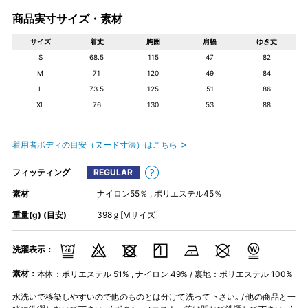
商品実寸サイズ・素材
サイズ
着丈
胸囲
肩幅
ゆき丈
S
68.5
115
47
82
M
71
120
49
84
L
73.5
125
51
86
XL
76
130
53
88
着用者ボディの目安（ヌード寸法）はこちら
フィッティング
REGULAR
素材
ナイロン55％ , ポリエステル45％
重量(g) (目安)
398ｇ[Mサイズ]
洗濯表示：
素材：
本体：ポリエステル 51% , ナイロン 49% / 裏地：ポリエステル 100%
水洗いで移染しやすいので他のものとは分けて洗って下さい｡ / 他の商品と一