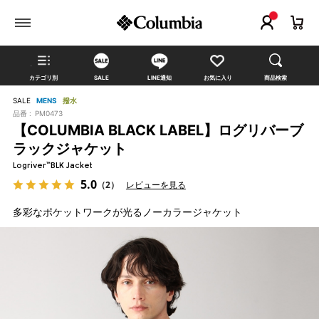
カテゴリ別
SALE
LINE通知
お気に入り
商品検索
SALE
MENS
撥水
品番 :
PM0473
【COLUMBIA BLACK LABEL】ログリバーブ
ラックジャケット
Logriver™BLK Jacket
5.0
（2）
レビューを見る
多彩なポケットワークが光るノーカラージャケット