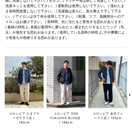
緒に洗濯しないで下さい｡ / ボタン､ファスナー等は閉じて洗濯して下さい｡ /
洗濯ネットを使用して下さい。 / 柔軟剤は使用しないで下さい。 / 濡れたま
ま長時間放置しないで下さい。 / 洗濯後は直ちに、形を整えて干して下さ
い。 / アイロンは当て布を使用して下さい。 / 附属、リブ、装飾部分へのア
イロンはお避け下さい。 / 長時間、光に当たると変色する恐れがあります。
/ 素材の特性上､表面が着用中に擦られたり､揉まれたりするとピリング（毛
玉）が発生する恐れがあります｡ / 使用している染料の特性上､汗や摩擦によ
り色落ちや色移りする恐れがあります｡
コロンビア たまプラ
コロンビア ONE
コロンビア 金沢フォ
ーザテラス店
FUKUOKA BLDG店
ーラス店
183cm
180cm
168cm