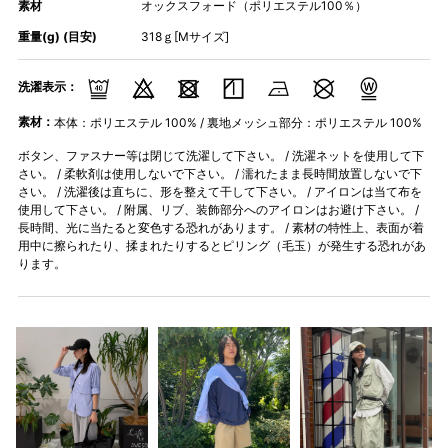
素材
オックスフォード（ポリエステル100％）
重量(g) (目安)
318ｇ[Mサイズ]
洗濯表示：
素材：
本体：ポリエステル 100% / 裏地メッシュ部分：ポリエステル 100%
ボタン、ファスナー等は閉じて洗濯して下さい。 / 洗濯ネットを使用して下
さい。 / 柔軟剤は使用しないで下さい。 / 濡れたまま長時間放置しないで下
さい。 / 洗濯後は直ちに、形を整えて干して下さい。 / アイロンは当て布を
使用して下さい。 / 附属、リブ、装飾部分へのアイロンはお避け下さい。 /
長時間、光に当たると変色する恐れがあります。 / 素材の特性上、表面が着
用中に擦られたり、揉まれたりするとピリング（毛玉）が発生する恐れがあ
ります。