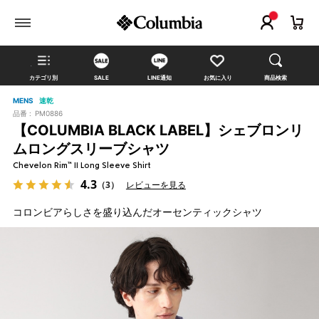
カテゴリ別
SALE
LINE通知
お気に入り
商品検索
MENS
速乾
品番 :
PM0886
【COLUMBIA BLACK LABEL】シェブロンリ
ムロングスリーブシャツ
Chevelon Rim™ II Long Sleeve Shirt
4.3
（3）
レビューを見る
コロンビアらしさを盛り込んだオーセンティックシャツ