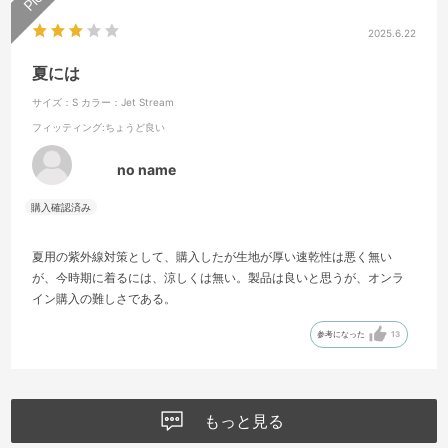
2025.6.22
夏には
サイズ：S
カラー：Jet Stream
フィッティング
:ちょうど良い
no name
夏用の紫外線対策として、購入したが生地が厚い速乾性は悪く無い
が、今時期に着るには、涼しくは無い。製品は良いと思うが、オンラ
イン購入の難しさである。
参考になった
13
もっと見る