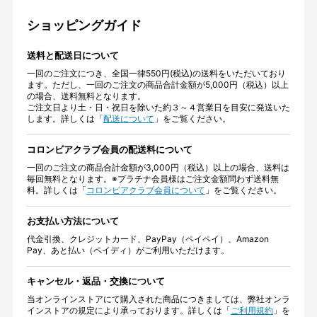
ショッピングガイド
送料と配送日について
一回のご注文につき、全国一律550円(税込)の送料をいただいており
ます。ただし、一回のご注文の商品合計金額が5,000円（税込）以上
の場合、送料無料となります。
ご注文日より土・日・祝日を除いた約３～４営業日を目安に発送いた
します。詳しくは「
配送について
」をご覧ください。
コロンビアクラブ会員の配送料について
一回のご注文の商品合計金額が3,000円（税込）以上の場合、送料は
毎回無料となります。※プラチナ会員様はご注文金額問わず送料無
料。詳しくは「
コロンビアクラブ会員について
」をご覧ください。
お支払い方法について
代金引換、クレジットカード、PayPay（ペイペイ）、Amazon
Pay、あと払い（ペイディ）がご利用いただけます。
キャンセル・返品・交換について
当オンラインストアにて購入された商品につきましては、弊社オンラ
インストアの規定により承っております。詳しくは「
ご利用規約
」を