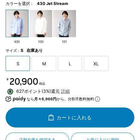
カラーを選択 :
430 Jet Stream
430
100
101
S
在庫あり
サイズ :
S
M
L
XL
￥20,900
税込
627ポイント(3%)還元
詳細
なら
月々6,966円
から。分割手数料無料
カートに入れる
店舗在庫を確認する
お気に入りに登録