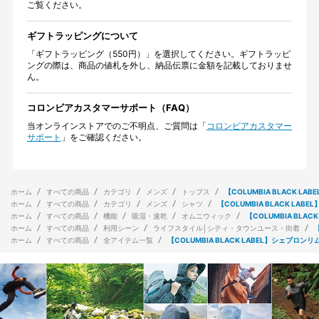
ご覧ください。
ギフトラッピングについて
「ギフトラッピング（550円）」を選択してください。ギフトラッピ
ングの際は、商品の値札を外し、納品伝票に金額を記載しておりませ
ん。
コロンビアカスタマーサポート（FAQ）
当オンラインストアでのご不明点、ご質問は「
コロンビアカスタマー
サポート
」をご確認ください。
ホーム
すべての商品
カテゴリ
メンズ
トップス
【COLUMBIA BLACK 
ホーム
すべての商品
カテゴリ
メンズ
シャツ
【COLUMBIA BLACK L
ホーム
すべての商品
機能
吸湿・速乾
オムニウィック
【COLUMBIA BL
ホーム
すべての商品
利用シーン
ライフスタイル│シティ・タウンユース・街着
ホーム
すべての商品
全アイテム一覧
【COLUMBIA BLACK LABEL】シェブロ