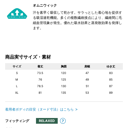
オムニウィック
汗を素早く吸収して乾かす。サラっとした着心地を提供す
る吸湿速乾機能。多くの複数繊維接点により、繊維間に毛
細血管現象が発生。優れた吸水効果と蒸発散効果を発揮し
ます。
商品実寸サイズ・素材
サイズ
着丈
胸囲
肩幅
ゆき丈
S
73.5
120
47
83
M
76
125
49
85
L
78.5
130
51
87
XL
81
135
53
89
着用者ボディの目安（ヌード寸法）はこちら
フィッティング
RELAXED