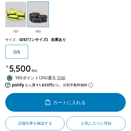
727
010
O/S(ワンサイズ)
在庫あり
サイズ :
O/S
￥5,500
税込
165ポイント(3%)還元
詳細
なら
月々1,833円
から。分割手数料無料
カートに入れる
店舗在庫を確認する
お気に入りに登録