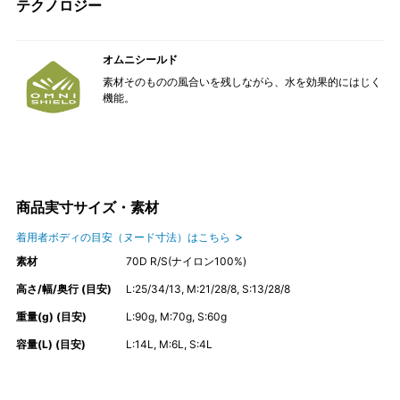
テクノロジー
オムニシールド
素材そのものの風合いを残しながら、水を効果的にはじく
機能。
商品実寸サイズ・素材
着用者ボディの目安（ヌード寸法）はこちら
素材
70D R/S(ナイロン100%)
高さ/幅/奥行 (目安)
L:25/34/13, M:21/28/8, S:13/28/8
重量(g) (目安)
L:90g, M:70g, S:60g
容量(L) (目安)
L:14L, M:6L, S:4L