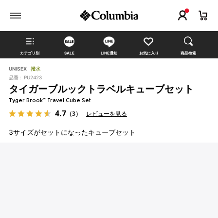
カテゴリ別
SALE
LINE通知
お気に入り
商品検索
UNISEX
撥水
品番 :
PU2423
タイガーブルックトラベルキューブセット
Tyger Brook™ Travel Cube Set
4.7
（3）
レビューを見る
3サイズがセットになったキューブセット