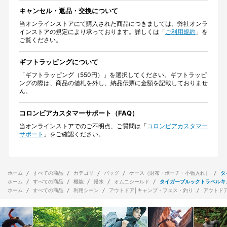
キャンセル・返品・交換について
当オンラインストアにて購入された商品につきましては、弊社オンラ
インストアの規定により承っております。詳しくは「
ご利用規約
」を
ご覧ください。
ギフトラッピングについて
「ギフトラッピング（550円）」を選択してください。ギフトラッピ
ングの際は、商品の値札を外し、納品伝票に金額を記載しておりませ
ん。
コロンビアカスタマーサポート（FAQ）
当オンラインストアでのご不明点、ご質問は「
コロンビアカスタマー
サポート
」をご確認ください。
ホーム
すべての商品
カテゴリ
バッグ
ケース（財布・ポーチ・小物入れ）
タ
ホーム
すべての商品
機能
撥水
オムニシールド
タイガーブルックトラベルキ
ホーム
すべての商品
利用シーン
アウトドア│キャンプ・フェス・釣り
アウトド