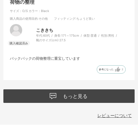
荷物の整理
サイズ：O/S
カラー：Black
購入商品の使用目的
:その他
フィッティング
:ちょうど良い
こききち
年代:
60代
身長:
171～175cm
体型:
普通
性別:
男性
靴のサイズ(cm):
27.5
バックパックの荷物整理に重宝しています
参考になった
2
もっと見る
レビューについて