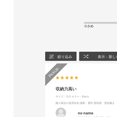
小さめ
絞り込み
表示：新し
収納力高い
サイズ：O/S
カラー：Black
購入商品の使用目的
:通勤・通学,普段着・普段履き
no name