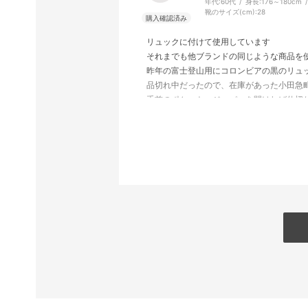
年代:
60代
身長:
176～180cm
靴のサイズ(cm):
28
リュックに付けて使用しています
それまでも他ブランドの同じような商品を
昨年の富士登山用にコロンビアの黒のリュ
品切れ中だったので、在庫があった小田急
手前のポケット、ジッパーを開ければ仕切
ボタン等はありませんが、スマホはずり落
もっとはやく買えば良かったです