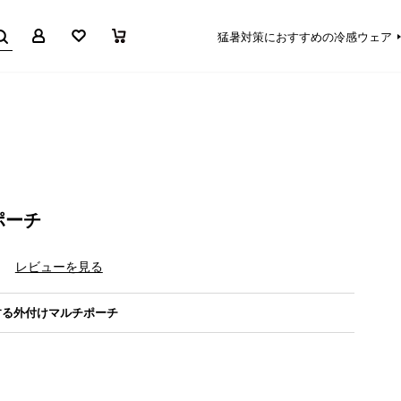
マイページ
お気に入り
買い物かご
猛暑対策におすすめの冷感ウェア
ポーチ
）
レビューを見る
する外付けマルチポーチ