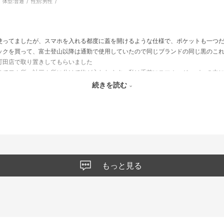
体型:
普通
性別:
男性
使ってましたが、スマホを入れる都度に蓋を開けるような仕様で、ポケットも一つ
ックを買って、富士登山以降は通勤で使用していたので同じブランドの同じ黒のこ
町田店で取り置きしてもらいました
りで二カ所、計三カ所に分けて物が入れれます 私は手前にスマホ、ジッパーの中
ちる事もなくしっかりホールドされてます
続きを読む
もっと見る