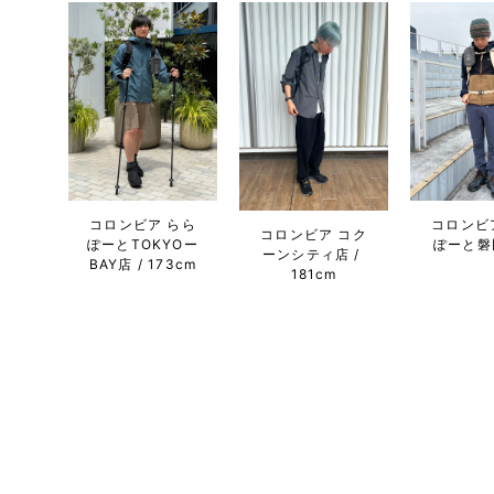
コロンビア らら
コロンビ
コロンビア コク
ぽーとTOKYOー
ぽーと磐
ーンシティ店
BAY店
173cm
181cm