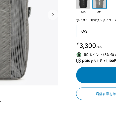
010
011
サイズ :
O/S(ワンサイズ)
O/S
￥3,300
税込
99ポイント(3%)
なら
月々1,100
店舗在庫を
k