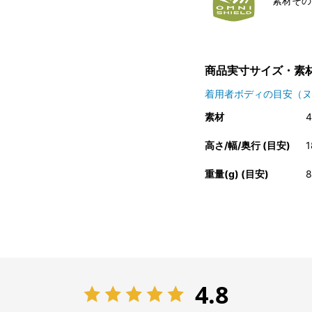
素材その
商品実寸サイズ・素
着用者ボディの目安（ヌ
素材
高さ/幅/奥行 (目安)
1
重量(g) (目安)
8
4.8