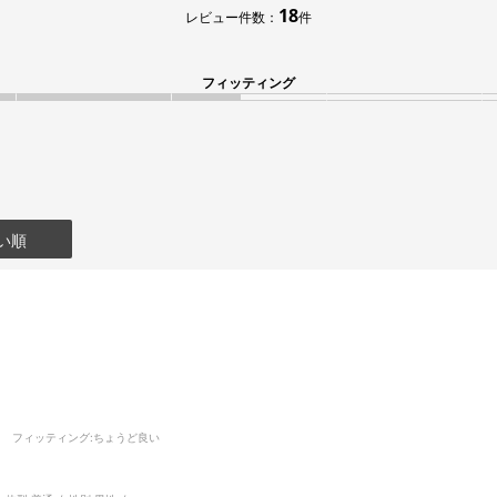
18
レビュー件数：
件
フィッティング
い順
フィッティング
:ちょうど良い