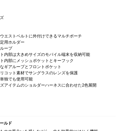
ズ
ウエストベルトに外付けできるマルチポーチ
定用ホルダー
ループ
ト内部は大きめサイズのモバイル端末を収納可能
ビア 原宿
コロンビア 原宿
ト内部にメッシュポケットとキーフック
ットストリ
キャットストリ
なギアループとフロントポケット
ト店
ート店
リコット素材でサングラスのレンズを保護
単独でも使用可能
ズアイテムのショルダーハーネスに合わせた2色展開
ールド