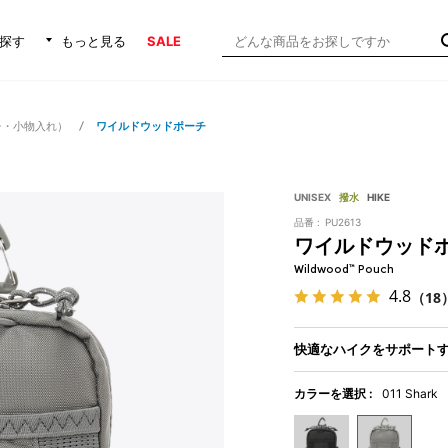
探す
もっと見る
SALE
チ・小物入れ）
ワイルドウッドポーチ
UNISEX
撥水
HIKE
品番 :
PU2613
ワイルドウッド
Wildwood™ Pouch
4.8
（18
快適なハイクをサポート
カラーを選択 :
011 Shark