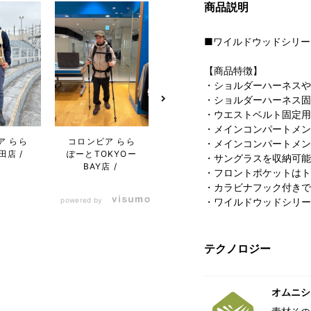
商品説明
■ワイルドウッドシリー
【商品特徴】
・ショルダーハーネスや
・ショルダーハーネス固
・ウエストベルト固定用
・メインコンパートメン
ア らら
コロンビア らら
コロンビア ステ
コロン
・メインコンパートメン
田店
ぽーとTOKYOー
ラプレイス店
キャ
・サングラスを収納可能
BAY店
ー
・フロントポケットはト
・カラビナフック付きで
powered by
・ワイルドウッドシリー
テクノロジー
オムニシ