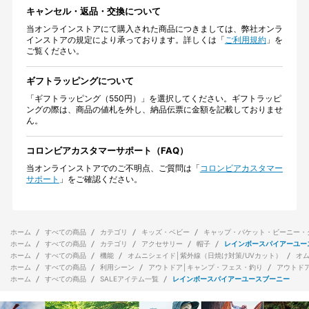
キャンセル・返品・交換について
当オンラインストアにて購入された商品につきましては、弊社オンラ
インストアの規定により承っております。詳しくは「
ご利用規約
」を
ご覧ください。
ギフトラッピングについて
「ギフトラッピング（550円）」を選択してください。ギフトラッピ
ングの際は、商品の値札を外し、納品伝票に金額を記載しておりませ
ん。
コロンビアカスタマーサポート（FAQ）
当オンラインストアでのご不明点、ご質問は「
コロンビアカスタマー
サポート
」をご確認ください。
ホーム
すべての商品
カテゴリ
キッズ・ベビー
キャップ・バケット・ビーニー・
ホーム
すべての商品
カテゴリ
アクセサリー
帽子
レインボースパイアーユー
ホーム
すべての商品
機能
オムニシェイド│紫外線（日焼け対策/UVカット）
オ
ホーム
すべての商品
利用シーン
アウトドア│キャンプ・フェス・釣り
アウトド
ホーム
すべての商品
SALEアイテム一覧
レインボースパイアーユースブーニー