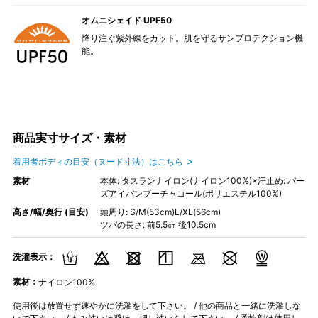
オムニシェイド UPF50
降り注ぐ紫外線をカット。肌を守るサンプロテクション機
能。
商品実寸サイズ・素材
着用者ボディの目安（ヌード寸法）はこちら
素材
本体: タスランナイロン(ナイロン100%)×汗止め: バー
ズアイバンブーチャコール(ポリエステル100%)
高さ/幅/奥行 (目安)
頭周り: S/M(53cm)L/XL(56cm)
ツバの長さ: 前5.5㎝ 後10.5cm
洗濯表示：
素材：
ナイロン100%
使用後は放置せず速やかに洗濯をして下さい。 / 他の商品と一緒に洗濯しな