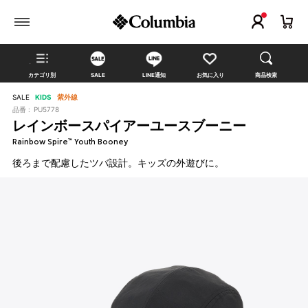
カテゴリ別
SALE
LINE通知
お気に入り
商品検索
SALE
KIDS
紫外線
品番 :
PU5778
レインボースパイアーユースブーニー
Rainbow Spire™ Youth Booney
後ろまで配慮したツバ設計。キッズの外遊びに。