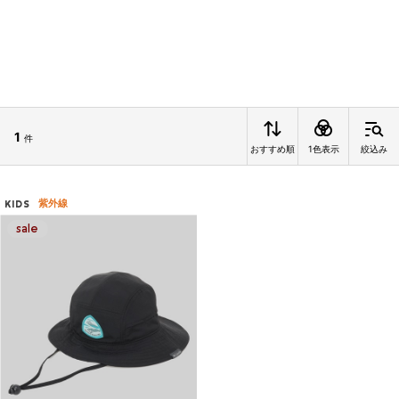
1
件
おすすめ順
1色表示
絞込み
紫外線
KIDS