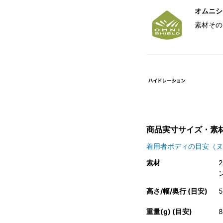
オムニシ
素材その
商品実寸サイズ・素
着用者ボディの目安（ヌ
素材
高さ/幅/奥行 (目安)
5
重量(g) (目安)
8