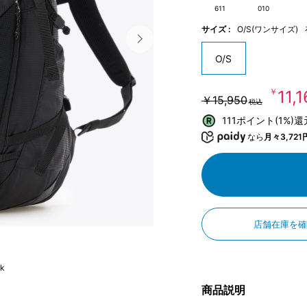
611
010
サイズ :
O/S(ワンサイズ)
O/S
￥11,
￥15,950
税込
111ポイント(1%)
なら
月々3,721
店舗在庫を
ck
商品説明