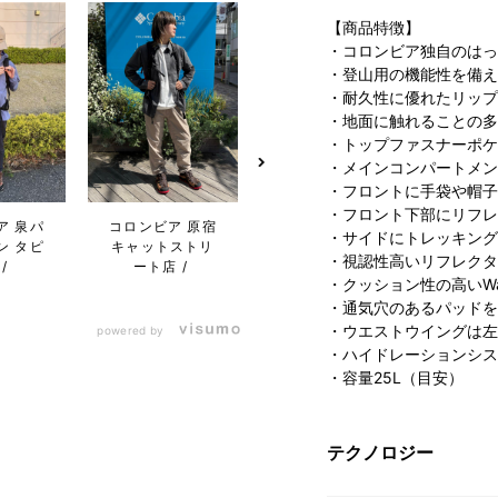
【商品特徴】
・コロンビア独自のはっ
・登山用の機能性を備え
・耐久性に優れたリップ
・地面に触れることの多
・トップファスナーポケ
・メインコンパートメン
・フロントに手袋や帽子
・フロント下部にリフレ
ア 泉パ
コロンビア 原宿
コロンビア ペリ
コロン
・サイドにトレッキング
ン タピ
キャットストリ
エ千葉店
キャ
・視認性高いリフレクタ
ート店
ー
・クッション性の高いWa
・通気穴のあるパッドを
・ウエストウイングは左
powered by
・ハイドレーションシス
・容量25L（目安）
テクノロジー