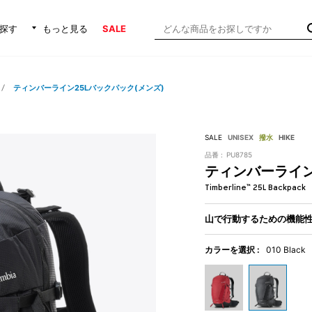
探す
もっと見る
SALE
ティンバーライン25Lバックパック(メンズ)
SALE
UNISEX
撥水
HIKE
品番 :
PU8785
ティンバーライン
Timberline™ 25L Backpack
山で行動するための機能
カラーを選択 :
010 Black