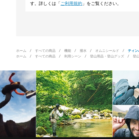
す。詳しくは「
ご利用規約
」をご覧ください。
ホーム
すべての商品
機能
撥水
オムニシールド
ティン
ホーム
すべての商品
利用シーン
登山用品・登山グッズ
登