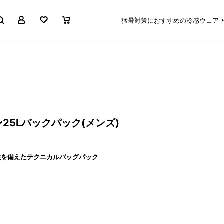
マイページ
お気に入り
買い物かご
猛暑対策におすすめの冷感ウェア
25Lバックパック(メンズ)
性を備えたテクニカルバッグパック