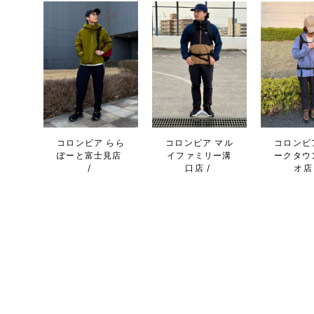
コロンビア らら
コロンビア マル
コロンビ
ぽーと富士見店
イファミリー溝
ークタウ
口店
オ店