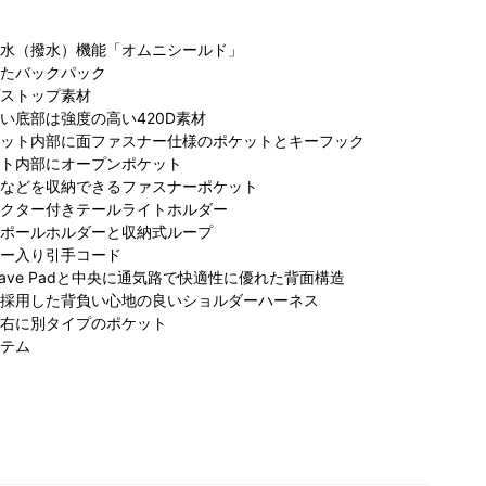
水（撥水）機能「オムニシールド」
たバックパック
ストップ素材
い底部は強度の高い420D素材
ット内部に面ファスナー仕様のポケットとキーフック
ト内部にオープンポケット
などを収納できるファスナーポケット
クター付きテールライトホルダー
ビア 原宿
コロンビア/マウ
コロンビア トナ
ポールホルダーと収納式ループ
ットストリ
ンテンハードウ
リエつくばスク
ー入り引手コード
ト店
ェアグランフロ
エア店
ve Padと中央に通気路で快適性に優れた背面構造
ント大阪店
採用した背負い心地の良いショルダーハーネス
右に別タイプのポケット
テム