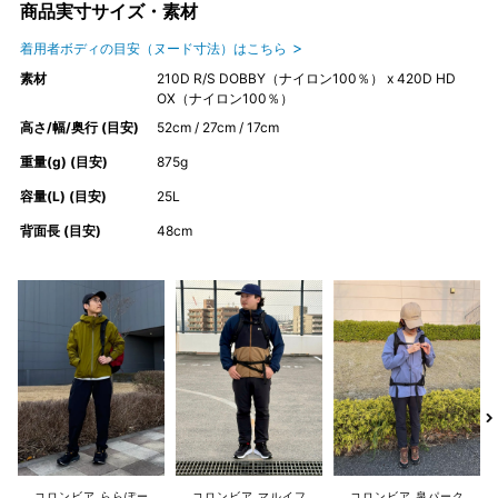
商品実寸サイズ・素材
着用者ボディの目安（ヌード寸法）はこちら
素材
210D R/S DOBBY（ナイロン100％） x 420D HD
OX（ナイロン100％）
高さ/幅/奥行 (目安)
52cm / 27cm / 17cm
重量(g) (目安)
875g
容量(L) (目安)
25L
背面長 (目安)
48cm
コロンビア ららぽー
コロンビア マルイフ
コロンビア 泉パーク