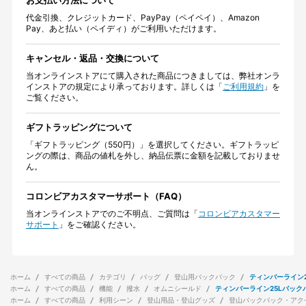
お支払い方法について
代金引換、クレジットカード、PayPay（ペイペイ）、Amazon
Pay、あと払い（ペイディ）がご利用いただけます。
キャンセル・返品・交換について
当オンラインストアにて購入された商品につきましては、弊社オンラ
インストアの規定により承っております。詳しくは「
ご利用規約
」を
ご覧ください。
ギフトラッピングについて
「ギフトラッピング（550円）」を選択してください。ギフトラッピ
ングの際は、商品の値札を外し、納品伝票に金額を記載しておりませ
ん。
コロンビアカスタマーサポート（FAQ）
当オンラインストアでのご不明点、ご質問は「
コロンビアカスタマー
サポート
」をご確認ください。
ホーム
すべての商品
カテゴリ
バッグ
登山用バックパック
ティンバーライン2
ホーム
すべての商品
機能
撥水
オムニシールド
ティンバーライン25Lバック
ホーム
すべての商品
利用シーン
登山用品・登山グッズ
登山バックパック・アク