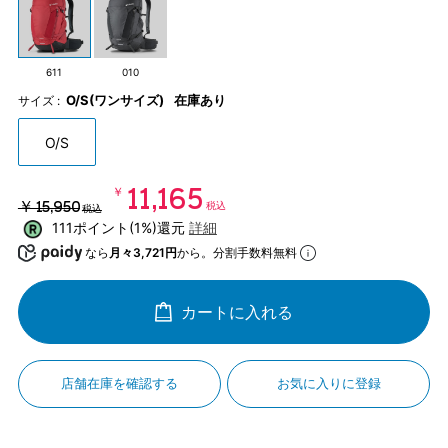
611
010
O/S(ワンサイズ)
在庫あり
サイズ :
O/S
￥11,165
￥15,950
税込
税込
111ポイント(1%)還元
詳細
なら
月々3,721円
から。分割手数料無料
カートに入れる
店舗在庫を確認する
お気に入りに登録