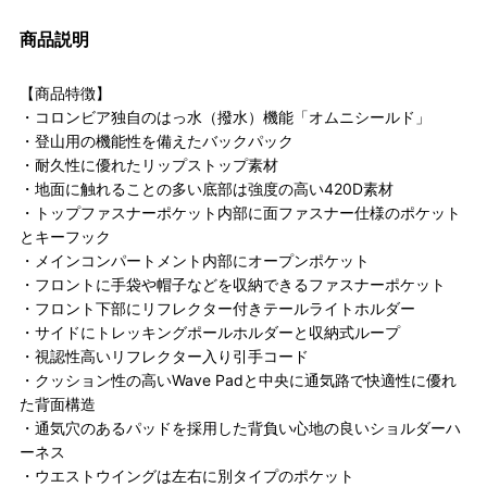
商品説明
【商品特徴】
・コロンビア独自のはっ水（撥水）機能「オムニシールド」
・登山用の機能性を備えたバックパック
・耐久性に優れたリップストップ素材
・地面に触れることの多い底部は強度の高い420D素材
・トップファスナーポケット内部に面ファスナー仕様のポケット
とキーフック
・メインコンパートメント内部にオープンポケット
・フロントに手袋や帽子などを収納できるファスナーポケット
・フロント下部にリフレクター付きテールライトホルダー
・サイドにトレッキングポールホルダーと収納式ループ
・視認性高いリフレクター入り引手コード
・クッション性の高いWave Padと中央に通気路で快適性に優れ
た背面構造
・通気穴のあるパッドを採用した背負い心地の良いショルダーハ
ーネス
・ウエストウイングは左右に別タイプのポケット