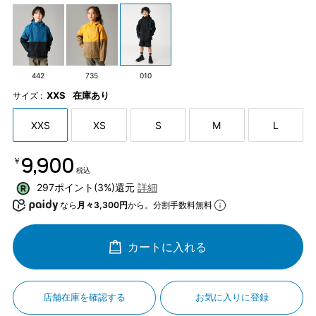
442
735
010
XXS
在庫あり
サイズ :
XXS
XS
S
M
L
￥9,900
税込
297ポイント(3%)還元
詳細
なら
月々3,300円
から。分割手数料無料
カートに入れる
店舗在庫を確認する
お気に入りに登録