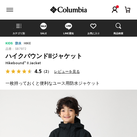
カテゴリ別
SALE
LINE通知
お気に入り
商品検索
KIDS
防水
HIKE
品番 :
SB7972
ハイクバウンドⅡジャケット
Hikebound™ II Jacket
4.5
（2）
レビューを見る
一枚持っておくと便利なユース用防水ジャケット