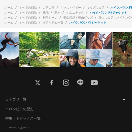
ホーム
すべての商品
カテゴリ
キッズ・ベビー
キッズウェア
ハイクバウンド
ホーム
すべての商品
機能
防水
オムニテック
ハイクバウンドⅡジャケット
ホーム
すべての商品
利用シーン
登山用品・登山グッズ
登山ウェア・ハイキング
ホーム
すべての商品
全アイテム一覧
ハイクバウンドⅡジャケット
twitter
facebook
instagram
line
youtube
カテゴリ一覧
コロンビアの歴史
特集・トピックス一覧
コーディネート