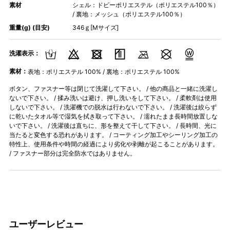
素材
シェル：ドビーポリエステル（ポリエステル100％）
/ 裏地：メッシュ（ポリエステル100％）
重量(g) (目安)
346ｇ[Mサイズ]
洗濯表示：
素材：
表地：ポリエステル 100% / 裏地：ポリエステル 100%
ボタン、ファスナー等は閉じて洗濯して下さい。 / 他の商品と一緒に洗濯し
ないで下さい。 / 揉み洗いは避け、押し洗いをして下さい。 / 柔軟剤は使用
しないで下さい。 / 洗濯機での脱水は行わないで下さい。 / 洗濯後は絞らず
に乾いたタオル等で湿気を拭き取って下さい。 / 濡れたまま長時間放置しな
いで下さい。 / 洗濯後は直ちに、形を整えて干して下さい。 / 長時間、光に
当たると変色する恐れがあります。 / コーティング加工やシーリング加工の
特性上、使用条件や時間の経過により劣化や剥離が起こることがあります。
/ ファスナー部分は完全防水ではありません。
ユーザーレビュー