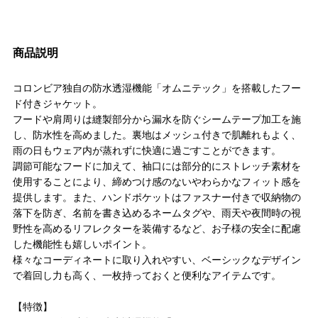
商品説明
コロンビア独自の防水透湿機能「オムニテック」を搭載したフー
ド付きジャケット。
フードや肩周りは縫製部分から漏水を防ぐシームテープ加工を施
し、防水性を高めました。裏地はメッシュ付きで肌離れもよく、
雨の日もウェア内が蒸れずに快適に過ごすことができます。
調節可能なフードに加えて、袖口には部分的にストレッチ素材を
使用することにより、締めつけ感のないやわらかなフィット感を
提供します。また、ハンドポケットはファスナー付きで収納物の
落下を防ぎ、名前を書き込めるネームタグや、雨天や夜間時の視
野性を高めるリフレクターを装備するなど、お子様の安全に配慮
した機能性も嬉しいポイント。
様々なコーディネートに取り入れやすい、ベーシックなデザイン
で着回し力も高く、一枚持っておくと便利なアイテムです。
【特徴】