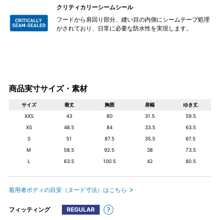
クリティカリーシームシール
フードから肩回り部分、縫い目の内側にシームテープ処理
がされており、日常に必要な防水性を実現します。
商品実寸サイズ・素材
サイズ
着丈
胸囲
肩幅
ゆき丈
XXS
43
80
31.5
59.5
XS
48.5
84
33.5
63.5
S
51
87.5
35.5
67.5
M
58.5
92.5
38
73.5
L
63.5
100.5
42
80.5
着用者ボディの目安（ヌード寸法）はこちら
フィッティング
REGULAR