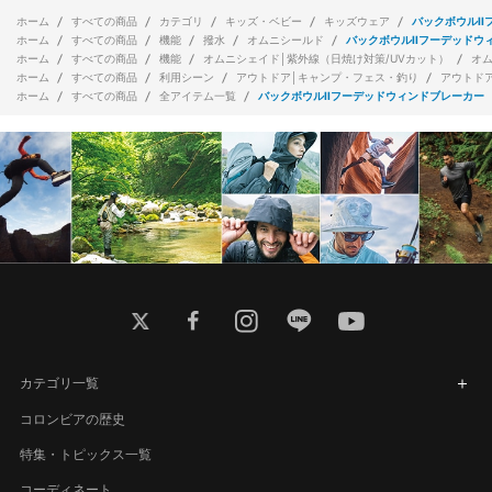
ホーム
すべての商品
カテゴリ
キッズ・ベビー
キッズウェア
バックボウルI
ホーム
すべての商品
機能
撥水
オムニシールド
バックボウルIIフーデッドウ
ホーム
すべての商品
機能
オムニシェイド│紫外線（日焼け対策/UVカット）
オ
ホーム
すべての商品
利用シーン
アウトドア│キャンプ・フェス・釣り
アウトド
ホーム
すべての商品
全アイテム一覧
バックボウルIIフーデッドウィンドブレーカー
twitter
facebook
instagram
line
youtube
カテゴリ一覧
コロンビアの歴史
特集・トピックス一覧
コーディネート