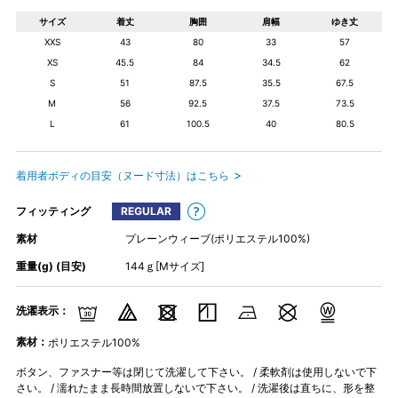
サイズ
着丈
胸囲
肩幅
ゆき丈
XXS
43
80
33
57
XS
45.5
84
34.5
62
S
51
87.5
35.5
67.5
M
56
92.5
37.5
73.5
L
61
100.5
40
80.5
着用者ボディの目安（ヌード寸法）はこちら
フィッティング
REGULAR
素材
プレーンウィーブ(ポリエステル100%)
重量(g) (目安)
144ｇ[Mサイズ]
洗濯表示：
素材：
ポリエステル100%
ボタン、ファスナー等は閉じて洗濯して下さい。 / 柔軟剤は使用しないで下
さい。 / 濡れたまま長時間放置しないで下さい。 / 洗濯後は直ちに、形を整