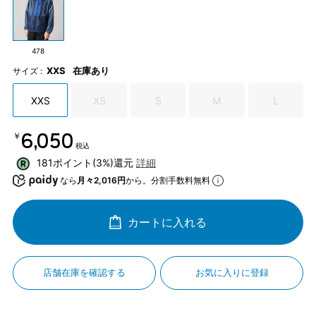
478
XXS
在庫あり
サイズ :
XXS
XS
S
M
L
￥6,050
税込
181ポイント(3%)還元
詳細
なら
月々2,016円
から。分割手数料無料
カートに入れる
店舗在庫を確認する
お気に入りに登録