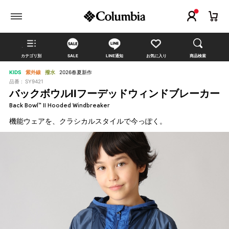
カテゴリ別
SALE
LINE通知
お気に入り
商品検索
KIDS
紫外線
撥水
2026春夏新作
品番 :
SY9421
バックボウルIIフーデッドウィンドブレーカー
Back Bowl™ II Hooded Windbreaker
機能ウェアを、クラシカルスタイルで今っぽく。