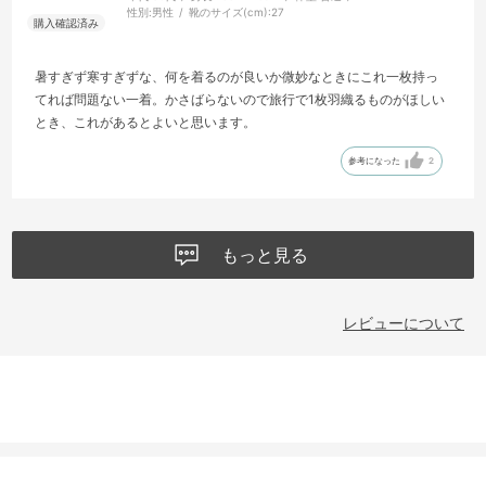
性別:
男性
靴のサイズ(cm):
27
暑すぎず寒すぎずな、何を着るのが良いか微妙なときにこれ一枚持っ
てれば問題ない一着。かさばらないので旅行で1枚羽織るものがほしい
とき、これがあるとよいと思います。
参考になった
2
もっと見る
レビューについて