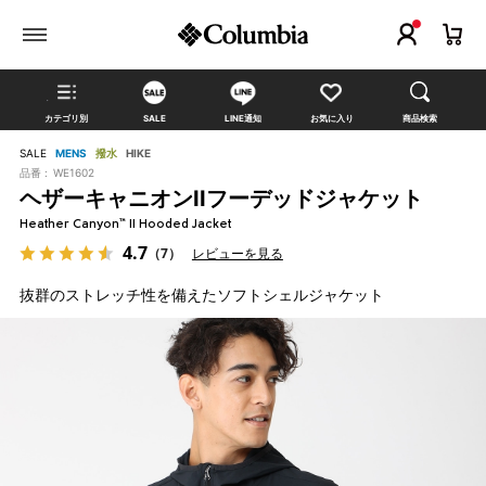
カテゴリ別
SALE
LINE通知
お気に入り
商品検索
SALE
MENS
撥水
HIKE
品番 :
WE1602
ヘザーキャニオンIIフーデッドジャケット
Heather Canyon™ II Hooded Jacket
4.7
（7）
レビューを見る
抜群のストレッチ性を備えたソフトシェルジャケット