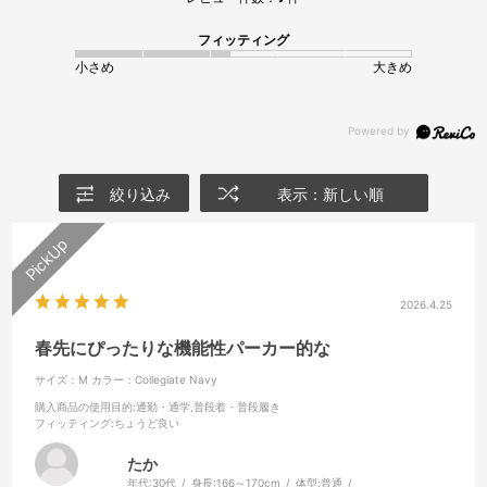
フィッティング
小さめ
大きめ
絞り込み
表示：新しい順
2026.4.25
春先にぴったりな機能性パーカー的な
サイズ：M
カラー：Collegiate Navy
購入商品の使用目的
:通勤・通学,普段着・普段履き
フィッティング
:ちょうど良い
たか
年代:
30代
身長:
166～170cm
体型:
普通