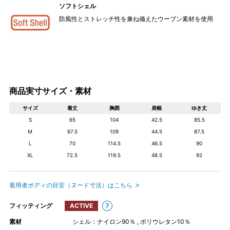
ソフトシェル
防風性とストレッチ性を兼ね備えたウーブン素材を使用
商品実寸サイズ・素材
サイズ
着丈
胸囲
肩幅
ゆき丈
S
65
104
42.5
85.5
M
67.5
109
44.5
87.5
L
70
114.5
46.5
90
XL
72.5
119.5
48.5
92
着用者ボディの目安（ヌード寸法）はこちら
フィッティング
ACTIVE
素材
シェル：ナイロン90％ , ポリウレタン10％