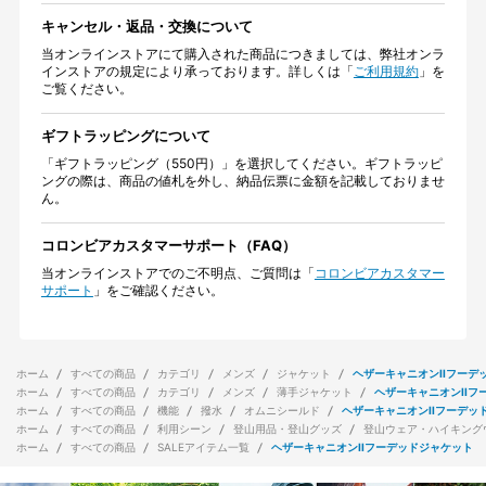
キャンセル・返品・交換について
当オンラインストアにて購入された商品につきましては、弊社オンラ
インストアの規定により承っております。詳しくは「
ご利用規約
」を
ご覧ください。
ギフトラッピングについて
「ギフトラッピング（550円）」を選択してください。ギフトラッピ
ングの際は、商品の値札を外し、納品伝票に金額を記載しておりませ
ん。
コロンビアカスタマーサポート（FAQ）
当オンラインストアでのご不明点、ご質問は「
コロンビアカスタマー
サポート
」をご確認ください。
ホーム
すべての商品
カテゴリ
メンズ
ジャケット
ヘザーキャニオンIIフーデ
ホーム
すべての商品
カテゴリ
メンズ
薄手ジャケット
ヘザーキャニオンIIフ
ホーム
すべての商品
機能
撥水
オムニシールド
ヘザーキャニオンIIフーデッ
ホーム
すべての商品
利用シーン
登山用品・登山グッズ
登山ウェア・ハイキング
ホーム
すべての商品
SALEアイテム一覧
ヘザーキャニオンIIフーデッドジャケット