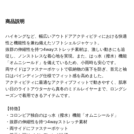
商品説明
ハイキングなど、幅広いアウトドアアクティビティにおける快適
性と機能性を兼ね備えたソフトシェルジャケット。
抜群の伸縮性を持つ4wayストレッチ素材は、激しい動きにも追
従し、ノンストレスな着心地を実現。また、はっ水（撥水）機能
「オムニシールド」を備えているため、小雨時も安心です。
両サイドはファスナーポケットで収納物の落下を防ぎ、首元と袖
口はバインディング仕様でフィット感を高めました。
アクティビティに最適なアクティブフィットで動きやすく、肌寒
い日のライトアウターから真冬のミドルレイヤーまで、ロングシ
ーズンで着用できるアイテムです。
【特徴】
・コロンビア独自のはっ水（撥水）機能「オムニシールド」
・抜群の伸縮性を持つ4wayストレッチ素材
・両サイドにファスナーポケット